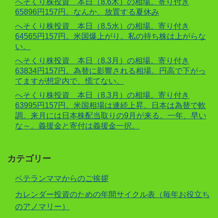
へそくり株投資 本日（8.6木）の相場。寄り付き
65896円157円。なんか、放置する夏休み
へそくり株投資 本日（8.5水）の相場。寄り付き
64565円157円。米国爆上がり。私の持ち株は上がらな
い。
へそくり株投資 本日（8.3月）の相場。寄り付き
63834円157円。為替に影響される相場。円高で下がっ
てますが想定内で、慌てない。
へそくり株投資 本日（8.3月）の相場。寄り付き
63995円157円。米国相場は連続上昇。日本は為替で軟
調。来月には日本株配当取りの9月が来る。一年、早い
な～。義援金と寄付は義援金一択。
カテゴリー
ベテランママからのご挨拶
カレンダー投資のための年間サイクル表（毎年お役立ち
のアノマリー）