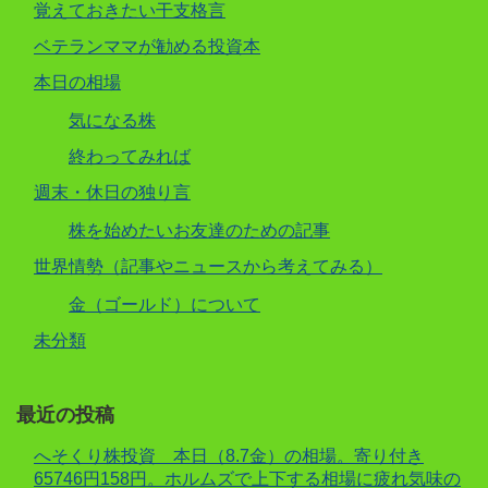
覚えておきたい干支格言
ベテランママが勧める投資本
本日の相場
気になる株
終わってみれば
週末・休日の独り言
株を始めたいお友達のための記事
世界情勢（記事やニュースから考えてみる）
金（ゴールド）について
未分類
最近の投稿
へそくり株投資 本日（8.7金）の相場。寄り付き
65746円158円。ホルムズで上下する相場に疲れ気味の