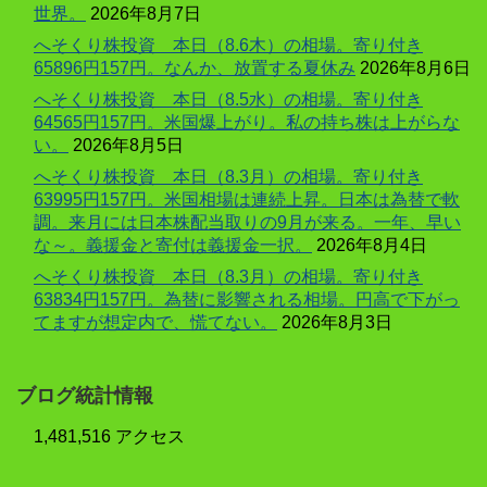
世界。
2026年8月7日
へそくり株投資 本日（8.6木）の相場。寄り付き
65896円157円。なんか、放置する夏休み
2026年8月6日
へそくり株投資 本日（8.5水）の相場。寄り付き
64565円157円。米国爆上がり。私の持ち株は上がらな
い。
2026年8月5日
へそくり株投資 本日（8.3月）の相場。寄り付き
63995円157円。米国相場は連続上昇。日本は為替で軟
調。来月には日本株配当取りの9月が来る。一年、早い
な～。義援金と寄付は義援金一択。
2026年8月4日
へそくり株投資 本日（8.3月）の相場。寄り付き
63834円157円。為替に影響される相場。円高で下がっ
てますが想定内で、慌てない。
2026年8月3日
ブログ統計情報
1,481,516 アクセス