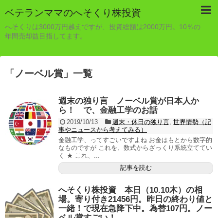
ベテランママのへそくり株投資
へそくりは3000万円越えですが、投資総額は2000万円。10％の
年間売却益目指してます。
「
ノーベル賞
」
一覧
週末の独り言 ノーベル賞が日本人か
ら！ で、金融工学のお話
2019/10/13
週末・休日の独り言
,
世界情勢（記
事やニュースから考えてみる）
金融工学、ってすごいですよね お金はもとから数字的
なものですが これを、数式からざっくり系統立ててい
く ★ これ、...
記事を読む
へそくり株投資 本日（10.10木）の相
場。寄り付き21456円。昨日の終わり値と
一緒！で現在急降下中。為替107円。ノー
ベル賞すごい！