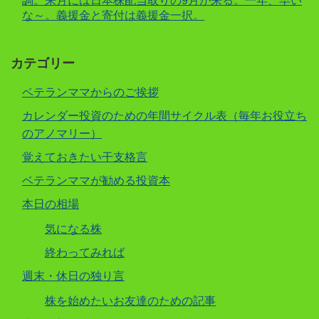
調。来月には日本株配当取りの9月が来る。一年、早い
な～。義援金と寄付は義援金一択。
カテゴリー
ベテランママからのご挨拶
カレンダー投資のための年間サイクル表（毎年お役立ち
のアノマリー）
覚えておきたい干支格言
ベテランママが勧める投資本
本日の相場
気になる株
終わってみれば
週末・休日の独り言
株を始めたいお友達のための記事