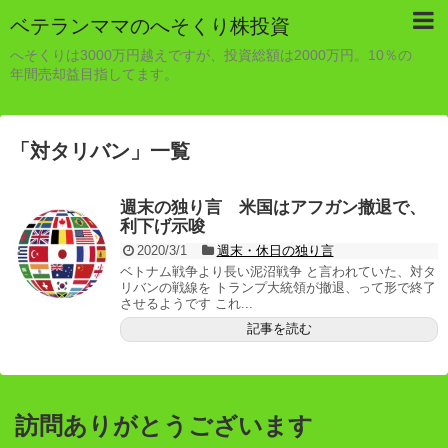
ベテランママのへそくり株投資
へそくりは3000万円越えですが、投資総額は2000万円。10％の
年間売却益目指してます。
「
対タリバン
」
一覧
週末の独り言 米国はアフガン撤退で、
利下げ示唆
2020/3/1
週末・休日の独り言
ベトナム戦争より長い泥沼戦争 と言われていた、対タ
リバンの戦線を トランプ大統領が撤退、って形で終了
させるようです これ...
記事を読む
訪問ありがとうございます