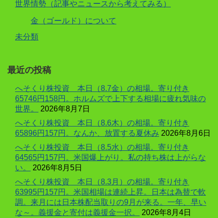
世界情勢（記事やニュースから考えてみる）
金（ゴールド）について
未分類
最近の投稿
へそくり株投資 本日（8.7金）の相場。寄り付き
65746円158円。ホルムズで上下する相場に疲れ気味の
世界。
2026年8月7日
へそくり株投資 本日（8.6木）の相場。寄り付き
65896円157円。なんか、放置する夏休み
2026年8月6日
へそくり株投資 本日（8.5水）の相場。寄り付き
64565円157円。米国爆上がり。私の持ち株は上がらな
い。
2026年8月5日
へそくり株投資 本日（8.3月）の相場。寄り付き
63995円157円。米国相場は連続上昇。日本は為替で軟
調。来月には日本株配当取りの9月が来る。一年、早い
な～。義援金と寄付は義援金一択。
2026年8月4日