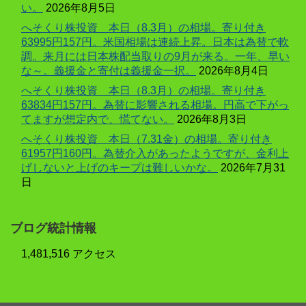
い。
2026年8月5日
へそくり株投資 本日（8.3月）の相場。寄り付き
63995円157円。米国相場は連続上昇。日本は為替で軟
調。来月には日本株配当取りの9月が来る。一年、早い
な～。義援金と寄付は義援金一択。
2026年8月4日
へそくり株投資 本日（8.3月）の相場。寄り付き
63834円157円。為替に影響される相場。円高で下がっ
てますが想定内で、慌てない。
2026年8月3日
へそくり株投資 本日（7.31金）の相場。寄り付き
61957円160円。為替介入があったようですが、金利上
げしないと上げのキープは難しいかな。
2026年7月31
日
ブログ統計情報
1,481,516 アクセス