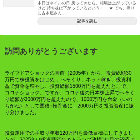
本日はネイルの日 戻ってきたら、相場は上がっている
けど 持ち株は下がっているという・・ ★ でも、帰り
に古本屋さん...
記事を読む
訪問ありがとうございます
ライブドアショックの直前（2005年）から、投資総額30
万円で株投資をはじめ 、へそくり、ネット稼ぎ、投資利
益で資金を増やし、投資総額1500万円を超えたとこで、
コロナショック。ですが、コロナ後の日本株上昇でへそく
り総額が3000万円を超えたので、1000万円を命金（いの
ちがね）として国債+預貯金に。2000万円を投資資産に振
り分けました。
投資運用での手取り年収120万円を最低目標にしてきまし
たが、2025年は投資歴20年＆トランプ政権1年目の経済ば