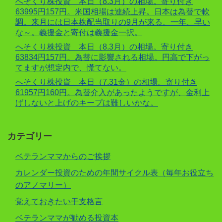
へそくり株投資 本日（8.3月）の相場。寄り付き
63995円157円。米国相場は連続上昇。日本は為替で軟
調。来月には日本株配当取りの9月が来る。一年、早い
な～。義援金と寄付は義援金一択。
へそくり株投資 本日（8.3月）の相場。寄り付き
63834円157円。為替に影響される相場。円高で下がっ
てますが想定内で、慌てない。
へそくり株投資 本日（7.31金）の相場。寄り付き
61957円160円。為替介入があったようですが、金利上
げしないと上げのキープは難しいかな。
カテゴリー
ベテランママからのご挨拶
カレンダー投資のための年間サイクル表（毎年お役立ち
のアノマリー）
覚えておきたい干支格言
ベテランママが勧める投資本