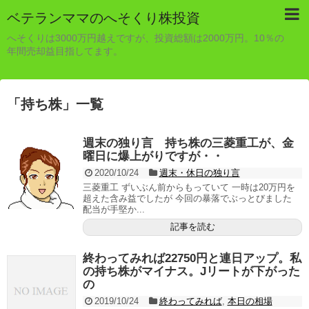
ベテランママのへそくり株投資
へそくりは3000万円越えですが、投資総額は2000万円。10％の
年間売却益目指してます。
「
持ち株
」
一覧
週末の独り言 持ち株の三菱重工が、金
曜日に爆上がりですが・・
2020/10/24
週末・休日の独り言
三菱重工 ずいぶん前からもっていて 一時は20万円を
超えた含み益でしたが 今回の暴落でぶっとびました
配当が手堅か...
記事を読む
終わってみれば22750円と連日アップ。私
の持ち株がマイナス。Jリートが下がった
の
2019/10/24
終わってみれば
,
本日の相場