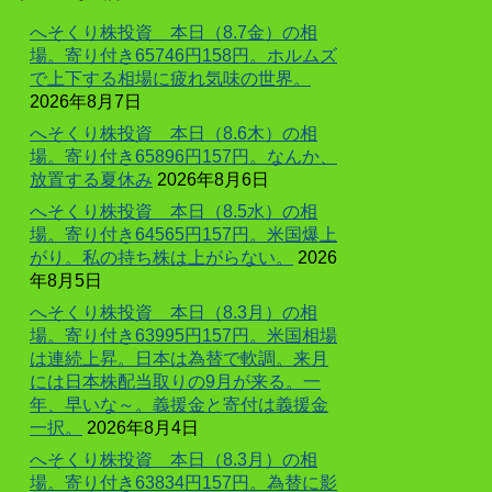
へそくり株投資 本日（8.7金）の相
場。寄り付き65746円158円。ホルムズ
で上下する相場に疲れ気味の世界。
2026年8月7日
へそくり株投資 本日（8.6木）の相
場。寄り付き65896円157円。なんか、
放置する夏休み
2026年8月6日
へそくり株投資 本日（8.5水）の相
場。寄り付き64565円157円。米国爆上
がり。私の持ち株は上がらない。
2026
年8月5日
へそくり株投資 本日（8.3月）の相
場。寄り付き63995円157円。米国相場
は連続上昇。日本は為替で軟調。来月
には日本株配当取りの9月が来る。一
年、早いな～。義援金と寄付は義援金
一択。
2026年8月4日
へそくり株投資 本日（8.3月）の相
場。寄り付き63834円157円。為替に影