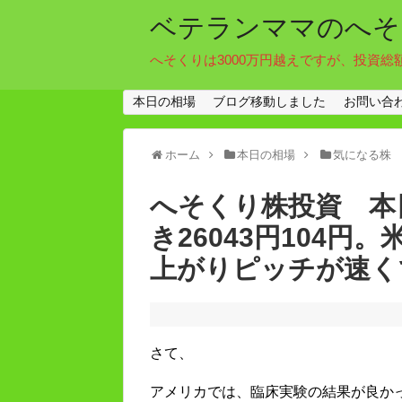
ベテランママのへそ
へそくりは3000万円越えですが、投資総
本日の相場
ブログ移動しました
お問い合
ホーム
本日の相場
気になる株
へそくり株投資 本日
き26043円104
上がりピッチが速く
さて、
アメリカでは、臨床実験の結果が良か