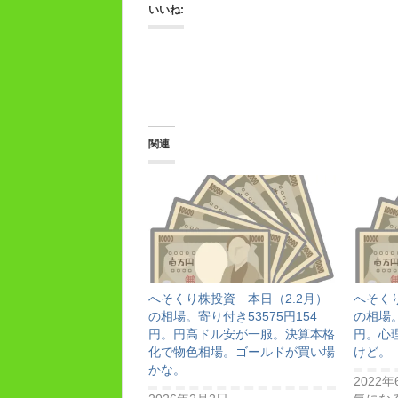
いいね:
関連
へそくり株投資 本日（2.2月）
へそくり
の相場。寄り付き53575円154
の相場。
円。円高ドル安が一服。決算本格
円。心理
化で物色相場。ゴールドが買い場
けど。
かな。
2022年