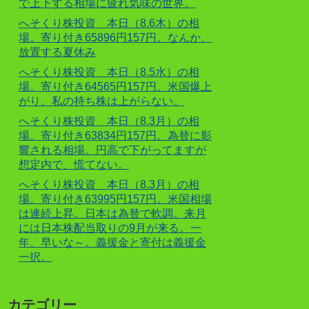
で上下する相場に疲れ気味の世界。
へそくり株投資 本日（8.6木）の相
場。寄り付き65896円157円。なんか、
放置する夏休み
へそくり株投資 本日（8.5水）の相
場。寄り付き64565円157円。米国爆上
がり。私の持ち株は上がらない。
へそくり株投資 本日（8.3月）の相
場。寄り付き63834円157円。為替に影
響される相場。円高で下がってますが
想定内で、慌てない。
へそくり株投資 本日（8.3月）の相
場。寄り付き63995円157円。米国相場
は連続上昇。日本は為替で軟調。来月
には日本株配当取りの9月が来る。一
年、早いな～。義援金と寄付は義援金
一択。
カテゴリー