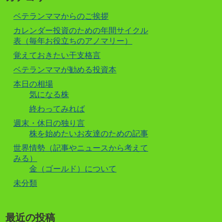
ベテランママからのご挨拶
カレンダー投資のための年間サイクル
表（毎年お役立ちのアノマリー）
覚えておきたい干支格言
ベテランママが勧める投資本
本日の相場
気になる株
終わってみれば
週末・休日の独り言
株を始めたいお友達のための記事
世界情勢（記事やニュースから考えて
みる）
金（ゴールド）について
未分類
最近の投稿