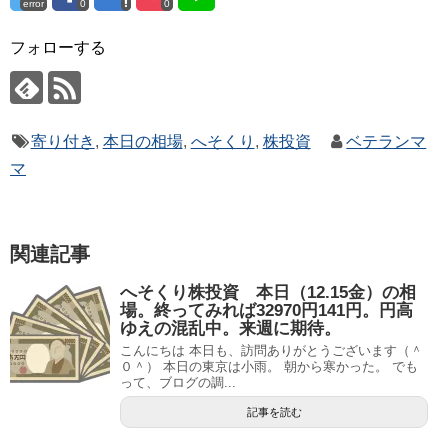
error
0
0
フォローする
寄り付き
,
本日の相場
,
へそくり
,
株投資
ベテランマ
マ
関連記事
へそくり株投資 本日（12.15金）の相
場。終ってみれば32970円141円。円高
ゆえの混乱中。来週に期待。
こんにちは 本日も、訪問ありがとうございます（＾
０＾） 本日の東京は小雨。 朝から寒かった。 でも
って、ブログの調...
記事を読む