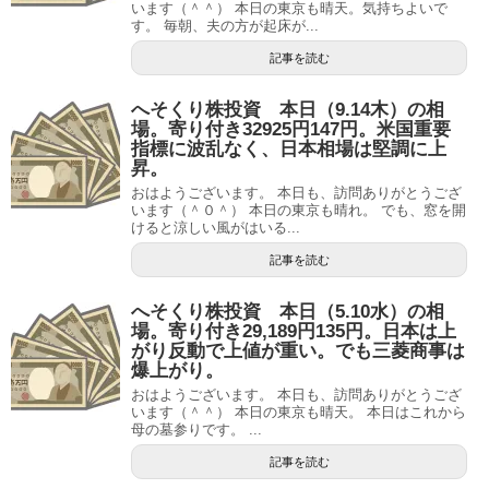
います（＾＾） 本日の東京も晴天。気持ちよいで
す。 毎朝、夫の方が起床が...
記事を読む
へそくり株投資 本日（9.14木）の相
場。寄り付き32925円147円。米国重要
指標に波乱なく、日本相場は堅調に上
昇。
おはようございます。 本日も、訪問ありがとうござ
います（＾０＾） 本日の東京も晴れ。 でも、窓を開
けると涼しい風がはいる...
記事を読む
へそくり株投資 本日（5.10水）の相
場。寄り付き29,189円135円。日本は上
がり反動で上値が重い。でも三菱商事は
爆上がり。
おはようございます。 本日も、訪問ありがとうござ
います（＾＾） 本日の東京も晴天。 本日はこれから
母の墓参りです。 ...
記事を読む