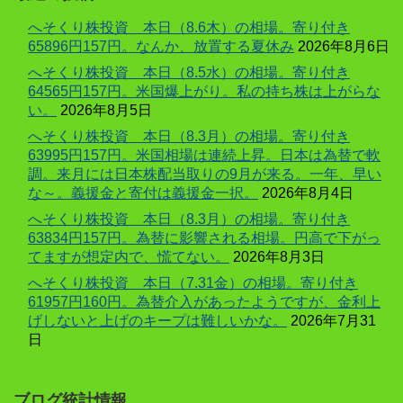
へそくり株投資 本日（8.6木）の相場。寄り付き
65896円157円。なんか、放置する夏休み
2026年8月6日
へそくり株投資 本日（8.5水）の相場。寄り付き
64565円157円。米国爆上がり。私の持ち株は上がらな
い。
2026年8月5日
へそくり株投資 本日（8.3月）の相場。寄り付き
63995円157円。米国相場は連続上昇。日本は為替で軟
調。来月には日本株配当取りの9月が来る。一年、早い
な～。義援金と寄付は義援金一択。
2026年8月4日
へそくり株投資 本日（8.3月）の相場。寄り付き
63834円157円。為替に影響される相場。円高で下がっ
てますが想定内で、慌てない。
2026年8月3日
へそくり株投資 本日（7.31金）の相場。寄り付き
61957円160円。為替介入があったようですが、金利上
げしないと上げのキープは難しいかな。
2026年7月31
日
ブログ統計情報