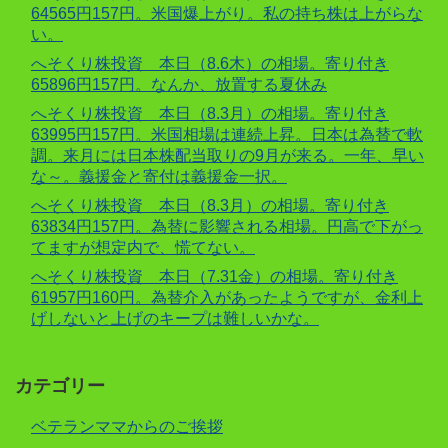
64565円157円。米国爆上がり。私の持ち株は上がらな
い。
へそくり株投資 本日（8.6木）の相場。寄り付き
65896円157円。なんか、放置する夏休み
へそくり株投資 本日（8.3月）の相場。寄り付き
63995円157円。米国相場は連続上昇。日本は為替で軟
調。来月には日本株配当取りの9月が来る。一年、早い
な～。義援金と寄付は義援金一択。
へそくり株投資 本日（8.3月）の相場。寄り付き
63834円157円。為替に影響される相場。円高で下がっ
てますが想定内で、慌てない。
へそくり株投資 本日（7.31金）の相場。寄り付き
61957円160円。為替介入があったようですが、金利上
げしないと上げのキープは難しいかな。
カテゴリー
ベテランママからのご挨拶