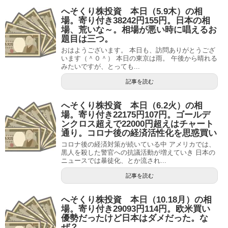
へそくり株投資 本日（5.9木）の相
場。寄り付き38242円155円。日本の相
場、荒いな～。相場が悪い時に唱えるお
題目は三つ。
おはようございます。 本日も、訪問ありがとうござ
います（＾０＾） 本日の東京は雨。 午後から晴れる
みたいですが、とっても...
記事を読む
へそくり株投資 本日（6.2火）の相
場。寄り付き22175円107円。ゴールデ
ンクロス超えで22000円超えはチャート
通り。コロナ後の経済活性化を思惑買い
コロナ後の経済対策が続いている中 アメリカでは、
黒人を殺した警官への抗議活動が増えていき 日本の
ニュースでは暴徒化、とか流され...
記事を読む
へそくり株投資 本日（10.18月）の相
場。寄り付き29093円114円。欧米買い
優勢だったけど日本はダメだった。な
ぜ？