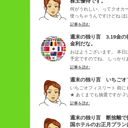
株主優待です。
何がうれしい、ってクオカ
使っちゃうんですけどね ほぼ
記事を読む
週末の独り言 3.19金
金利だな。
おはようございます。 本日
予定ですのでね。 しっかりお
記事を読む
週末の独り言 いちごオ
いちごオフィスリート 前に
★ あくまでも抽選ですが Jリー
記事を読む
週末の独り言 断捨離で
国ホテルのお正月プラン