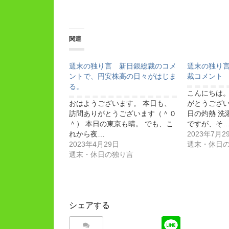
関連
週末の独り言 新日銀総裁のコメ
週末の独り言
ントで、円安株高の日々がはじま
裁コメント
る。
こんにちは。
おはようございます。 本日も、
がとうござい
訪問ありがとうございます（＾０
日の灼熱 洗
＾） 本日の東京も晴。 でも、こ
ですが、そ
れから夜…
2023年7月2
2023年4月29日
週末・休日
週末・休日の独り言
シェアする