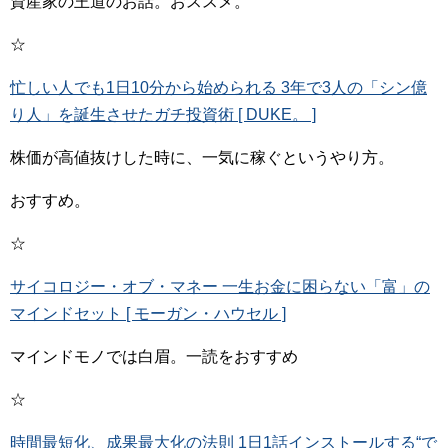
資産家の王道のお話。おススメ。
☆
忙しい人でも1日10分から始められる 3年で3人の「シン億
り人」を誕生させたガチ投資術 [ DUKE。 ]
株価が高値抜けした時に、一気に稼ぐというやり方。
おすすめ。
☆
サイコロジー・オブ・マネー 一生お金に困らない「富」の
マインドセット [ モーガン・ハウセル ]
マインドモノでは白眉。一読をおすすめ
☆
時間最短化、成果最大化の法則 1日1話インストールする“で