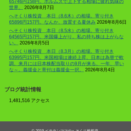
65746円158円。ホルムズで上下する相場に疲れ気味の
世界。
2026年8月7日
へそくり株投資 本日（8.6木）の相場。寄り付き
65896円157円。なんか、放置する夏休み
2026年8月6日
へそくり株投資 本日（8.5水）の相場。寄り付き
64565円157円。米国爆上がり。私の持ち株は上がらな
い。
2026年8月5日
へそくり株投資 本日（8.3月）の相場。寄り付き
63995円157円。米国相場は連続上昇。日本は為替で軟
調。来月には日本株配当取りの9月が来る。一年、早い
な～。義援金と寄付は義援金一択。
2026年8月4日
ブログ統計情報
1,481,516 アクセス
© 2019
ベテランママのへそくり株投資
.