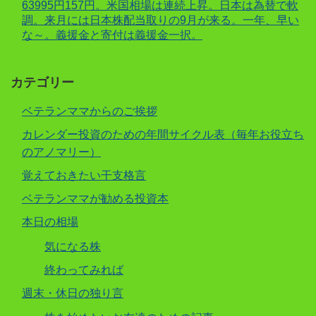
63995円157円。米国相場は連続上昇。日本は為替で軟
調。来月には日本株配当取りの9月が来る。一年、早い
な～。義援金と寄付は義援金一択。
カテゴリー
ベテランママからのご挨拶
カレンダー投資のための年間サイクル表（毎年お役立ち
のアノマリー）
覚えておきたい干支格言
ベテランママが勧める投資本
本日の相場
気になる株
終わってみれば
週末・休日の独り言