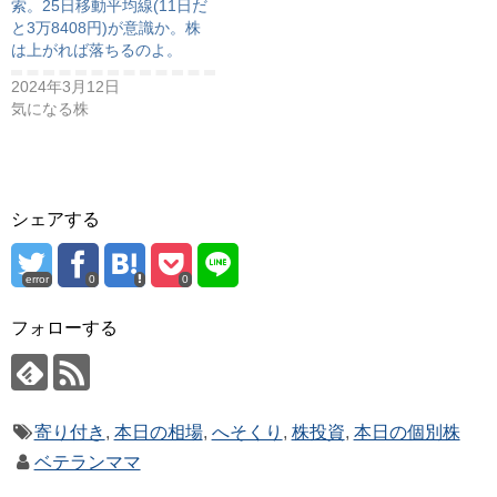
索。25日移動平均線(11日だ
と3万8408円)が意識か。株
は上がれば落ちるのよ。
2024年3月12日
気になる株
シェアする
error
0
0
フォローする
寄り付き
,
本日の相場
,
へそくり
,
株投資
,
本日の個別株
ベテランママ