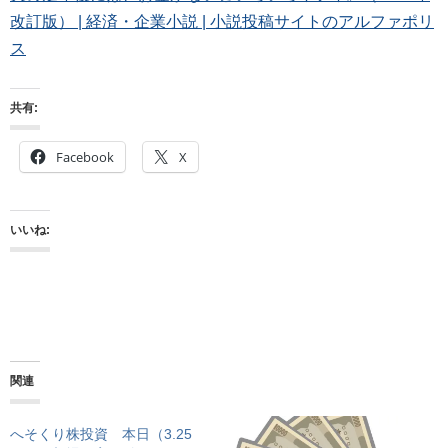
改訂版） | 経済・企業小説 | 小説投稿サイトのアルファポリ
ス
共有:
Facebook
X
いいね:
関連
へそくり株投資 本日（3.25