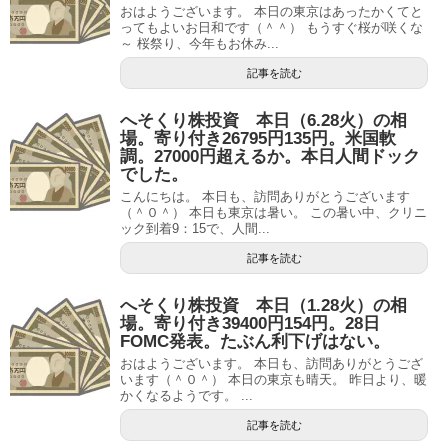
おはようございます。 本日の東京はあったかくてと
ってもよいお日和です（＾＾） もうすぐ桜が咲くな
～ 桜祭り、今年もお休み...
記事を読む
へそくり株投資 本日（6.28火）の相
場。寄り付き26795円135円。米国軟
調。27000円超えるか。本日人間ドック
でした。
こんにちは。 本日も、訪問ありがとうございます
（＾０＾） 本日も東京は暑い。 この暑い中、クリニ
ック到着9：15で、人間...
記事を読む
へそくり株投資 本日（1.28火）の相
場。寄り付き39400円154円。28日
FOMC発表。たぶん利下げはない。
おはようございます。 本日も、訪問ありがとうござ
います（＾０＾） 本日の東京も晴天。 昨日より、暖
かくなるようです。 ...
記事を読む