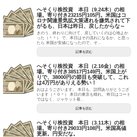
へそくり株投資 本日（9.24木）の相
場。寄り付き23215円105円。米国はコ
ロナ関連景気拡大策遅れを嫌気されて下
がるも、日本は昨日、戻したからな～
きのう、終わりに向けて、戻していくのは心地よか
った（＾＾） で、本日はその流れになるか、と思っ
たら 米国が安値になったので、そ...
記事を読む
へそくり株投資 本日（2.16金）の相
場。寄り付き38517円149円。米国上が
りで、38000円の節目も突破して、これ
は4万円がありえる勢い！
おはようございます。 本日も、訪問ありがとうござ
います（＾０＾） 本日の東京も晴れ。 昨日はコート
ではなく、ジャケット着...
記事を読む
へそくり株投資 本日（3.11木）の相
場。寄り付き29033円108円。米国高値
更新。円安だな。