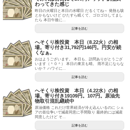
わってきた感じ
昨日の火曜日と本日の水曜日 だるくてね～ 発熱も咳
とかもないけど ひたすら眠くて、ゴロゴロしてまし
たら 本日午後に...
記事を読む
へそくり株投資 本日（8.22火）の相
場。寄り付き31,792円146円。円安が続
くなぁ。
おはようございます。 本日も、訪問ありがとうござ
います（＾０＾） 本日の東京も晴。 雨不足にならな
いか？ ハワイに...
記事を読む
へそくり株投資 本日（4.22水）の相
場。寄り付き19109円。107円。原油先
物取引混乱継続中
原油価格 これだけ世界経済が冷え込んいるのに シェ
アの首位争いで減産同意に手間取り 最終的には減産
同意したけど そ...
記事を読む