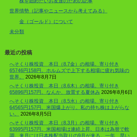
株を始めたいお友達のための記事
世界情勢（記事やニュースから考えてみる）
金（ゴールド）について
未分類
最近の投稿
へそくり株投資 本日（8.7金）の相場。寄り付き
65746円158円。ホルムズで上下する相場に疲れ気味の
世界。
2026年8月7日
へそくり株投資 本日（8.6木）の相場。寄り付き
65896円157円。なんか、放置する夏休み
2026年8月6日
へそくり株投資 本日（8.5水）の相場。寄り付き
64565円157円。米国爆上がり。私の持ち株は上がらな
い。
2026年8月5日
へそくり株投資 本日（8.3月）の相場。寄り付き
63995円157円。米国相場は連続上昇。日本は為替で軟
調。来月には日本株配当取りの9月が来る。一年、早い