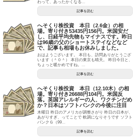
わって、あったかくなる...
記事を読む
へそくり株投資 本日（2.6金）の相
場。寄り付き53435円156円。米国安だ
し、日経平均先物もマイナスです。昨日
は96歳の父のショートステイなどなど
で、記事も相場もお休みしました。
おはようございます。 本日も、訪問ありがとうござ
います（＾０＾） 本日の東京も晴天。 昨日今日と、
ちょっと暖かめですね。...
記事を読む
へそくり株投資 本日（12.10木）の相
場。寄り付き26688円104円。米国反
落。英国アレルギーの人、ワクチンだめ
か？日本はソフトバンクの今後に注目
木曜日 昨日のアメリカが調整さがり 昨日の日本が、
あがりすぎ、ってことで 軟調になりそうです ソフト
バンクＧ（99...
記事を読む