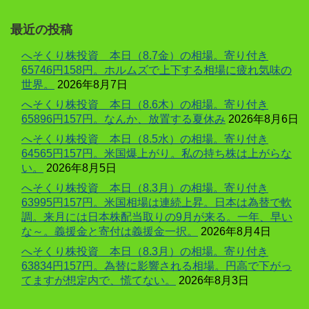
最近の投稿
へそくり株投資 本日（8.7金）の相場。寄り付き
65746円158円。ホルムズで上下する相場に疲れ気味の
世界。
2026年8月7日
へそくり株投資 本日（8.6木）の相場。寄り付き
65896円157円。なんか、放置する夏休み
2026年8月6日
へそくり株投資 本日（8.5水）の相場。寄り付き
64565円157円。米国爆上がり。私の持ち株は上がらな
い。
2026年8月5日
へそくり株投資 本日（8.3月）の相場。寄り付き
63995円157円。米国相場は連続上昇。日本は為替で軟
調。来月には日本株配当取りの9月が来る。一年、早い
な～。義援金と寄付は義援金一択。
2026年8月4日
へそくり株投資 本日（8.3月）の相場。寄り付き
63834円157円。為替に影響される相場。円高で下がっ
てますが想定内で、慌てない。
2026年8月3日