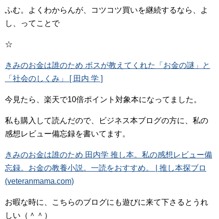
ふむ。よくわからんが、コツコツ買いを継続するなら、よ
し、ってことで
☆
きみのお金は誰のため ボスが教えてくれた「お金の謎」と
「社会のしくみ」 [ 田内 学 ]
今見たら、楽天で10倍ポイント対象本になってました。
私も購入して読んだので、ビジネス本ブログの方に、私の
感想レビュー備忘録を書いてます。
きみのお金は誰のため 田内学 推し本。私の感想レビュー備
忘録。お金の教養小説。一読をおすすめ。 | 推し本探ブロ
(veteranmama.com)
お暇な時に、こちらのブログにも遊びに来て下さるとうれ
しい（＾＾）