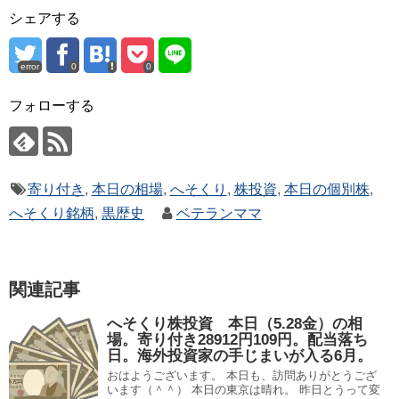
シェアする
error
0
0
フォローする
寄り付き
,
本日の相場
,
へそくり
,
株投資
,
本日の個別株
,
へそくり銘柄
,
黒歴史
ベテランママ
関連記事
へそくり株投資 本日（5.28金）の相
場。寄り付き28912円109円。配当落ち
日。海外投資家の手じまいが入る6月。
おはようございます。 本日も、訪問ありがとうござ
います（＾＾） 本日の東京は晴れ。 昨日とうって変