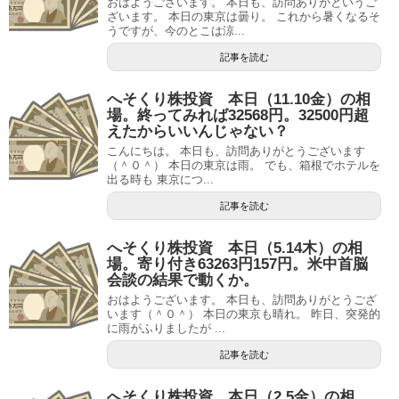
おはようございます。 本日も、訪問ありがというご
ざいます。 本日の東京は曇り。 これから暑くなるそ
うですが、今のとこは涼...
記事を読む
へそくり株投資 本日（11.10金）の相
場。終ってみれば32568円。32500円超
えたからいいんじゃない？
こんにちは。 本日も、訪問ありがとうございます
（＾０＾） 本日の東京は雨。 でも、箱根でホテルを
出る時も 東京につ...
記事を読む
へそくり株投資 本日（5.14木）の相
場。寄り付き63263円157円。米中首脳
会談の結果で動くか。
おはようございます。 本日も、訪問ありがとうござ
います（＾０＾） 本日の東京も晴れ。 昨日、突発的
に雨がふりましたが ...
記事を読む
へそくり株投資 本日（2.5金）の相