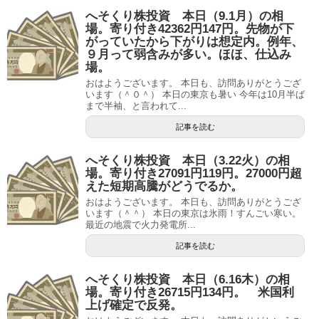
へそくり株投資 本日（9.1月）の相
場。寄り付き42362円147円。先物が下
がっていたから下がりは想定内。例年、
９月って弱含みが多い。ほほ、仕込み
場。
おはようございます。 本日も、訪問ありがとうござ
います（＾０＾） 本日の東京も暑い 今年は10月半ば
まで半袖、と言われて...
記事を読む
へそくり株投資 本日（3.22火）の相
場。寄り付き27091円119円。27000円超
えた短期高騰がどうでるか。
おはようございます。 本日も、訪問ありがとうござ
います（＾＾） 本日の東京は氷雨！すんごい寒い。
最近の地震で火力発電所...
記事を読む
へそくり株投資 本日（6.16木）の相
場。寄り付き26715円134円。 米国利
上げ確定で反発。