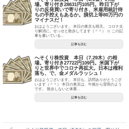
場。寄り付き28631円105円。昨日下が
りの反発買いで寄り付き、米雇用統計待
ちの手控えもあるか。損切上等80万円の
マイナスだ！
おはようございます。 本日の東京も晴天。 コロナ太
り解消に、せっせと散歩してます（＾＾） ☆ この記
事を書いている...
記事を読む
へそくり株投資 本日（7.29木）の相
場。寄り付き27722円109円。米国下が
りと世界中でコロナ再拡大。日本は権利
落ち、で、金メダルラッシュ！
おはようございます。 本日も、訪問ありがとうござ
います（＾＾） 本日の東京は、午後から雷雨のよう
です。 散歩しないと体重...
記事を読む