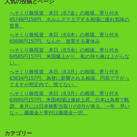
人気の投稿とページ
へそくり株投資 本日（8.7金）の相場。寄り付き
65746円158円。ホルムズで上下する相場に疲れ気味の
世界。
へそくり株投資 本日（8.6木）の相場。寄り付き
65896円157円。なんか、放置する夏休み
へそくり株投資 本日（8.5水）の相場。寄り付き
64565円157円。米国爆上がり。私の持ち株は上がらな
い。
へそくり株投資 本日（8.3月）の相場。寄り付き
63834円157円。為替に影響される相場。円高で下がっ
てますが想定内で、慌てない。
へそくり株投資 本日（8.3月）の相場。寄り付き
63995円157円。米国相場は連続上昇。日本は為替で軟
調。来月には日本株配当取りの9月が来る。一年、早い
な～。義援金と寄付は義援金一択。
カテゴリー