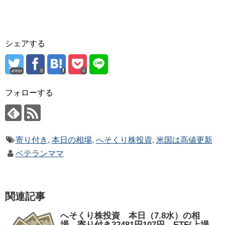
シェアする
error
0
0
フォローする
寄り付き
,
本日の相場
,
へそくり株投資
,
米国は高値更新
ベテランママ
関連記事
へそくり株投資 本日（7.8水）の相
場。寄り付き22481円107円。ETF(上場