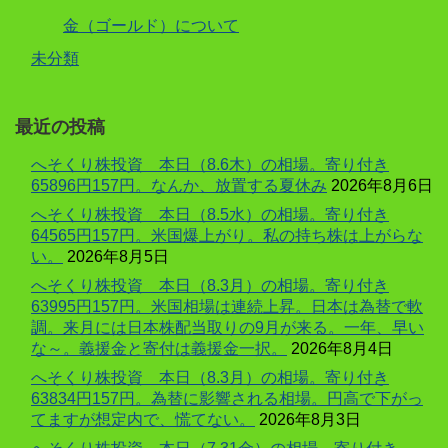
金（ゴールド）について
未分類
最近の投稿
へそくり株投資 本日（8.6木）の相場。寄り付き
65896円157円。なんか、放置する夏休み
2026年8月6日
へそくり株投資 本日（8.5水）の相場。寄り付き
64565円157円。米国爆上がり。私の持ち株は上がらな
い。
2026年8月5日
へそくり株投資 本日（8.3月）の相場。寄り付き
63995円157円。米国相場は連続上昇。日本は為替で軟
調。来月には日本株配当取りの9月が来る。一年、早い
な～。義援金と寄付は義援金一択。
2026年8月4日
へそくり株投資 本日（8.3月）の相場。寄り付き
63834円157円。為替に影響される相場。円高で下がっ
てますが想定内で、慌てない。
2026年8月3日