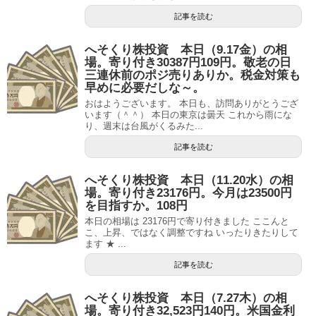
記事を読む
へそくり株投資 本日（9.17金）の相
場。寄り付き30387円109円。敬老の日
三連休前のポジ売りありか。税金対策も
早めに必要だしな～。
おはようございます。 本日も、訪問ありがとうござ
います（＾＾） 本日の東京は曇天 これから雨にな
り、週末は台風がくるみた...
記事を読む
へそくり株投資 本日（11.20水）の相
場。寄り付き23176円。今月は23500円
を目指すか。108円
本日の相場は 23176円で寄り付きました ここんと
こ、上昇、ではなく調整ですね いったりきたりして
ます ★ ...
記事を読む
へそくり株投資 本日（7.27木）の相
場。寄り付き32,523円140円。米国金利