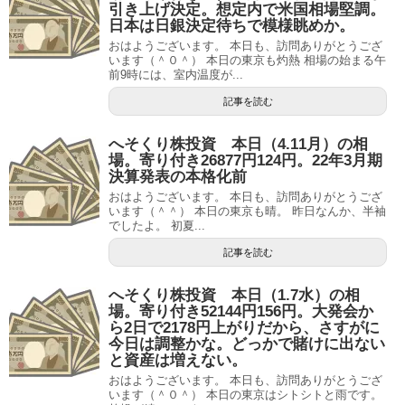
引き上げ決定。想定内で米国相場堅調。
日本は日銀決定待ちで模様眺めか。
おはようございます。 本日も、訪問ありがとうござ
います（＾０＾） 本日の東京も灼熱 相場の始まる午
前9時には、室内温度が...
記事を読む
へそくり株投資 本日（4.11月）の相
場。寄り付き26877円124円。22年3月期
決算発表の本格化前
おはようございます。 本日も、訪問ありがとうござ
います（＾＾） 本日の東京も晴。 昨日なんか、半袖
でしたよ。 初夏...
記事を読む
へそくり株投資 本日（1.7水）の相
場。寄り付き52144円156円。大発会か
ら2日で2178円上がりだから、さすがに
今日は調整かな。どっかで賭けに出ない
と資産は増えない。
おはようございます。 本日も、訪問ありがとうござ
います（＾０＾） 本日の東京はシトシトと雨です。