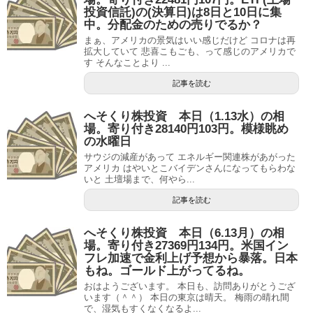
投資信託)の(決算日)は8日と10日に集
中。分配金のための売りでるか？
まぁ、アメリカの景気はいい感じだけど コロナは再
拡大していて 悲喜こもごも、って感じのアメリカで
す そんなことより ...
記事を読む
へそくり株投資 本日（1.13水）の相
場。寄り付き28140円103円。模様眺め
の水曜日
サウジの減産があって エネルギー関連株があがった
アメリカ はやいとこバイデンさんになってもらわな
いと 土壇場まで、何やら...
記事を読む
へそくり株投資 本日（6.13月）の相
場。寄り付き27369円134円。米国イン
フレ加速で金利上げ予想から暴落。日本
もね。ゴールド上がってるね。
おはようございます。 本日も、訪問ありがとうござ
います（＾＾） 本日の東京は晴天。 梅雨の晴れ間
で、湿気もすくなくなるよ...