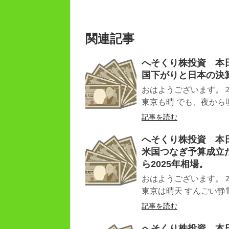
関連記事
へそくり株投資 本日（
国下がりと日本の決
おはようございます。 
東京も晴 でも、夜から明
記事を読む
へそくり株投資 本日（
米国つなぎ予算成立
ら2025年相場。
おはようございます。 
東京は晴天 すんごい静電
記事を読む
へそくり株投資 本日（