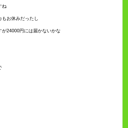
すね
カもお休みだったし
が24000円には届かないかな
で