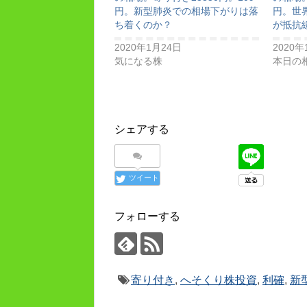
円。新型肺炎での相場下がりは落
円。世界
ち着くのか？
が抵抗
2020年1月24日
2020年
気になる株
本日の
シェアする
ツイート
フォローする
寄り付き
,
へそくり株投資
,
利確
,
新