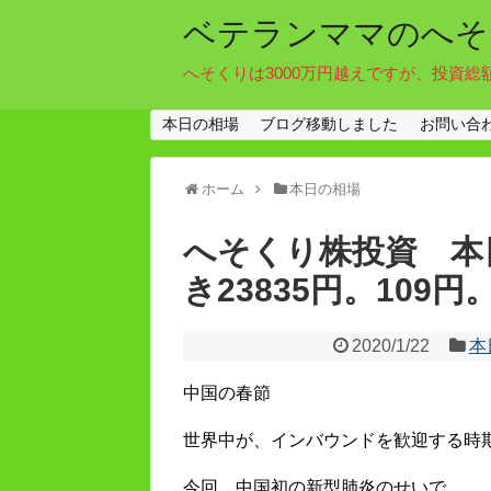
ベテランママのへそ
へそくりは3000万円越えですが、投資総
本日の相場
ブログ移動しました
お問い合
ホーム
本日の相場
へそくり株投資 本日
き23835円。109
2020/1/22
本
中国の春節
世界中が、インバウンドを歓迎する時
今回、中国初の新型肺炎のせいで