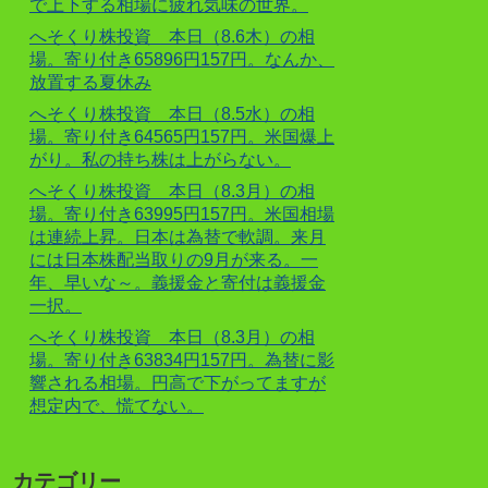
で上下する相場に疲れ気味の世界。
へそくり株投資 本日（8.6木）の相
場。寄り付き65896円157円。なんか、
放置する夏休み
へそくり株投資 本日（8.5水）の相
場。寄り付き64565円157円。米国爆上
がり。私の持ち株は上がらない。
へそくり株投資 本日（8.3月）の相
場。寄り付き63995円157円。米国相場
は連続上昇。日本は為替で軟調。来月
には日本株配当取りの9月が来る。一
年、早いな～。義援金と寄付は義援金
一択。
へそくり株投資 本日（8.3月）の相
場。寄り付き63834円157円。為替に影
響される相場。円高で下がってますが
想定内で、慌てない。
カテゴリー