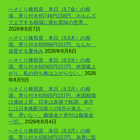
へそくり株投資 本日（8.7金）の相
場。寄り付き65746円158円。ホルムズ
で上下する相場に疲れ気味の世界。
2026年8月7日
へそくり株投資 本日（8.6木）の相
場。寄り付き65896円157円。なんか、
放置する夏休み
2026年8月6日
へそくり株投資 本日（8.5水）の相
場。寄り付き64565円157円。米国爆上
がり。私の持ち株は上がらない。
2026
年8月5日
へそくり株投資 本日（8.3月）の相
場。寄り付き63995円157円。米国相場
は連続上昇。日本は為替で軟調。来月
には日本株配当取りの9月が来る。一
年、早いな～。義援金と寄付は義援金
一択。
2026年8月4日
へそくり株投資 本日（8.3月）の相
場。寄り付き63834円157円。為替に影