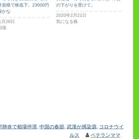
規模で株低下。23000円
の下がりを受けて。
線かな
2020年2月21日
1月28日
気になる株
相場
型肺炎で相場停滞
,
中国の春節
,
武漢が感染源
,
コロナウイ
ルス
ベテランママ