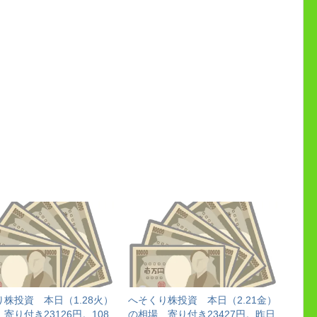
株投資 本日（1.28火）
へそくり株投資 本日（2.21金）
寄り付き23126円。108
の相場 寄り付き23427円。昨日