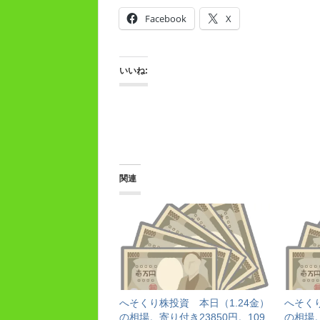
Facebook
X
いいね:
関連
へそくり株投資 本日（1.24金）
へそくり
の相場。寄り付き23850円。109
の相場。