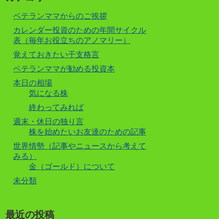
ベテランママからのご挨拶
カレンダー投資のための年間サイクル
表（毎年お役立ちのアノマリー）
覚えておきたい干支格言
ベテランママが勧める投資本
本日の相場
気になる株
終わってみれば
週末・休日の独り言
株を始めたいお友達のための記事
世界情勢（記事やニュースから考えて
みる）
金（ゴールド）について
未分類
最近の投稿