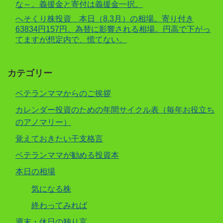
な～。義援金と寄付は義援金一択。
へそくり株投資 本日（8.3月）の相場。寄り付き
63834円157円。為替に影響される相場。円高で下がっ
てますが想定内で、慌てない。
カテゴリー
ベテランママからのご挨拶
カレンダー投資のための年間サイクル表（毎年お役立ち
のアノマリー）
覚えておきたい干支格言
ベテランママが勧める投資本
本日の相場
気になる株
終わってみれば
週末・休日の独り言