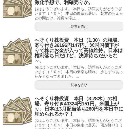
激化予想で、利確売りか。
おはようございます。 本日も、訪問ありがとうござ
います（＾０＾） 本日の東京も暑い。 朝方のちょっ
との間だけ、冷房を停止...
記事を読む
へそくり株投資 本日（1.30）の相場。
寄り付き36196円147円。米国国債下が
りで株にお金が入って高値維持。日本は
権利落ち日だけど、決算待ちだからな
～。
おはようございます。 本日も、訪問ありがとうござ
います（＾０＾） 本日の東京も晴れ。 少しずつあっ
たかくなってきました。...
記事を読む
へそくり株投資 本日（3.28木）の相
場。寄り付き40324円151円。米国上が
り。日本は3月配当落ち260円を本日中に
埋められるか？！
おはようございます。 本日も、訪問ありがとうござ
います（＾０＾） 本日の東京は曇天。 雨が降りそう