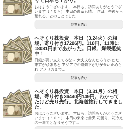
りで日本も上がり。
おはようございます。 本日も、訪問ありがとうござ
います（＾０＾） 本日の東京も晴。 昨日、午後から
荒れる、とのことでした...
記事を読む
へそくり株投資 本日（3.24火）の相
場。寄り付き17206円。110円。11時に
18081円まであがった。日銀、爆裂抵抗
中！
日銀が買い支えてるな～ 大丈夫なんだろうか ただ、
東京が頑張ると アジアでの連鎖下がりが食い止めら
れ アメリカまで...
記事を読む
へそくり株投資 本日（3.31月）の相
場。寄り付き36440円149円。わかって
たけど売り先行。北海道旅行してきまし
た。
おはようございます。 本日も、訪問ありがとうござ
います（＾０＾） 本日の東京は曇天 花曇り、花冷え
の一週間となりそうです...