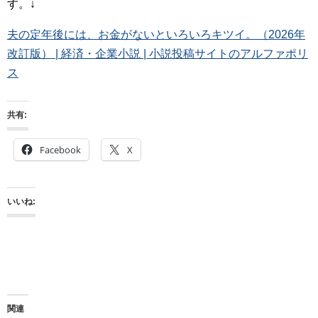
す。↓
夫の定年後には、お金がないといろいろキツイ。（2026年
改訂版） | 経済・企業小説 | 小説投稿サイトのアルファポリ
ス
共有:
Facebook
X
いいね:
関連