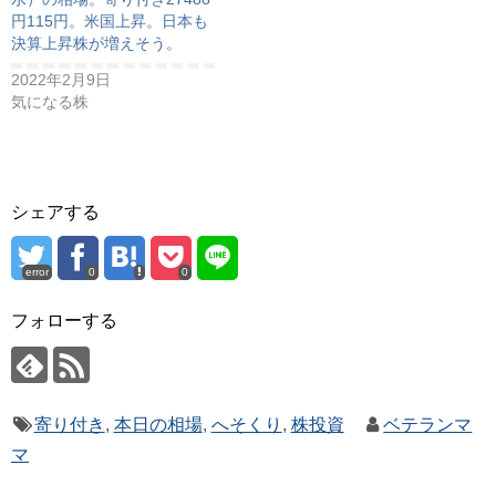
円115円。米国上昇。日本も
決算上昇株が増えそう。
2022年2月9日
気になる株
シェアする
error
0
0
フォローする
寄り付き
,
本日の相場
,
へそくり
,
株投資
ベテランマ
マ