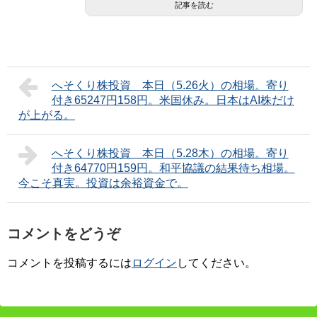
記事を読む
へそくり株投資 本日（5.26火）の相場。寄り
付き65247円158円。米国休み。日本はAI株だけ
が上がる。
へそくり株投資 本日（5.28木）の相場。寄り
付き64770円159円。和平協議の結果待ち相場。
今こそ真実。投資は余裕資金で。
コメントをどうぞ
コメントを投稿するには
ログイン
してください。