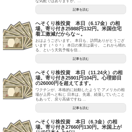
な気配ではありますが、...
記事を読む
へそくり株投資 本日（6.17金）の相
場。寄り付き25988円132円。米国住宅
着工激減だからな～。
おはようございます。 本日も、訪問ありがとうござ
います（＾０＾） 本日の東京は曇り。 これから晴れ
る、という天気予報を信...
記事を読む
へそくり株投資 本日（11.24火）の相
場。寄り付き25901円104円。心理節目
の26000円を超えてます。
ワクチンが、本格的に始動したようで アメリカの相
場が上昇へと転じ 日本は、先週、続落していたこと
もあって、戻り高値ですね ...
記事を読む
へそくり株投資 本日（6.3金）の相
場。寄り付き27660円130円。米国上が