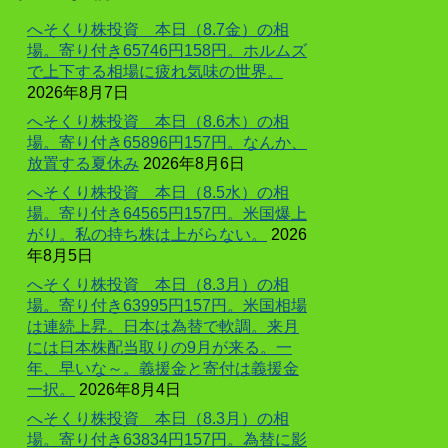
へそくり株投資 本日（8.7金）の相
場。寄り付き65746円158円。ホルムズ
で上下する相場に疲れ気味の世界。
2026年8月7日
へそくり株投資 本日（8.6木）の相
場。寄り付き65896円157円。なんか、
放置する夏休み
2026年8月6日
へそくり株投資 本日（8.5水）の相
場。寄り付き64565円157円。米国爆上
がり。私の持ち株は上がらない。
2026
年8月5日
へそくり株投資 本日（8.3月）の相
場。寄り付き63995円157円。米国相場
は連続上昇。日本は為替で軟調。来月
には日本株配当取りの9月が来る。一
年、早いな～。義援金と寄付は義援金
一択。
2026年8月4日
へそくり株投資 本日（8.3月）の相
場。寄り付き63834円157円。為替に影