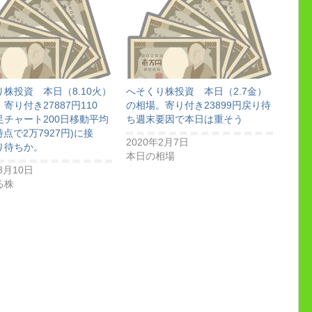
株投資 本日（8.10火）
へそくり株投資 本日（2.7金）
寄り付き27887円110
の相場。寄り付き23899円戻り待
足チャート200日移動平均
ち週末要因で本日は重そう
時点で2万7927円)に接
2020年2月7日
り待ちか。
本日の相場
8月10日
る株