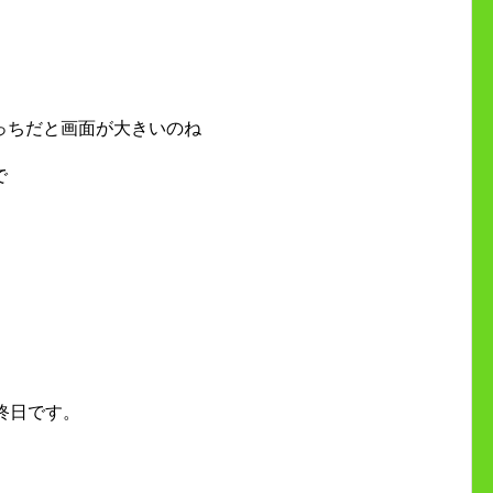
っちだと画面が大きいのね
で
終日です。