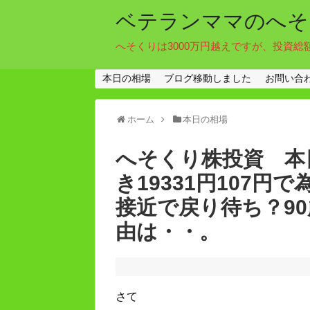
ベテランママのへそ
へそくりは3000万円越えですが、投資総
本日の相場
ブログ移動しました
お問い合
ホーム
本日の相場
へそくり株投資 本日
き19331円107
接近で戻り待ち？9
由は・・。
さて