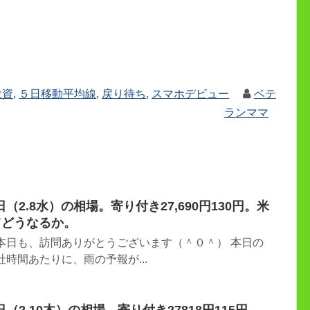
投資
,
５日移動平均線
,
戻り待ち
,
スマホデビュー
ベテ
ランママ
2.8水）の相場。寄り付き27,690円130円。米
てどうなるか。
本日も、訪問ありがとうございます（＾０＾） 本日の
時間あたりに、雨の予報が...
2.10木）の相場。寄り付き27818円115円。