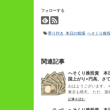
フォローする
寄り付き
,
本日の相場
,
へそくり株
関連記事
へそくり株投資 本日（
国上がり+円高、さ
おはようございます。 
東京も晴天。 ただ、退社
記事を読む
へそくり株投資 本日（