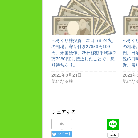
へそくり株投資 本日（8.24火）
へそくり
の相場。寄り付き27653円109
の相場。
円。米国続伸。25日移動平均線(2
円。日
万7686円)に接近したことで、戻
線(6日
り待ちあり。
近。戻
2021年8月24日
2021年
気になる株
気にな
シェアする
ツイート