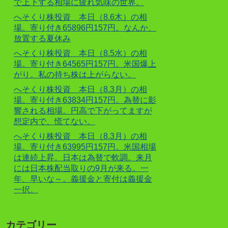
で上下する相場に疲れ気味の世界。
へそくり株投資 本日（8.6木）の相
場。寄り付き65896円157円。なんか、
放置する夏休み
へそくり株投資 本日（8.5水）の相
場。寄り付き64565円157円。米国爆上
がり。私の持ち株は上がらない。
へそくり株投資 本日（8.3月）の相
場。寄り付き63834円157円。為替に影
響される相場。円高で下がってますが
想定内で、慌てない。
へそくり株投資 本日（8.3月）の相
場。寄り付き63995円157円。米国相場
は連続上昇。日本は為替で軟調。来月
には日本株配当取りの9月が来る。一
年、早いな～。義援金と寄付は義援金
一択。
カテゴリー