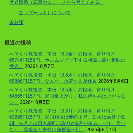
世界情勢（記事やニュースから考えてみる）
金（ゴールド）について
未分類
最近の投稿
へそくり株投資 本日（8.7金）の相場。寄り付き
65746円158円。ホルムズで上下する相場に疲れ気味の
世界。
2026年8月7日
へそくり株投資 本日（8.6木）の相場。寄り付き
65896円157円。なんか、放置する夏休み
2026年8月6日
へそくり株投資 本日（8.5水）の相場。寄り付き
64565円157円。米国爆上がり。私の持ち株は上がらな
い。
2026年8月5日
へそくり株投資 本日（8.3月）の相場。寄り付き
63995円157円。米国相場は連続上昇。日本は為替で軟
調。来月には日本株配当取りの9月が来る。一年、早い
な～。義援金と寄付は義援金一択。
2026年8月4日