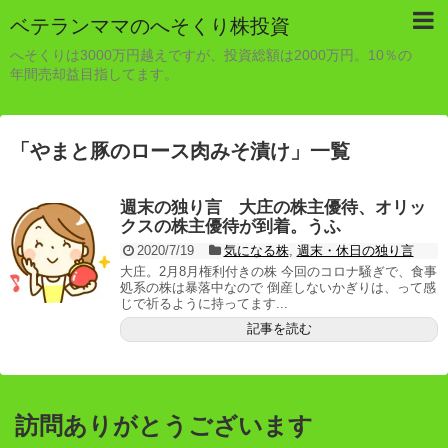
ベテランママのへそくり株投資
へそくりは3000万円越えですが、投資総額は2000万円。10％の
年間売却益目指してます。
「
やまと豚のロース肉みそ漬け
」
一覧
週末の独り言 大庄の株主優待、オリッ
クスの株主優待が到着。うふ
2020/7/19
気になる株
,
週末・休日の独り言
大庄。2月8月権利付きの株 今回のコロナ騒ぎで、食事
処系の株は暴落中なので 倒産しないかぎりは、って感
じで祈るように持ってます...
記事を読む
訪問ありがとうございます