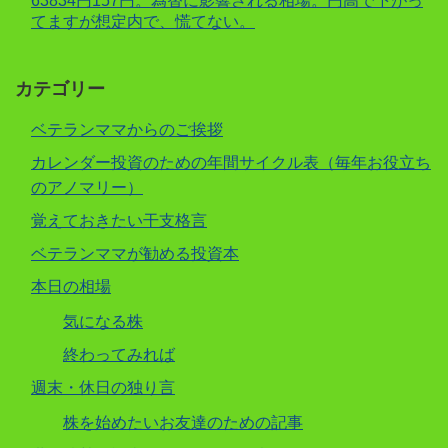
63834円157円。為替に影響される相場。円高で下がっ
てますが想定内で、慌てない。
カテゴリー
ベテランママからのご挨拶
カレンダー投資のための年間サイクル表（毎年お役立ち
のアノマリー）
覚えておきたい干支格言
ベテランママが勧める投資本
本日の相場
気になる株
終わってみれば
週末・休日の独り言
株を始めたいお友達のための記事