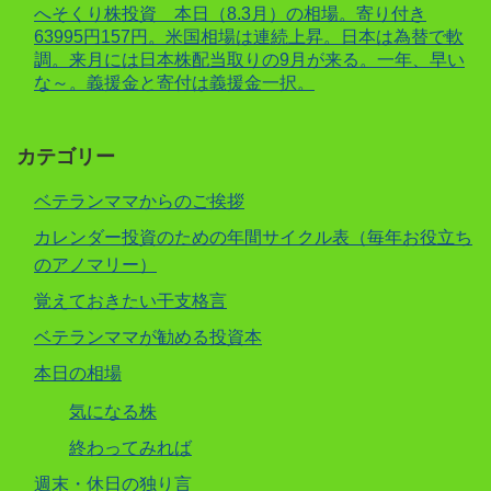
へそくり株投資 本日（8.3月）の相場。寄り付き
63995円157円。米国相場は連続上昇。日本は為替で軟
調。来月には日本株配当取りの9月が来る。一年、早い
な～。義援金と寄付は義援金一択。
カテゴリー
ベテランママからのご挨拶
カレンダー投資のための年間サイクル表（毎年お役立ち
のアノマリー）
覚えておきたい干支格言
ベテランママが勧める投資本
本日の相場
気になる株
終わってみれば
週末・休日の独り言