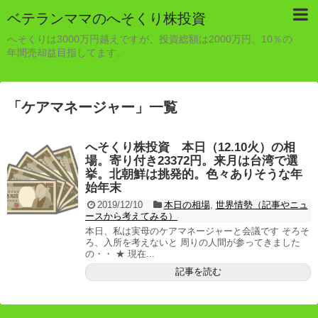
ベテランママのへそくり株投資
へそくりは3000万円越えですが、投資総額は2000万円。10％の
年間売却益目指してます。
「
ケアマネージャー
」
一覧
へそくり株投資 本日（12.10火）の相
場。寄り付き23372円。来月は台湾で選
挙。北朝鮮は挑発的。色々ありそうな年
始年末
2019/12/10
本日の相場
,
世界情勢（記事やニュ
ースから考えてみる）
本日、私は実母のケアマネージャーと会議です そろそ
ろ、入所を考えないと 周りの人間が参ってきました
の・・ ★ 現在...
記事を読む