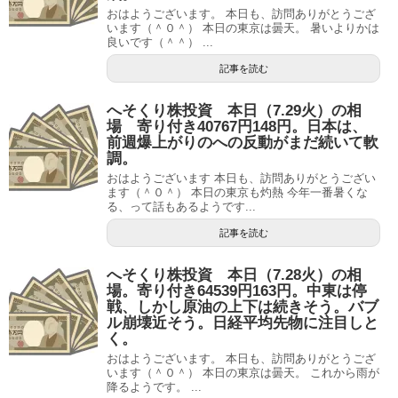
おはようございます。 本日も、訪問ありがとうござ
います（＾０＾） 本日の東京は曇天。 暑いよりかは
良いです（＾＾） ...
記事を読む
へそくり株投資 本日（7.29火）の相
場 寄り付き40767円148円。日本は、
前週爆上がりのへの反動がまだ続いて軟
調。
おはようございます 本日も、訪問ありがとうござい
ます（＾０＾） 本日の東京も灼熱 今年一番暑くな
る、って話もあるようです...
記事を読む
へそくり株投資 本日（7.28火）の相
場。寄り付き64539円163円。中東は停
戦、しかし原油の上下は続きそう。バブ
ル崩壊近そう。日経平均先物に注目しと
く。
おはようございます。 本日も、訪問ありがとうござ
います（＾０＾） 本日の東京は曇天。 これから雨が
降るようです。 ...