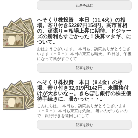
記事を読む
へそくり株投資 本日（11.4火）の相
場。寄り付き52297円154円。高市首相
の、頑張り＝相場上昇に期待。ドジャー
ズの勝利もすごかった！決算マタギ、に
ついて。
おはようございます。 本日も、訪問ありがとうござ
います（＾０＾） 本日の東京も晴天。 昨日は、午後
になって風がすごくて ...
記事を読む
へそくり株投資 本日（8.4金）の相
場。寄り付き32,019円142円。米国格付
けが大きいな～。きらぼし銀行の株主優
待手続きに。暑かった・・。
こんにちは。 本日も、訪問ありがとうございます
（＾０＾） 本日も東京は灼熱。 暑いのがつらいの
で、銀行行きを遠回しにして...
記事を読む