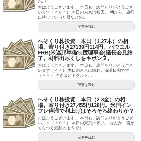
た！
おはようございます。 本日も、訪問ありがとうござ
います（＾０＾） 本日の東京は晴天。 朝から、旅行
に持っていった服などの...
記事を読む
へそくり株投資 本日（1.27木）の相
場。寄り付き27139円114円。パウエル
FRB(米連邦準備制度理事会)議長会見終
了。材料出尽くしをキボンヌ。
おはようございます。 本日も、訪問ありがとうござ
います（＾＾） 本日の東京は晴れ。洗濯日和です
（＾＾） さきほどヤクルト...
記事を読む
へそくり株投資 本日（2.3金）の相
場。寄り付き27,455円128円。米国イン
フレ停滞で利上げはそろそろ終わりか？
おはようございます。 本日も、訪問ありがとうござ
います（＾０＾） 本日の東京は寒い。 なんか、雪が
ちらつく気配のようです...
記事を読む