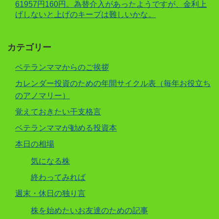
61957円160円。為替介入があったようですが、金利上
げしないと上げのキープは難しいかな。
カテゴリー
ベテランママからのご挨拶
カレンダー投資のための年間サイクル表（毎年お役立ち
のアノマリー）
覚えておきたい干支格言
ベテランママが勧める投資本
本日の相場
気になる株
終わってみれば
週末・休日の独り言
株を始めたいお友達のための記事