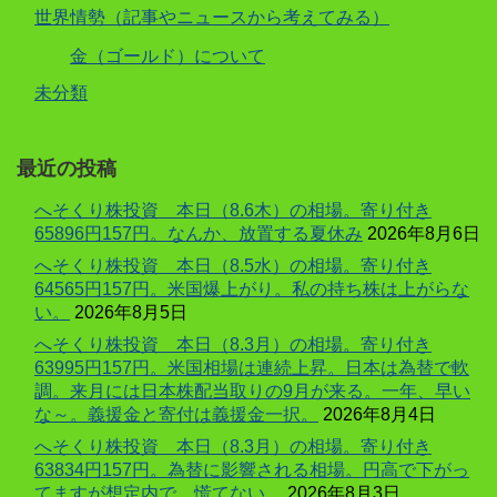
世界情勢（記事やニュースから考えてみる）
金（ゴールド）について
未分類
最近の投稿
へそくり株投資 本日（8.6木）の相場。寄り付き
65896円157円。なんか、放置する夏休み
2026年8月6日
へそくり株投資 本日（8.5水）の相場。寄り付き
64565円157円。米国爆上がり。私の持ち株は上がらな
い。
2026年8月5日
へそくり株投資 本日（8.3月）の相場。寄り付き
63995円157円。米国相場は連続上昇。日本は為替で軟
調。来月には日本株配当取りの9月が来る。一年、早い
な～。義援金と寄付は義援金一択。
2026年8月4日
へそくり株投資 本日（8.3月）の相場。寄り付き
63834円157円。為替に影響される相場。円高で下がっ
てますが想定内で、慌てない。
2026年8月3日