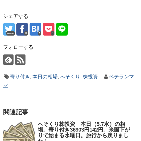
シェアする
error
0
0
フォローする
寄り付き
,
本日の相場
,
へそくり
,
株投資
ベテランマ
マ
関連記事
へそくり株投資 本日（5.7水）の相
場。寄り付き36903円142円。米国下が
りで始まる水曜日。旅行から戻りまし