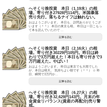
へそくり株投資 本日（1.19水）の相
場。寄り付き27928円114円。米国暴落
売り先行。落ちるナイフは触れない。
おはようございます。 本日も、訪問ありがとうござ
います（＾＾） 本日の東京も晴。 昨日は一日こもっ
て本を読んでいたので ...
記事を読む
へそくり株投資 本日（2.16火）の相
場。寄り付き30229円105円。昨日は終
わりで3万円超えた！本日も寄り付きで3
万円超えた。やばい！
おはようございます。 昨日は東京でも大雨でした
が、本日は晴天。 気持ちよい朝です（＾＾） ☆ 昨
日、瞬間で3万円か...
記事を読む
へそくり株投資 本日（6.27火）の相
場。寄り付き32,629円143円。月末の年
金資金リバランス(資産の再配分)売り警
戒。