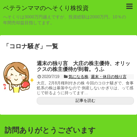
ベテランママのへそくり株投資
へそくりは3000万円越えですが、投資総額は2000万円。10％の
年間売却益目指してます。
「
コロナ騒ぎ
」
一覧
週末の独り言 大庄の株主優待、オリッ
クスの株主優待が到着。うふ
2020/7/19
気になる株
,
週末・休日の独り言
大庄。2月8月権利付きの株 今回のコロナ騒ぎで、食事
処系の株は暴落中なので 倒産しないかぎりは、って感
じで祈るように持ってます...
記事を読む
訪問ありがとうございます