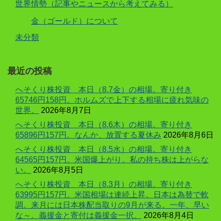
世界情勢（記事やニュースから考えてみる）
金（ゴールド）について
未分類
最近の投稿
へそくり株投資 本日（8.7金）の相場。寄り付き
65746円158円。ホルムズで上下する相場に疲れ気味の
世界。
2026年8月7日
へそくり株投資 本日（8.6木）の相場。寄り付き
65896円157円。なんか、放置する夏休み
2026年8月6日
へそくり株投資 本日（8.5水）の相場。寄り付き
64565円157円。米国爆上がり。私の持ち株は上がらな
い。
2026年8月5日
へそくり株投資 本日（8.3月）の相場。寄り付き
63995円157円。米国相場は連続上昇。日本は為替で軟
調。来月には日本株配当取りの9月が来る。一年、早い
な～。義援金と寄付は義援金一択。
2026年8月4日