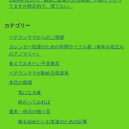
63834円157円。為替に影響される相場。円高で下がっ
てますが想定内で、慌てない。
カテゴリー
ベテランママからのご挨拶
カレンダー投資のための年間サイクル表（毎年お役立ち
のアノマリー）
覚えておきたい干支格言
ベテランママが勧める投資本
本日の相場
気になる株
終わってみれば
週末・休日の独り言
株を始めたいお友達のための記事