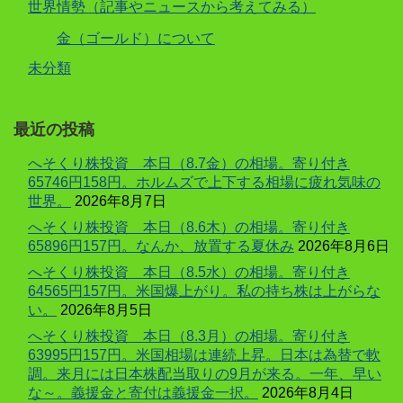
世界情勢（記事やニュースから考えてみる）
金（ゴールド）について
未分類
最近の投稿
へそくり株投資 本日（8.7金）の相場。寄り付き
65746円158円。ホルムズで上下する相場に疲れ気味の
世界。
2026年8月7日
へそくり株投資 本日（8.6木）の相場。寄り付き
65896円157円。なんか、放置する夏休み
2026年8月6日
へそくり株投資 本日（8.5水）の相場。寄り付き
64565円157円。米国爆上がり。私の持ち株は上がらな
い。
2026年8月5日
へそくり株投資 本日（8.3月）の相場。寄り付き
63995円157円。米国相場は連続上昇。日本は為替で軟
調。来月には日本株配当取りの9月が来る。一年、早い
な～。義援金と寄付は義援金一択。
2026年8月4日