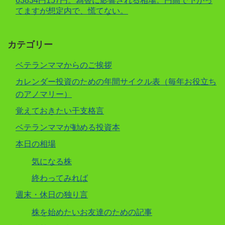
63834円157円。為替に影響される相場。円高で下がっ
てますが想定内で、慌てない。
カテゴリー
ベテランママからのご挨拶
カレンダー投資のための年間サイクル表（毎年お役立ち
のアノマリー）
覚えておきたい干支格言
ベテランママが勧める投資本
本日の相場
気になる株
終わってみれば
週末・休日の独り言
株を始めたいお友達のための記事