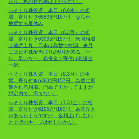
がり。私の持ち株は上がらない。
へそくり株投資 本日（8.6木）の相
場。寄り付き65896円157円。なんか、
放置する夏休み
へそくり株投資 本日（8.3月）の相
場。寄り付き63995円157円。米国相場
は連続上昇。日本は為替で軟調。来月
には日本株配当取りの9月が来る。一
年、早いな～。義援金と寄付は義援金
一択。
へそくり株投資 本日（8.3月）の相
場。寄り付き63834円157円。為替に影
響される相場。円高で下がってますが
想定内で、慌てない。
へそくり株投資 本日（7.31金）の相
場。寄り付き61957円160円。為替介入
があったようですが、金利上げしない
と上げのキープは難しいかな。