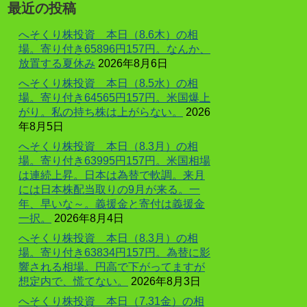
最近の投稿
へそくり株投資 本日（8.6木）の相
場。寄り付き65896円157円。なんか、
放置する夏休み
2026年8月6日
へそくり株投資 本日（8.5水）の相
場。寄り付き64565円157円。米国爆上
がり。私の持ち株は上がらない。
2026
年8月5日
へそくり株投資 本日（8.3月）の相
場。寄り付き63995円157円。米国相場
は連続上昇。日本は為替で軟調。来月
には日本株配当取りの9月が来る。一
年、早いな～。義援金と寄付は義援金
一択。
2026年8月4日
へそくり株投資 本日（8.3月）の相
場。寄り付き63834円157円。為替に影
響される相場。円高で下がってますが
想定内で、慌てない。
2026年8月3日
へそくり株投資 本日（7.31金）の相