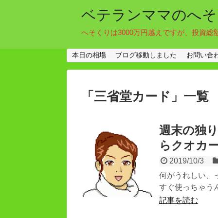
ベテランママのへそ
へそくりは3000万円越えですが、投資総
本日の相場
ブログ移動しました
お問い合
「
三省堂カード
」
一覧
週末の独
らクオカ
2019/10/3
何がうれしい、
すぐ使っちゃうん
記事を読む