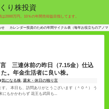
くり株投資
額は2000万円。10％の年間売却益目指してます。
わせ
カレンダー投資のための年間サイクル表（毎年お役立ちのアノマ
言 三連休前の昨日（7.15金）仕込
した。年金生活者に良い株。
気になる株
,
週末・休日の独り言
ます。 本日も、訪問ありがとうございます（＾０＾） う
末にもかかわらず 花王も武田も...