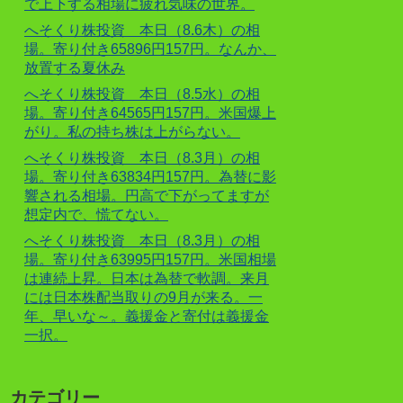
で上下する相場に疲れ気味の世界。
へそくり株投資 本日（8.6木）の相
場。寄り付き65896円157円。なんか、
放置する夏休み
へそくり株投資 本日（8.5水）の相
場。寄り付き64565円157円。米国爆上
がり。私の持ち株は上がらない。
へそくり株投資 本日（8.3月）の相
場。寄り付き63834円157円。為替に影
響される相場。円高で下がってますが
想定内で、慌てない。
へそくり株投資 本日（8.3月）の相
場。寄り付き63995円157円。米国相場
は連続上昇。日本は為替で軟調。来月
には日本株配当取りの9月が来る。一
年、早いな～。義援金と寄付は義援金
一択。
カテゴリー