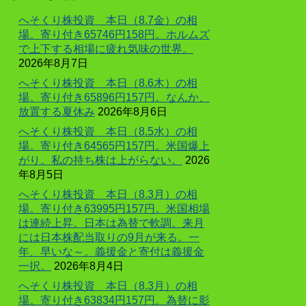
へそくり株投資 本日（8.7金）の相
場。寄り付き65746円158円。ホルムズ
で上下する相場に疲れ気味の世界。
2026年8月7日
へそくり株投資 本日（8.6木）の相
場。寄り付き65896円157円。なんか、
放置する夏休み
2026年8月6日
へそくり株投資 本日（8.5水）の相
場。寄り付き64565円157円。米国爆上
がり。私の持ち株は上がらない。
2026
年8月5日
へそくり株投資 本日（8.3月）の相
場。寄り付き63995円157円。米国相場
は連続上昇。日本は為替で軟調。来月
には日本株配当取りの9月が来る。一
年、早いな～。義援金と寄付は義援金
一択。
2026年8月4日
へそくり株投資 本日（8.3月）の相
場。寄り付き63834円157円。為替に影