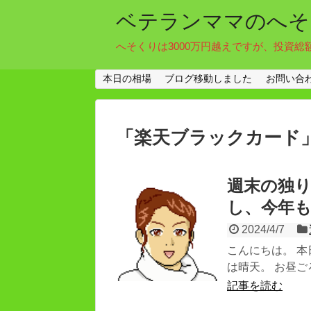
ベテランママのへそ
へそくりは3000万円越えですが、投資総
本日の相場
ブログ移動しました
お問い合
「
楽天ブラックカード
週末の独
し、今年
2024/4/7
こんにちは。 
は晴天。 お昼ご
記事を読む