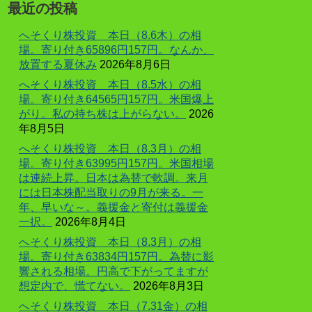
最近の投稿
へそくり株投資 本日（8.6木）の相
場。寄り付き65896円157円。なんか、
放置する夏休み
2026年8月6日
へそくり株投資 本日（8.5水）の相
場。寄り付き64565円157円。米国爆上
がり。私の持ち株は上がらない。
2026
年8月5日
へそくり株投資 本日（8.3月）の相
場。寄り付き63995円157円。米国相場
は連続上昇。日本は為替で軟調。来月
には日本株配当取りの9月が来る。一
年、早いな～。義援金と寄付は義援金
一択。
2026年8月4日
へそくり株投資 本日（8.3月）の相
場。寄り付き63834円157円。為替に影
響される相場。円高で下がってますが
想定内で、慌てない。
2026年8月3日
へそくり株投資 本日（7.31金）の相