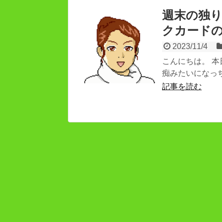
週末の独
クカード
2023/11/4
こんにちは。 
痴みたいになっち
記事を読む