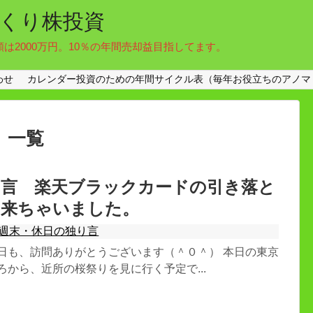
くり株投資
額は2000万円。10％の年間売却益目指してます。
わせ
カレンダー投資のための年間サイクル表（毎年お役立ちのアノマ
」
一覧
り言 楽天ブラックカードの引き落と
も来ちゃいました。
週末・休日の独り言
本日も、訪問ありがとうございます（＾０＾） 本日の東京
ろから、近所の桜祭りを見に行く予定で...