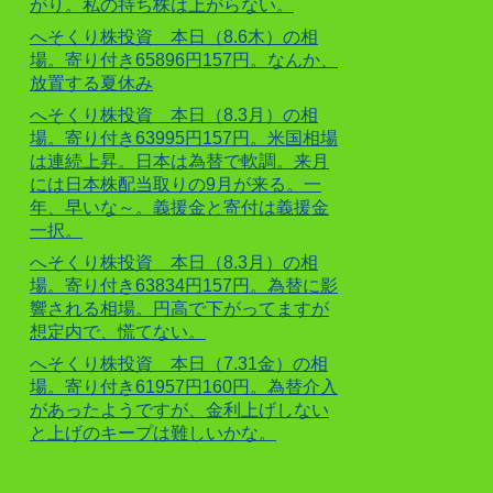
がり。私の持ち株は上がらない。
へそくり株投資 本日（8.6木）の相
場。寄り付き65896円157円。なんか、
放置する夏休み
へそくり株投資 本日（8.3月）の相
場。寄り付き63995円157円。米国相場
は連続上昇。日本は為替で軟調。来月
には日本株配当取りの9月が来る。一
年、早いな～。義援金と寄付は義援金
一択。
へそくり株投資 本日（8.3月）の相
場。寄り付き63834円157円。為替に影
響される相場。円高で下がってますが
想定内で、慌てない。
へそくり株投資 本日（7.31金）の相
場。寄り付き61957円160円。為替介入
があったようですが、金利上げしない
と上げのキープは難しいかな。