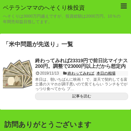
ベテランママのへそくり株投資
へそくりは3000万円越えですが、投資総額は2000万円。10％の
年間売却益目指してます。
「
米中問題が先送り
」
一覧
終わってみれば23319円で前日比マイナス
200円。調整で23000円以上だから想定内
2019/11/13
終わってみれば
,
本日の相場
本日は、朝いちばんに映画！ で、楽天で契約してる富
士通のスマホが調子悪いので見てもらい ランチをでが
っつり食べてから ブ...
記事を読む
訪問ありがとうございます