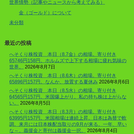
世界情勢（記事やニュースから考えてみる）
金（ゴールド）について
未分類
最近の投稿
へそくり株投資 本日（8.7金）の相場。寄り付き
65746円158円。ホルムズで上下する相場に疲れ気味の
世界。
2026年8月7日
へそくり株投資 本日（8.6木）の相場。寄り付き
65896円157円。なんか、放置する夏休み
2026年8月6日
へそくり株投資 本日（8.5水）の相場。寄り付き
64565円157円。米国爆上がり。私の持ち株は上がらな
い。
2026年8月5日
へそくり株投資 本日（8.3月）の相場。寄り付き
63995円157円。米国相場は連続上昇。日本は為替で軟
調。来月には日本株配当取りの9月が来る。一年、早い
な～。義援金と寄付は義援金一択。
2026年8月4日