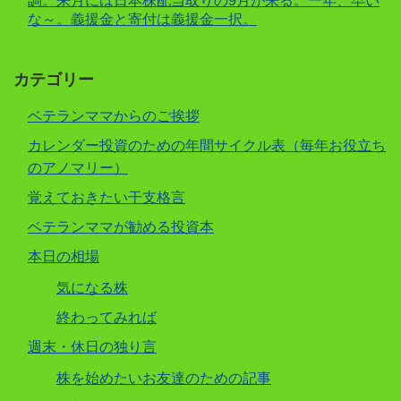
調。来月には日本株配当取りの9月が来る。一年、早い
な～。義援金と寄付は義援金一択。
カテゴリー
ベテランママからのご挨拶
カレンダー投資のための年間サイクル表（毎年お役立ち
のアノマリー）
覚えておきたい干支格言
ベテランママが勧める投資本
本日の相場
気になる株
終わってみれば
週末・休日の独り言
株を始めたいお友達のための記事