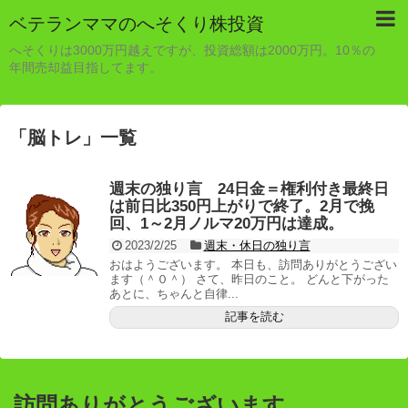
ベテランママのへそくり株投資
へそくりは3000万円越えですが、投資総額は2000万円。10％の
年間売却益目指してます。
「
脳トレ
」
一覧
週末の独り言 24日金＝権利付き最終日
は前日比350円上がりで終了。2月で挽
回、1～2月ノルマ20万円は達成。
2023/2/25
週末・休日の独り言
おはようございます。 本日も、訪問ありがとうござい
ます（＾０＾） さて、昨日のこと。 どんと下がった
あとに、ちゃんと自律...
記事を読む
訪問ありがとうございます