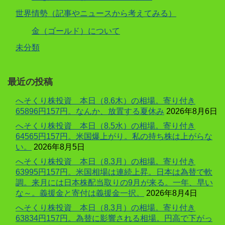
世界情勢（記事やニュースから考えてみる）
金（ゴールド）について
未分類
最近の投稿
へそくり株投資 本日（8.6木）の相場。寄り付き
65896円157円。なんか、放置する夏休み
2026年8月6日
へそくり株投資 本日（8.5水）の相場。寄り付き
64565円157円。米国爆上がり。私の持ち株は上がらな
い。
2026年8月5日
へそくり株投資 本日（8.3月）の相場。寄り付き
63995円157円。米国相場は連続上昇。日本は為替で軟
調。来月には日本株配当取りの9月が来る。一年、早い
な～。義援金と寄付は義援金一択。
2026年8月4日
へそくり株投資 本日（8.3月）の相場。寄り付き
63834円157円。為替に影響される相場。円高で下がっ