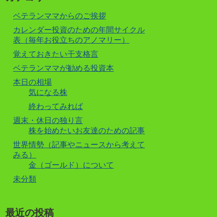
ベテランママからのご挨拶
カレンダー投資のための年間サイクル
表（毎年お役立ちのアノマリー）
覚えておきたい干支格言
ベテランママが勧める投資本
本日の相場
気になる株
終わってみれば
週末・休日の独り言
株を始めたいお友達のための記事
世界情勢（記事やニュースから考えて
みる）
金（ゴールド）について
未分類
最近の投稿