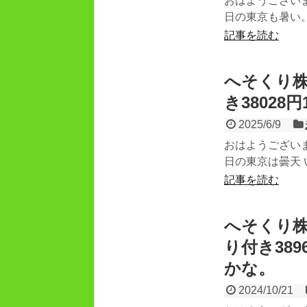
おはようござい
日の東京も暑い。
記事を読む
へそくり株
き38028
2025/6/9
おはようござい
日の東京は曇天 
記事を読む
へそくり株
り付き38
かな。
2024/10/21