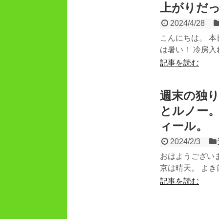
上がりだ
2024/4/28
こんにちは。 
は暑い！ 冷房入
記事を読む
週末の独
とルノー
ィール。
2024/2/3
おはようござい
京は晴天。 よき
記事を読む