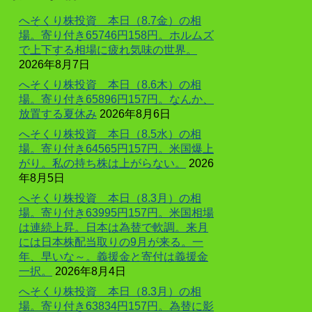
へそくり株投資 本日（8.7金）の相
場。寄り付き65746円158円。ホルムズ
で上下する相場に疲れ気味の世界。
2026年8月7日
へそくり株投資 本日（8.6木）の相
場。寄り付き65896円157円。なんか、
放置する夏休み
2026年8月6日
へそくり株投資 本日（8.5水）の相
場。寄り付き64565円157円。米国爆上
がり。私の持ち株は上がらない。
2026
年8月5日
へそくり株投資 本日（8.3月）の相
場。寄り付き63995円157円。米国相場
は連続上昇。日本は為替で軟調。来月
には日本株配当取りの9月が来る。一
年、早いな～。義援金と寄付は義援金
一択。
2026年8月4日
へそくり株投資 本日（8.3月）の相
場。寄り付き63834円157円。為替に影