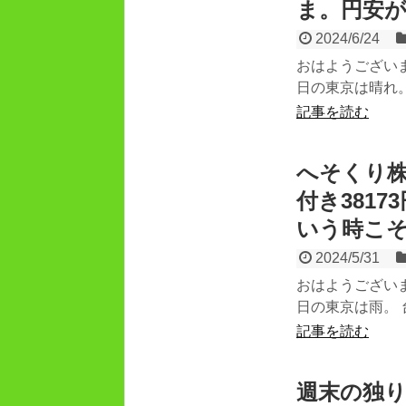
ま。円安
2024/6/24
おはようござい
日の東京は晴れ。
記事を読む
へそくり株
付き381
いう時こ
2024/5/31
おはようござい
日の東京は雨。 
記事を読む
週末の独り