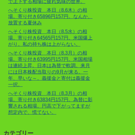
で上下する相場に疲れ気味の世界。
へそくり株投資 本日（8.6木）の相
場。寄り付き65896円157円。なんか、
放置する夏休み
へそくり株投資 本日（8.5水）の相
場。寄り付き64565円157円。米国爆上
がり。私の持ち株は上がらない。
へそくり株投資 本日（8.3月）の相
場。寄り付き63995円157円。米国相場
は連続上昇。日本は為替で軟調。来月
には日本株配当取りの9月が来る。一
年、早いな～。義援金と寄付は義援金
一択。
へそくり株投資 本日（8.3月）の相
場。寄り付き63834円157円。為替に影
響される相場。円高で下がってますが
想定内で、慌てない。
カテゴリー