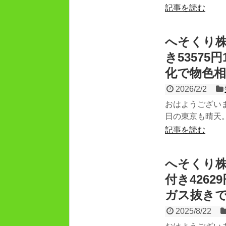
記事を読む
へそくり株
き5357
化で物色
2026/2/2
おはようござい
日の東京も晴天。
記事を読む
へそくり株
付き4262
ガス抜き
2025/8/22