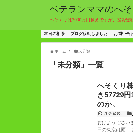
ベテランママのへそ
へそくりは3000万円越えですが、投資総
本日の相場
ブログ移動しました
お問い合
ホーム
未分類
「
未分類
」
一覧
へそくり株
き5772
のか。
2026/3/3
おはようござい
日の東京は雨。 