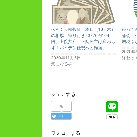
へそくり株投資 本日（10.5木）
終ってみ
の相場。寄り付き23776円104
論会 
円。上院共和、下院民主は変わら
増税ぶ
ず？バイデン優勢へと転換。
2020年
2020年11月5日
終わっ
気になる株
シェアする
ツイート
フォローする