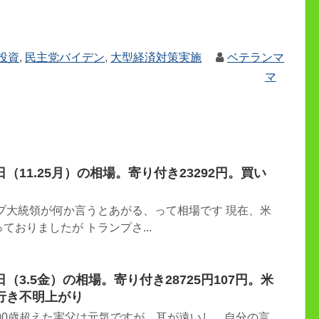
投資
,
民主党バイデン
,
大型経済対策実施
ベテランマ
マ
（11.25月）の相場。寄り付き23292円。買い
プ大統領が何か言うとあがる、って相場です 現在、米
おりましたが トランプさ...
3.5金）の相場。寄り付き28725円107円。米
行き不明上がり
90歳超えた実父は元気ですが、耳が遠いし、自分の言