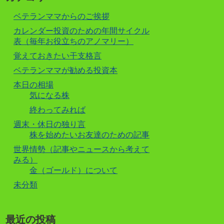
ベテランママからのご挨拶
カレンダー投資のための年間サイクル
表（毎年お役立ちのアノマリー）
覚えておきたい干支格言
ベテランママが勧める投資本
本日の相場
気になる株
終わってみれば
週末・休日の独り言
株を始めたいお友達のための記事
世界情勢（記事やニュースから考えて
みる）
金（ゴールド）について
未分類
最近の投稿