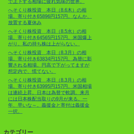
で上下する相場に疲れ気味の世界。
へそくり株投資 本日（8.6木）の相
場。寄り付き65896円157円。なんか、
放置する夏休み
へそくり株投資 本日（8.5水）の相
場。寄り付き64565円157円。米国爆上
がり。私の持ち株は上がらない。
へそくり株投資 本日（8.3月）の相
場。寄り付き63834円157円。為替に影
響される相場。円高で下がってますが
想定内で、慌てない。
へそくり株投資 本日（8.3月）の相
場。寄り付き63995円157円。米国相場
は連続上昇。日本は為替で軟調。来月
には日本株配当取りの9月が来る。一
年、早いな～。義援金と寄付は義援金
一択。
カテゴリー