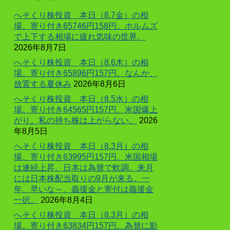
へそくり株投資 本日（8.7金）の相
場。寄り付き65746円158円。ホルムズ
で上下する相場に疲れ気味の世界。
2026年8月7日
へそくり株投資 本日（8.6木）の相
場。寄り付き65896円157円。なんか、
放置する夏休み
2026年8月6日
へそくり株投資 本日（8.5水）の相
場。寄り付き64565円157円。米国爆上
がり。私の持ち株は上がらない。
2026
年8月5日
へそくり株投資 本日（8.3月）の相
場。寄り付き63995円157円。米国相場
は連続上昇。日本は為替で軟調。来月
には日本株配当取りの9月が来る。一
年、早いな～。義援金と寄付は義援金
一択。
2026年8月4日
へそくり株投資 本日（8.3月）の相
場。寄り付き63834円157円。為替に影