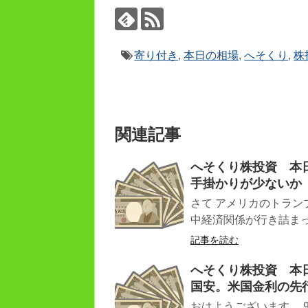
寄り付き
,
本日の相場
,
へそくり
,
株
関連記事
へそくり株投資 本日
手掛かりが少ないか
さて アメリカのトラン
中経済関係が行き詰まって
記事を読む
へそくり株投資 本日（
国安。米国金利の先
おはようございます。 