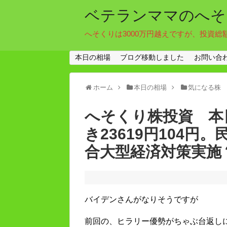
ベテランママのへそ
へそくりは3000万円越えですが、投資総
本日の相場
ブログ移動しました
お問い合
ホーム
本日の相場
気になる株
へそくり株投資 本日
き23619円104
合大型経済対策実施
バイデンさんがなりそうですが
前回の、ヒラリー優勢がちゃぶ台返し