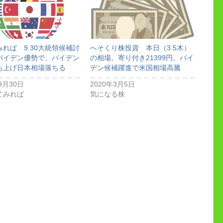
れば 9.30大統領候補討
へそくり株投資 本日（3.5木）
バイデン優勢で、バイデン
の相場。寄り付き21399円。バイ
ち上げ日本相場落ちる
デン候補躍進で米国相場高騰
9月30日
2020年3月5日
てみれば
気になる株