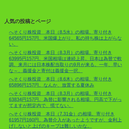
人気の投稿とページ
へそくり株投資 本日（8.5水）の相場。寄り付き
64565円157円。米国爆上がり。私の持ち株は上がらな
い。
へそくり株投資 本日（8.3月）の相場。寄り付き
63995円157円。米国相場は連続上昇。日本は為替で軟
調。来月には日本株配当取りの9月が来る。一年、早い
な～。義援金と寄付は義援金一択。
へそくり株投資 本日（8.6木）の相場。寄り付き
65896円157円。なんか、放置する夏休み
へそくり株投資 本日（8.3月）の相場。寄り付き
63834円157円。為替に影響される相場。円高で下がっ
てますが想定内で、慌てない。
へそくり株投資 本日（7.31金）の相場。寄り付き
61957円160円。為替介入があったようですが、金利上
げしないと上げのキープは難しいかな。