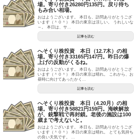
場。寄り付き26280円135円。戻り待ち
もみ合い相場。
おはようございます。 本日も、訪問ありがとうござ
います（＾０＾） 本日の東京は涼しい。 うれしいな
～。 本日は、サ...
記事を読む
へそくり株投資 本日（12.7木）の相
場。寄り付き33165円147円。昨日の爆
上げの反動がくるね。
おはようございます。 本日も、訪問ありがとうござ
います（＾０＾） 本日の東京は晴れ。 これから、お
昼時に向けてあったかく...
記事を読む
へそくり株投資 本日（4.20月）の相
場。寄り付き58821円159円。海峡解放
が、銃撃戦で再封鎖。老後の施設は100
歳まで考えないと。
おはようございます。 本日も、訪問ありがとうござ
います（＾０＾） 本日の東京は晴れ。 とても気持ち
の良い天気です。 ...