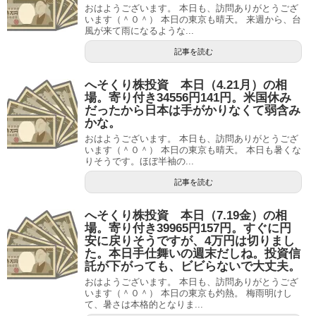
おはようございます。 本日も、訪問ありがとうござ
います（＾０＾） 本日の東京も晴天。 来週から、台
風が来て雨になるような...
記事を読む
へそくり株投資 本日（4.21月）の相
場。寄り付き34556円141円。米国休み
だったから日本は手がかりなくて弱含み
かな。
おはようございます。 本日も、訪問ありがとうござ
います（＾０＾） 本日の東京も晴天。 本日も暑くな
りそうです。ほぼ半袖の...
記事を読む
へそくり株投資 本日（7.19金）の相
場。寄り付き39965円157円。すぐに円
安に戻りそうですが、4万円は切りまし
た。本日手仕舞いの週末だしね。投資信
託が下がっても、ビビらないで大丈夫。
おはようございます。 本日も、訪問ありがとうござ
います（＾０＾） 本日の東京も灼熱。 梅雨明けし
て、暑さは本格的となりま...