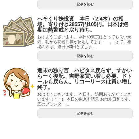
記事を読む
へそくり株投資 本日（2.4木）の相
場。寄り付き28557円105円。日本は短
期加熱警戒と戻り待ち。
おはようございます。 本日の東京はとっても良い天
気。朝から花粉に鼻が反応してます・・。 さて、相
場の方は、連日980円と戻しま...
記事を読む
週末の独り言 ハピタス戻らず、すかい
らーく復配、吉野家買い増し必要、ドト
ールも戻らん。リコーリースは買い増し
終了。
おはようございます。 本日も、訪問ありがとうござ
います（＾＾） 本日の東京も晴天 お散歩日和です。
庭のプランター...
記事を読む