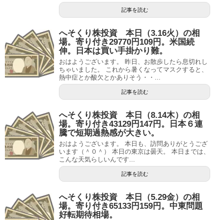
記事を読む
へそくり株投資 本日（3.16火）の相
場。寄り付き29770円109円。米国続
伸。日本は買い手掛かり難。
おはようございます。 昨日、お散歩したら息切れし
ちゃいました。 これから暑くなってマスクすると、
熱中症とか酸欠とかありそう・・...
記事を読む
へそくり株投資 本日（8.14木）の相
場。寄り付き43129円147円。日本６連
騰で短期過熱感が大きい。
おはようございます。 本日も、訪問ありがとうござ
います（＾０＾） 本日の東京は曇天。 本日までは、
こんな天気らしいんです...
記事を読む
へそくり株投資 本日（5.29金）の相
場。寄り付き65133円159円。中東問題
好転期待相場。