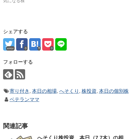
気になる株
シェアする
error
0
0
フォローする
寄り付き
,
本日の相場
,
へそくり
,
株投資
,
本日の個別株
ベテランママ
関連記事
へそくり株投資 本日（7.7木）の相