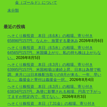
金（ゴールド）について
未分類
最近の投稿
へそくり株投資 本日（8.6木）の相場。寄り付き
65896円157円。なんか、放置する夏休み
2026年8月6日
へそくり株投資 本日（8.5水）の相場。寄り付き
64565円157円。米国爆上がり。私の持ち株は上がらな
い。
2026年8月5日
へそくり株投資 本日（8.3月）の相場。寄り付き
63995円157円。米国相場は連続上昇。日本は為替で軟
調。来月には日本株配当取りの9月が来る。一年、早い
な～。義援金と寄付は義援金一択。
2026年8月4日
へそくり株投資 本日（8.3月）の相場。寄り付き
63834円157円。為替に影響される相場。円高で下がっ
てますが想定内で、慌てない。
2026年8月3日
へそくり株投資 本日（7.31金）の相場。寄り付き