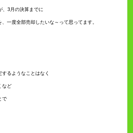
が、3月の決算までに
を、一度全部売却したいな～って思ってます。
！
定するようなことはなく
くなど
とで