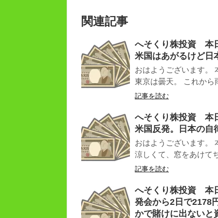
関連記事
へそくり株投資 本日（
米国はあがるけど日
おはようございます。 
東京は曇天。 これから雨
記事を読む
へそくり株投資 本日（
米国反発。日本の自
おはようございます。 
涼しくて、窓をあけてちょ
記事を読む
へそくり株投資 本日（
発会から2日で217
かで賭けに出ないと