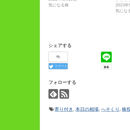
気になる株
2023年
気にな
シェアする
ツイート
フォローする
寄り付き
,
本日の相場
,
へそくり
,
株