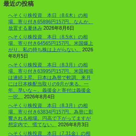
最近の投稿
へそくり株投資 本日（8.6木）の相
場。寄り付き65896円157円。なんか、
放置する夏休み
2026年8月6日
へそくり株投資 本日（8.5水）の相
場。寄り付き64565円157円。米国爆上
がり。私の持ち株は上がらない。
2026
年8月5日
へそくり株投資 本日（8.3月）の相
場。寄り付き63995円157円。米国相場
は連続上昇。日本は為替で軟調。来月
には日本株配当取りの9月が来る。一
年、早いな～。義援金と寄付は義援金
一択。
2026年8月4日
へそくり株投資 本日（8.3月）の相
場。寄り付き63834円157円。為替に影
響される相場。円高で下がってますが
想定内で、慌てない。
2026年8月3日
へそくり株投資 本日（7.31金）の相