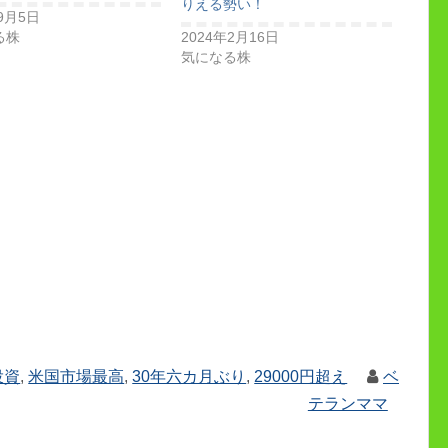
りえる勢い！
9月5日
る株
2024年2月16日
気になる株
投資
,
米国市場最高
,
30年六カ月ぶり
,
29000円超え
ベ
テランママ