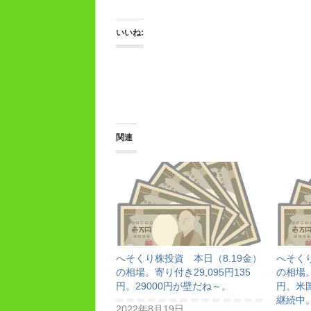
いいね:
関連
へそくり株投資 本日（8.19金）
へそく
の相場。寄り付き29,095円135
の相場。
円。29000円が壁だね～。
円。米
継続中
2022年8月19日