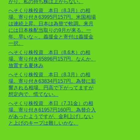
がり。私の持ち株は上がらない。
へそくり株投資 本日（8.3月）の相
場。寄り付き63995円157円。米国相場
は連続上昇。日本は為替で軟調。来月
には日本株配当取りの9月が来る。一
年、早いな～。義援金と寄付は義援金
一択。
へそくり株投資 本日（8.6木）の相
場。寄り付き65896円157円。なんか、
放置する夏休み
へそくり株投資 本日（8.3月）の相
場。寄り付き63834円157円。為替に影
響される相場。円高で下がってますが
想定内で、慌てない。
へそくり株投資 本日（7.31金）の相
場。寄り付き61957円160円。為替介入
があったようですが、金利上げしない
と上げのキープは難しいかな。