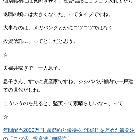
個別銘柄には見向きせず、投資信託にコツコツ入れてたら
退職の頃には大きくなった、ってタイプですね。
大事なのは、メガバンクとかにコツコツではなく
投資信託に、ってとこだと思う。
☆
夫婦共稼ぎで、一人息子。
息子さん、すでに資産家ですね。ジジババが都内で一戸建
ての世代だしね。
こういうのを見ると、堅実って素晴らしいな～、って
☆
年間配当2000万円! 超節約と優待株で8億円を貯めた御発注
の「コジ活」投資法 [ 御発注 ]