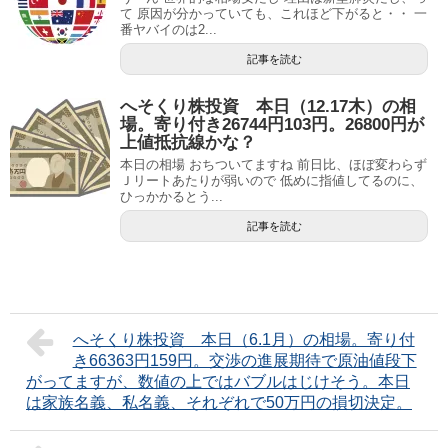
て 原因が分かっていても、これほど下がると・・ 一
番ヤバイのは2...
記事を読む
へそくり株投資 本日（12.17木）の相
場。寄り付き26744円103円。26800円が
上値抵抗線かな？
本日の相場 おちついてますね 前日比、ほぼ変わらず
Ｊリートあたりが弱いので 低めに指値してるのに、
ひっかかるとう...
記事を読む
へそくり株投資 本日（6.1月）の相場。寄り付
き66363円159円。交渉の進展期待で原油値段下
がってますが、数値の上ではバブルはじけそう。本日
は家族名義、私名義、それぞれで50万円の損切決定。