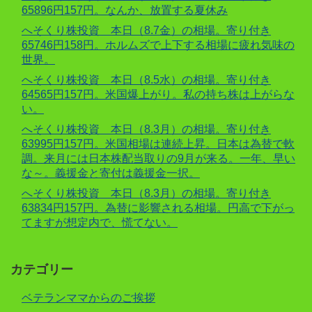
65896円157円。なんか、放置する夏休み
へそくり株投資 本日（8.7金）の相場。寄り付き
65746円158円。ホルムズで上下する相場に疲れ気味の
世界。
へそくり株投資 本日（8.5水）の相場。寄り付き
64565円157円。米国爆上がり。私の持ち株は上がらな
い。
へそくり株投資 本日（8.3月）の相場。寄り付き
63995円157円。米国相場は連続上昇。日本は為替で軟
調。来月には日本株配当取りの9月が来る。一年、早い
な～。義援金と寄付は義援金一択。
へそくり株投資 本日（8.3月）の相場。寄り付き
63834円157円。為替に影響される相場。円高で下がっ
てますが想定内で、慌てない。
カテゴリー
ベテランママからのご挨拶