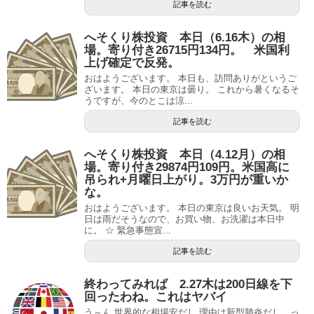
記事を読む
へそくり株投資 本日（6.16木）の相
場。寄り付き26715円134円。 米国利
上げ確定で反発。
おはようございます。 本日も、訪問ありがというご
ざいます。 本日の東京は曇り。 これから暑くなるそ
うですが、今のとこは涼...
記事を読む
へそくり株投資 本日（4.12月）の相
場。寄り付き29874円109円。米国高に
吊られ+月曜日上がり。3万円が重いか
な。
おはようございます。 本日の東京は良いお天気。 明
日は雨だそうなので、お買い物、お洗濯は本日中
に。 ☆ 緊急事態宣...
記事を読む
終わってみれば 2.27木は200日線を下
回ったわね。これはヤバイ
う～ん 世界的な相場安だし 理由は新型肺炎だし、っ