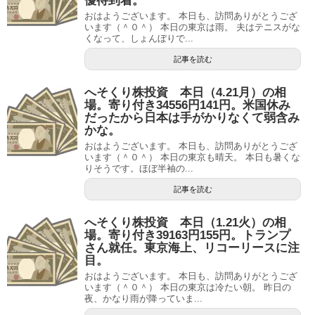
優待到着。
おはようございます。 本日も、訪問ありがとうござ
います（＾０＾） 本日の東京は雨。 夫はテニスがな
くなって、しょんぼりで...
記事を読む
へそくり株投資 本日（4.21月）の相
場。寄り付き34556円141円。米国休み
だったから日本は手がかりなくて弱含み
かな。
おはようございます。 本日も、訪問ありがとうござ
います（＾０＾） 本日の東京も晴天。 本日も暑くな
りそうです。ほぼ半袖の...
記事を読む
へそくり株投資 本日（1.21火）の相
場。寄り付き39163円155円。トランプ
さん就任。東京海上、リコーリースに注
目。
おはようございます。 本日も、訪問ありがとうござ
います（＾０＾） 本日の東京は冷たい朝。 昨日の
夜、かなり雨が降っていま...