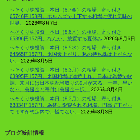
へそくり株投資 本日（8.7金）の相場。寄り付き
65746円158円。ホルムズで上下する相場に疲れ気味の
世界。
2026年8月7日
へそくり株投資 本日（8.6木）の相場。寄り付き
65896円157円。なんか、放置する夏休み
2026年8月6日
へそくり株投資 本日（8.5水）の相場。寄り付き
64565円157円。米国爆上がり。私の持ち株は上がらな
い。
2026年8月5日
へそくり株投資 本日（8.3月）の相場。寄り付き
63995円157円。米国相場は連続上昇。日本は為替で軟
調。来月には日本株配当取りの9月が来る。一年、早い
な～。義援金と寄付は義援金一択。
2026年8月4日
へそくり株投資 本日（8.3月）の相場。寄り付き
63834円157円。為替に影響される相場。円高で下がっ
てますが想定内で、慌てない。
2026年8月3日
ブログ統計情報