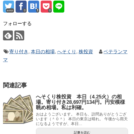
error
0
0
フォローする
寄り付き
,
本日の相場
,
へそくり
,
株投資
ベテランマ
マ
関連記事
へそくり株投資 本日（4.25火）の相
場。寄り付き28,697円134円。円安模様
眺め相場。私は利確。
おはようございます。 本日も、訪問ありがとうござ
います（＾０＾） 本日の東京は晴れ。 午後から雨天
になるようですが、本日...
記事を読む