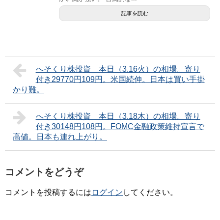
記事を読む
へそくり株投資 本日（3.16火）の相場。寄り
付き29770円109円。米国続伸。日本は買い手掛
かり難。
へそくり株投資 本日（3.18木）の相場。寄り
付き30148円108円。FOMC金融政策維持宣言で
高値。日本も連れ上がり。
コメントをどうぞ
コメントを投稿するには
ログイン
してください。