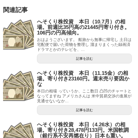
関連記事
へそくり株投資 本日（10.7月）の相
場。前週比35円高の21445円寄り付き。
106円の円高傾向。
おはようございます。 船旅から無事に帰宅し 土日は
宅配便で届いた荷物を整理し 溜まりまくった録画済
ドラマとかのテレビを、...
記事を読む
へそくり株投資 本日（11.15金）の相
場。寄り付き23160円。週末売り要因か
な
本日の相場 っていうか、ここ数日 凸凹のチャートと
なってますね アメリカさんは 米中貿易交渉の進展が
見通せないなか...
記事を読む
へそくり株投資 本日（4.26水）の相
場。寄り付き28,478円133円。米国軟調
（銀行系不安再燃在り）日本も重い。