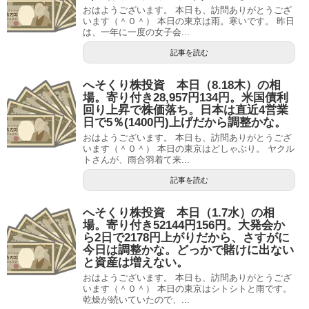
おはようございます。 本日も、訪問ありがとうござ
います（＾０＾） 本日の東京は雨。寒いです。 昨日
は、一年に一度の女子会...
記事を読む
へそくり株投資 本日（8.18木）の相
場。寄り付き28,957円134円。米国債利
回り上昇で株価落ち。日本は直近4営業
日で5％(1400円)上げだから調整かな。
おはようございます。 本日も、訪問ありがとうござ
います（＾０＾） 本日の東京はどしゃぶり。 ヤクル
トさんが、雨合羽着て来...
記事を読む
へそくり株投資 本日（1.7水）の相
場。寄り付き52144円156円。大発会か
ら2日で2178円上がりだから、さすがに
今日は調整かな。どっかで賭けに出ない
と資産は増えない。
おはようございます。 本日も、訪問ありがとうござ
います（＾０＾） 本日の東京はシトシトと雨です。
乾燥が続いていたので、...