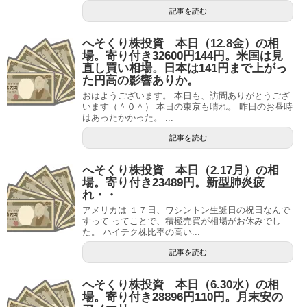
記事を読む
へそくり株投資 本日（12.8金）の相
場。寄り付き32600円144円。米国は見
直し買い相場。日本は141円まで上がっ
た円高の影響ありか。
おはようございます。 本日も、訪問ありがとうござ
います（＾０＾） 本日の東京も晴れ。 昨日のお昼時
はあったかかった。 ...
記事を読む
へそくり株投資 本日（2.17月）の相
場。寄り付き23489円。新型肺炎疲
れ・・
アメリカは １７日、ワシントン生誕日の祝日なんで
すって ってことで、積極売買が相場がお休みでし
た。 ハイテク株比率の高い...
記事を読む
へそくり株投資 本日（6.30水）の相
場。寄り付き28896円110円。月末安の