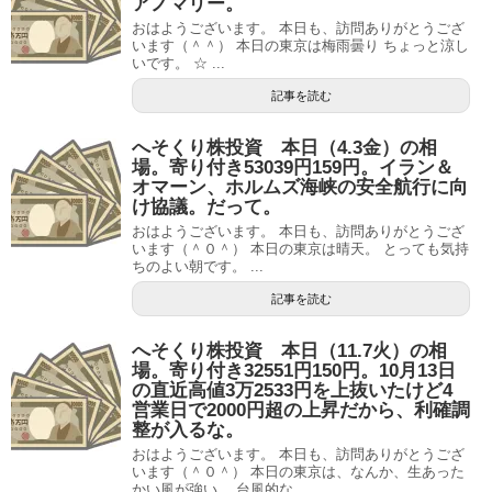
アノマリー。
おはようございます。 本日も、訪問ありがとうござ
います（＾＾） 本日の東京は梅雨曇り ちょっと涼し
いです。 ☆ ...
記事を読む
へそくり株投資 本日（4.3金）の相
場。寄り付き53039円159円。イラン＆
オマーン、ホルムズ海峡の安全航行に向
け協議。だって。
おはようございます。 本日も、訪問ありがとうござ
います（＾０＾） 本日の東京は晴天。 とっても気持
ちのよい朝です。 ...
記事を読む
へそくり株投資 本日（11.7火）の相
場。寄り付き32551円150円。10月13日
の直近高値3万2533円を上抜いたけど4
営業日で2000円超の上昇だから、利確調
整が入るな。
おはようございます。 本日も、訪問ありがとうござ
います（＾０＾） 本日の東京は、なんか、生あった
かい風が強い。 台風的な...