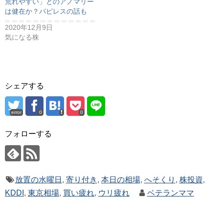
荒れやすい」とのアノマリー
は健在か？パピレスの話も
2020年12月9日
気になる株
シェアする
error
0
0
フォローする
放置の水曜日
,
寄り付き
,
本日の相場
,
へそくり
,
株投資
,
KDDI
,
東京相場
,
買い疲れ
,
ウリ疲れ
ベテランママ