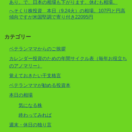
あり。で、日本の相場も下がります。休むも相場。
へそくり株投資 本日（9.24火）の相場。107円と円高
傾向ですが米国堅調で寄り付き22095円
カテゴリー
ベテランママからのご挨拶
カレンダー投資のための年間サイクル表（毎年お役立ち
のアノマリー）
覚えておきたい干支格言
ベテランママが勧める投資本
本日の相場
気になる株
終わってみれば
週末・休日の独り言