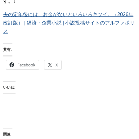
す。↓
夫の定年後には、お金がないといろいろキツイ。（2026年
改訂版） | 経済・企業小説 | 小説投稿サイトのアルファポリ
ス
共有:
Facebook
X
いいね:
関連