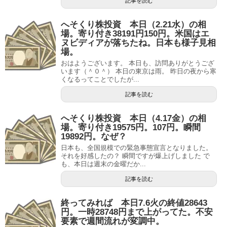
記事を読む
へそくり株投資 本日（2.21水）の相
場。寄り付き38191円150円。米国はエ
ヌビディアが落ちたね。日本も様子見相
場。
おはようございます。 本日も、訪問ありがとうござ
います（＾０＾） 本日の東京は雨。 昨日の夜から寒
くなるってことでしたが...
記事を読む
へそくり株投資 本日（4.17金）の相
場。寄り付き19575円。107円。瞬間
19892円。なぜ？
日本も、全国規模での緊急事態宣言となりました。
それを好感したの？ 瞬間ですが爆上げしました で
も、本日は週末の金曜だか...
記事を読む
終ってみれば 本日7.6火の終値28643
円。一時28748円まで上がってた。不安
要素で週間流れが変調中。