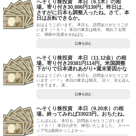
へそくり株投資 本日（6.1木）の相
場。寄り付き30,886円139円。昨日は、
さすがに日本も調整入ったね。さて、本
日は反転できるか。
おはようございます。 本日も、訪問ありがとうござ
います（＾０＾） 本日の東京は晴天。 晴れてる間
に、掃除や洗濯をせねばな...
記事を読む
へそくり株投資 本日（11.12金）の相
場。寄り付き29381円114円。米国調整
下がりで日本遅れあがり+週末要因かな
おはようございます。 本日も、訪問ありがとうござ
います（＾＾） 本日の東京は晴天。 日々、冷え込ん
できてます。 床...
記事を読む
へそくり株投資 本日（9.20水）の相
場。終ってみれば33023円。おちたね。
こんばんは。 本日も、訪問ありがとうございます
（＾０＾） 本日の夕方、帰宅いたしました。 スペー
シアXは超絶かっこよかっ...