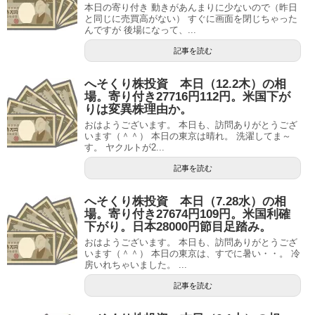
本日の寄り付き 動きがあんまりに少ないので（昨日
と同じに売買高がない） すぐに画面を閉じちゃった
んですが 後場になって、...
記事を読む
へそくり株投資 本日（12.2木）の相
場。寄り付き27716円112円。米国下が
りは変異株理由か。
おはようございます。 本日も、訪問ありがとうござ
います（＾＾） 本日の東京は晴れ。 洗濯してま～
す。 ヤクルトが2...
記事を読む
へそくり株投資 本日（7.28水）の相
場。寄り付き27674円109円。米国利確
下がり。日本28000円節目足踏み。
おはようございます。 本日も、訪問ありがとうござ
います（＾＾） 本日の東京は、すでに暑い・・。 冷
房いれちゃいました。 ...
記事を読む