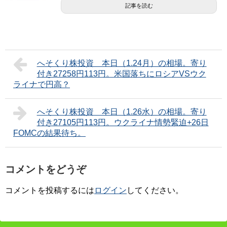
記事を読む
へそくり株投資 本日（1.24月）の相場。寄り
付き27258円113円。米国落ちにロシアVSウク
ライナで円高？
へそくり株投資 本日（1.26水）の相場。寄り
付き27105円113円。ウクライナ情勢緊迫+26日
FOMCの結果待ち。
コメントをどうぞ
コメントを投稿するには
ログイン
してください。