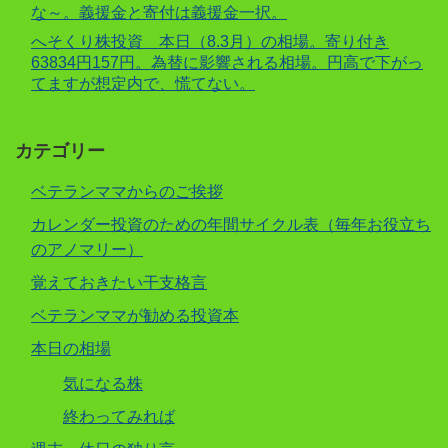
な～。義援金と寄付は義援金一択。
へそくり株投資 本日（8.3月）の相場。寄り付き
63834円157円。為替に影響される相場。円高で下がっ
てますが想定内で、慌てない。
カテゴリー
ベテランママからのご挨拶
カレンダー投資のための年間サイクル表（毎年お役立ち
のアノマリー）
覚えておきたい干支格言
ベテランママが勧める投資本
本日の相場
気になる株
終わってみれば