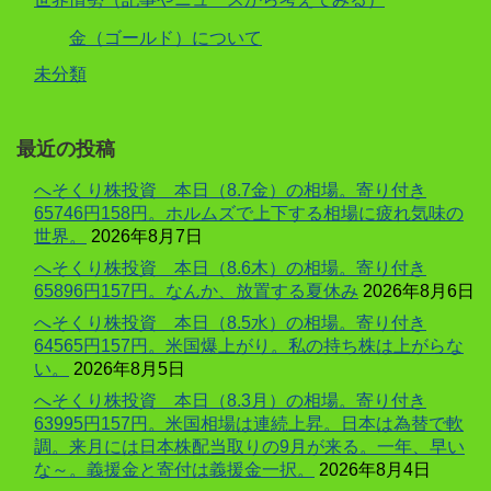
金（ゴールド）について
未分類
最近の投稿
へそくり株投資 本日（8.7金）の相場。寄り付き
65746円158円。ホルムズで上下する相場に疲れ気味の
世界。
2026年8月7日
へそくり株投資 本日（8.6木）の相場。寄り付き
65896円157円。なんか、放置する夏休み
2026年8月6日
へそくり株投資 本日（8.5水）の相場。寄り付き
64565円157円。米国爆上がり。私の持ち株は上がらな
い。
2026年8月5日
へそくり株投資 本日（8.3月）の相場。寄り付き
63995円157円。米国相場は連続上昇。日本は為替で軟
調。来月には日本株配当取りの9月が来る。一年、早い
な～。義援金と寄付は義援金一択。
2026年8月4日