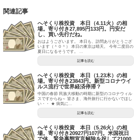
関連記事
へそくり株投資 本日（4.11火）の相
場。寄り付き27,895円133円。円安だ
し、買い先行だね。
おはようございます。 本日も、訪問ありがとうござ
います（＾０＾） 本日の東京は晴天。 今年二度目の
夏日になるそうです。 ...
記事を読む
へそくり株投資 本日（1.23木）の相
場。寄り付き23843円。新型コロナウイ
ルス流行で世界経済停滞？
中国の春節 民族大移動の時期に新型のコロナウィル
スですからね～ 皆さま、海外旅行に行かないでほし
い・・ ★ 病気に...
記事を読む
へそくり株投資 本日（5.26火）の相
場。寄り付き20927円107円。米国祝日
で休。緊急事態宣言解除を祝して21000