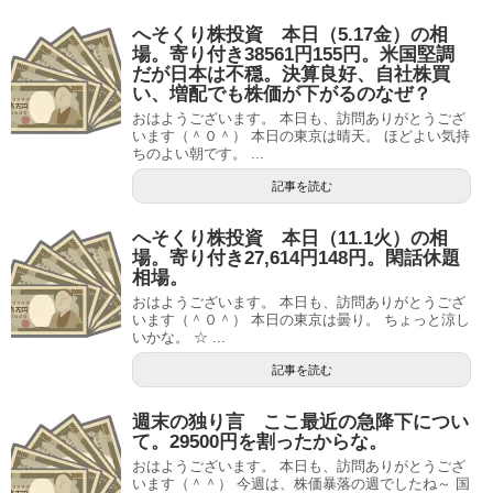
へそくり株投資 本日（5.17金）の相
場。寄り付き38561円155円。米国堅調
だが日本は不穏。決算良好、自社株買
い、増配でも株価が下がるのなぜ？
おはようございます。 本日も、訪問ありがとうござ
います（＾０＾） 本日の東京は晴天。 ほどよい気持
ちのよい朝です。 ...
記事を読む
へそくり株投資 本日（11.1火）の相
場。寄り付き27,614円148円。閑話休題
相場。
おはようございます。 本日も、訪問ありがとうござ
います（＾０＾） 本日の東京は曇り。 ちょっと涼し
いかな。 ☆ ...
記事を読む
週末の独り言 ここ最近の急降下につい
て。29500円を割ったからな。
おはようございます。 本日も、訪問ありがとうござ
います（＾＾） 今週は、株価暴落の週でしたね～ 国