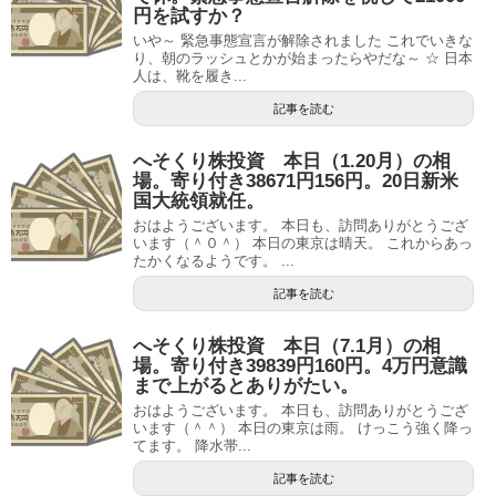
円を試すか？
いや～ 緊急事態宣言が解除されました これでいきな
り、朝のラッシュとかが始まったらやだな～ ☆ 日本
人は、靴を履き...
記事を読む
へそくり株投資 本日（1.20月）の相
場。寄り付き38671円156円。20日新米
国大統領就任。
おはようございます。 本日も、訪問ありがとうござ
います（＾０＾） 本日の東京は晴天。 これからあっ
たかくなるようです。 ...
記事を読む
へそくり株投資 本日（7.1月）の相
場。寄り付き39839円160円。4万円意識
まで上がるとありがたい。
おはようございます。 本日も、訪問ありがとうござ
います（＾＾） 本日の東京は雨。 けっこう強く降っ
てます。 降水帯...
記事を読む