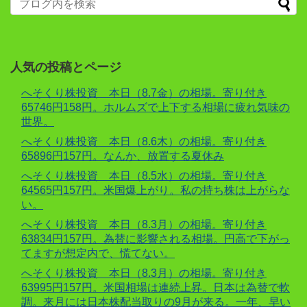
人気の投稿とページ
へそくり株投資 本日（8.7金）の相場。寄り付き
65746円158円。ホルムズで上下する相場に疲れ気味の
世界。
へそくり株投資 本日（8.6木）の相場。寄り付き
65896円157円。なんか、放置する夏休み
へそくり株投資 本日（8.5水）の相場。寄り付き
64565円157円。米国爆上がり。私の持ち株は上がらな
い。
へそくり株投資 本日（8.3月）の相場。寄り付き
63834円157円。為替に影響される相場。円高で下がっ
てますが想定内で、慌てない。
へそくり株投資 本日（8.3月）の相場。寄り付き
63995円157円。米国相場は連続上昇。日本は為替で軟
調。来月には日本株配当取りの9月が来る。一年、早い