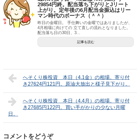
29854円終。配当落ち下がりとJリート
上がり。定年後の6月配当金振込はリー
マン時代のボーナス（＾＾）
昨日の金曜日。 手仕舞いの金曜ではありましたが、
4月相場に向けての 立て直しの流れとなりました。
配当落ち日の30日、3...
記事を読む
へそくり株投資 本日（4.1金）の相場。寄り付
き27624円121円。原油大放出と様子見下がり。
へそくり株投資 本日（4.4月）の相場。寄り付
き27685円122円。買い手がかりの少ない月曜
日。
コメントをどうぞ