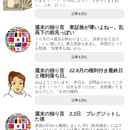
います（＾＾） ☆ 4月に入って、下がってますね
～。 これ、けっこ...
記事を読む
週末の独り言 東証株が薄いよね～。乱
高下の前兆っぽい
１０月の４週目が終わりました。 決算が出てるけ
ど、いい感じだし 購入意欲もあるし、内需がとって
も堅調。 失業率も低いから...
記事を読む
週末の独り言 22.8月の権利付き最終日
と権利落ち日。
おはようございます。 本日も、訪問ありがとうござ
います（＾０＾） 目次を作ったのに、全然書いてま
せんでした 「今月の権利...
記事を読む
週末の独り言 2.2日 ブレグジットし
た後
英国がEUから離脱しました EU（欧州連合）にはス