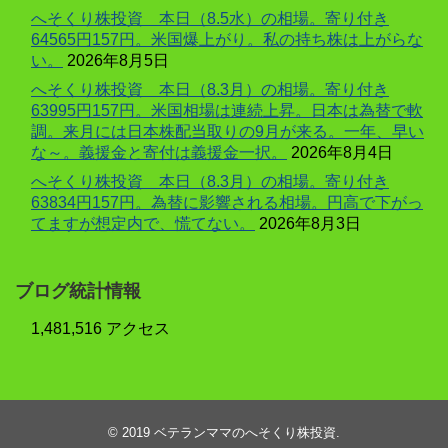
へそくり株投資 本日（8.5水）の相場。寄り付き
64565円157円。米国爆上がり。私の持ち株は上がらな
い。
2026年8月5日
へそくり株投資 本日（8.3月）の相場。寄り付き
63995円157円。米国相場は連続上昇。日本は為替で軟
調。来月には日本株配当取りの9月が来る。一年、早い
な～。義援金と寄付は義援金一択。
2026年8月4日
へそくり株投資 本日（8.3月）の相場。寄り付き
63834円157円。為替に影響される相場。円高で下がっ
てますが想定内で、慌てない。
2026年8月3日
ブログ統計情報
1,481,516 アクセス
© 2019
ベテランママのへそくり株投資
.