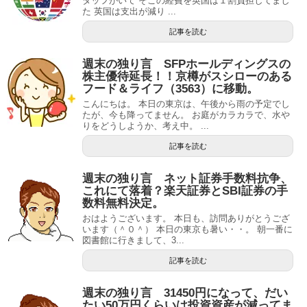
タッフがいて そこの経費を英国は１割負担してまし
た 英国は支出が減り ...
記事を読む
週末の独り言 SFPホールディングスの
株主優待延長！！京樽がスシローのある
フード＆ライフ（3563）に移動。
こんにちは。 本日の東京は、午後から雨の予定でし
たが、今も降ってません。 お庭がカラカラで、水や
りをどうしようか、考え中。 ...
記事を読む
週末の独り言 ネット証券手数料抗争、
これにて落着？楽天証券とSBI証券の手
数料無料決定。
おはようございます。 本日も、訪問ありがとうござ
います（＾０＾） 本日の東京も暑い・・。 朝一番に
図書館に行きまして、3...
記事を読む
週末の独り言 31450円になって、だい
たい50万円くらいは投資資産が減ってま