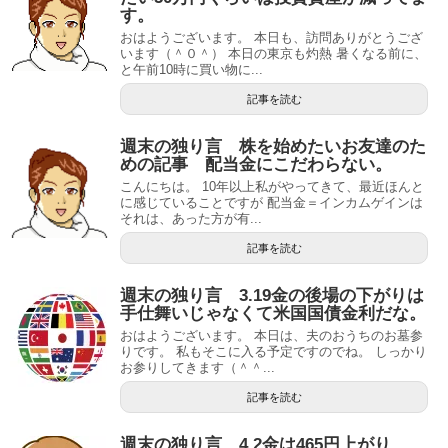
す。
おはようございます。 本日も、訪問ありがとうござ
います（＾０＾） 本日の東京も灼熱 暑くなる前に、
と午前10時に買い物に...
記事を読む
週末の独り言 株を始めたいお友達のた
めの記事 配当金にこだわらない。
こんにちは。 10年以上私がやってきて、最近ほんと
に感じていることですが 配当金＝インカムゲインは
それは、あった方が有...
記事を読む
週末の独り言 3.19金の後場の下がりは
手仕舞いじゃなくて米国国債金利だな。
おはようございます。 本日は、夫のおうちのお墓参
りです。 私もそこに入る予定ですのでね。 しっかり
お参りしてきます（＾＾...
記事を読む
週末の独り言 4.2金は465円上がり