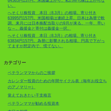
64565円157円。米国爆上がり。私の持ち株は上がらな
い。
へそくり株投資 本日（8.3月）の相場。寄り付き
63995円157円。米国相場は連続上昇。日本は為替で軟
調。来月には日本株配当取りの9月が来る。一年、早い
な～。義援金と寄付は義援金一択。
へそくり株投資 本日（8.3月）の相場。寄り付き
63834円157円。為替に影響される相場。円高で下がっ
てますが想定内で、慌てない。
カテゴリー
ベテランママからのご挨拶
カレンダー投資のための年間サイクル表（毎年お役立ち
のアノマリー）
覚えておきたい干支格言
ベテランママが勧める投資本