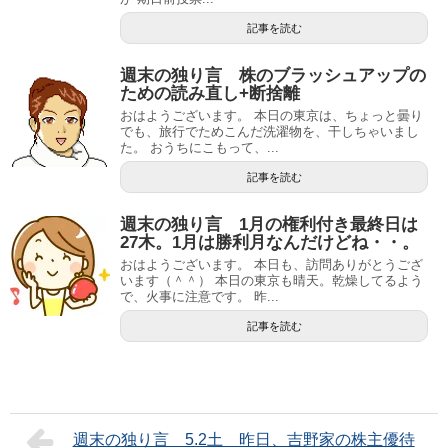
記事を読む
週末の独り言 株のブラッシュアップの
ための読み直し+断捨離
おはようございます。 本日の東京は、ちょっと曇り
でも、旅行でためこんだ洗濯物を、干しちゃいまし
た。 おうちにこもって、...
記事を読む
週末の独り言 1月の権利付き最終日は
27木。1月は勝利月なんだけどね・・。
おはようございます。 本日も、訪問ありがとうござ
います（＾＾） 本日の東京も晴天。乾燥してるよう
で、火事に注意です。 昨...
記事を読む
週末の独り言 5.2土 昨日、吉野家の株主優待