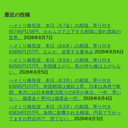
最近の投稿
へそくり株投資 本日（8.7金）の相場。寄り付き
65746円158円。ホルムズで上下する相場に疲れ気味の
世界。
2026年8月7日
へそくり株投資 本日（8.6木）の相場。寄り付き
65896円157円。なんか、放置する夏休み
2026年8月6日
へそくり株投資 本日（8.5水）の相場。寄り付き
64565円157円。米国爆上がり。私の持ち株は上がらな
い。
2026年8月5日
へそくり株投資 本日（8.3月）の相場。寄り付き
63995円157円。米国相場は連続上昇。日本は為替で軟
調。来月には日本株配当取りの9月が来る。一年、早い
な～。義援金と寄付は義援金一択。
2026年8月4日
へそくり株投資 本日（8.3月）の相場。寄り付き
63834円157円。為替に影響される相場。円高で下がっ
てますが想定内で、慌てない。
2026年8月3日