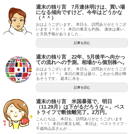
週末の独り言 7月連休明けは、買い場
になる傾向ですけど、今年はどうかな
（＾＾）
おはようございます。 本日も、訪問ありがとうござ
います（＾０＾） 本日の東京も灼熱。 連休は暑い、
と天気予報がありました...
記事を読む
週末の独り言 22年、5月後半へ向かっ
ての流れへの予測。相場から個別株へ。
おはようございます。 本日も、訪問ありがとうござ
います（＾＾） 本日の東京は曇り。これから雨が降
るそうです。 庭木に水を...
記事を読む
週末の独り言 米国暴落で、明日
（11.29月）は下がるだろうな～。ベス
トライフで断捨離完了。2万円。
こんにちは。 本日も、訪問ありがとうございます
（＾＾） 本日の東京も晴。 本日は、ベストライフ・
千歳烏山店さんが ...