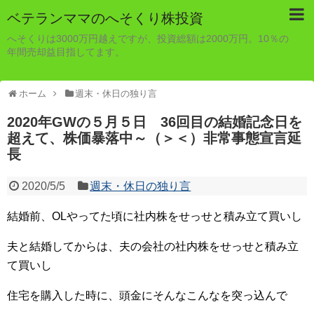
ベテランママのへそくり株投資
へそくりは3000万円越えですが、投資総額は2000万円。10％の
年間売却益目指してます。
ホーム
週末・休日の独り言
2020年GWの５月５日 36回目の結婚記念日を
超えて、株価暴落中～（＞＜）非常事態宣言延
長
2020/5/5
週末・休日の独り言
結婚前、OLやってた頃に社内株をせっせと積み立て買いし
夫と結婚してからは、夫の会社の社内株をせっせと積み立
て買いし
住宅を購入した時に、頭金にそんなこんなを突っ込んで