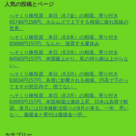
人気の投稿とページ
へそくり株投資 本日（8.7金）の相場。寄り付き
65746円158円。ホルムズで上下する相場に疲れ気味の
世界。
へそくり株投資 本日（8.6木）の相場。寄り付き
65896円157円。なんか、放置する夏休み
へそくり株投資 本日（8.5水）の相場。寄り付き
64565円157円。米国爆上がり。私の持ち株は上がらな
い。
へそくり株投資 本日（8.3月）の相場。寄り付き
63834円157円。為替に影響される相場。円高で下がっ
てますが想定内で、慌てない。
へそくり株投資 本日（8.3月）の相場。寄り付き
63995円157円。米国相場は連続上昇。日本は為替で軟
調。来月には日本株配当取りの9月が来る。一年、早い
な～。義援金と寄付は義援金一択。
カテゴリー