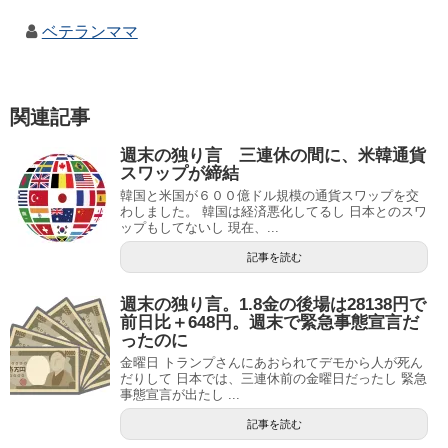
ベテランママ
関連記事
週末の独り言 三連休の間に、米韓通貨
スワップが締結
韓国と米国が６００億ドル規模の通貨スワップを交
わしました。 韓国は経済悪化してるし 日本とのスワ
ップもしてないし 現在、...
記事を読む
週末の独り言。1.8金の後場は28138円で
前日比＋648円。週末で緊急事態宣言だ
ったのに
金曜日 トランプさんにあおられてデモから人が死ん
だりして 日本では、三連休前の金曜日だったし 緊急
事態宣言が出たし ...
記事を読む