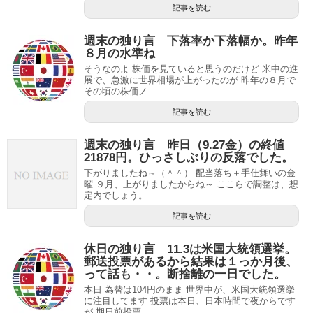
記事を読む
週末の独り言 下落率か下落幅か。昨年
８月の水準ね
そうなのよ 株価を見ていると思うのだけど 米中の進
展で、急激に世界相場が上がったのが 昨年の８月で
その頃の株価ノ...
記事を読む
週末の独り言 昨日（9.27金）の終値
21878円。ひっさしぶりの反落でした。
下がりましたね～（＾＾） 配当落ち＋手仕舞いの金
曜 ９月、上がりましたからね～ ここらで調整は、想
定内でしょう。 ...
記事を読む
休日の独り言 11.3は米国大統領選挙。
郵送投票があるから結果は１っか月後、
って話も・・。断捨離の一日でした。
本日 為替は104円のまま 世界中が、米国大統領選挙
に注目してます 投票は本日、日本時間で夜からです
が 期日前投票...