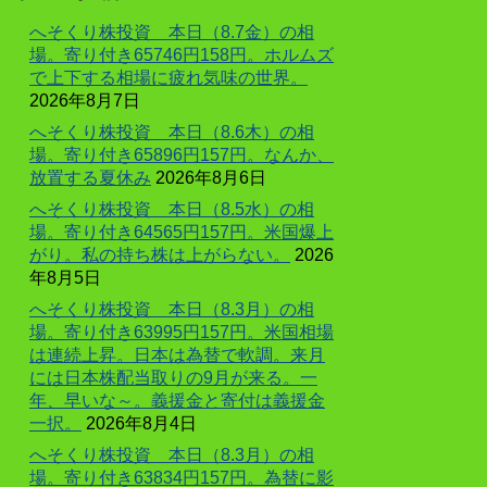
へそくり株投資 本日（8.7金）の相
場。寄り付き65746円158円。ホルムズ
で上下する相場に疲れ気味の世界。
2026年8月7日
へそくり株投資 本日（8.6木）の相
場。寄り付き65896円157円。なんか、
放置する夏休み
2026年8月6日
へそくり株投資 本日（8.5水）の相
場。寄り付き64565円157円。米国爆上
がり。私の持ち株は上がらない。
2026
年8月5日
へそくり株投資 本日（8.3月）の相
場。寄り付き63995円157円。米国相場
は連続上昇。日本は為替で軟調。来月
には日本株配当取りの9月が来る。一
年、早いな～。義援金と寄付は義援金
一択。
2026年8月4日
へそくり株投資 本日（8.3月）の相
場。寄り付き63834円157円。為替に影