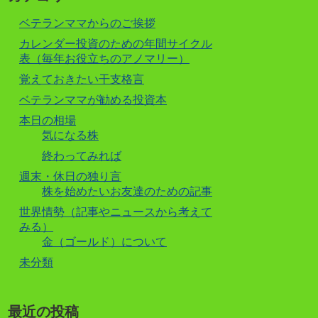
ベテランママからのご挨拶
カレンダー投資のための年間サイクル
表（毎年お役立ちのアノマリー）
覚えておきたい干支格言
ベテランママが勧める投資本
本日の相場
気になる株
終わってみれば
週末・休日の独り言
株を始めたいお友達のための記事
世界情勢（記事やニュースから考えて
みる）
金（ゴールド）について
未分類
最近の投稿