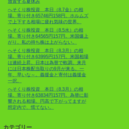
放置する夏休み
へそくり株投資 本日（8.7金）の相
場。寄り付き65746円158円。ホルムズ
で上下する相場に疲れ気味の世界。
へそくり株投資 本日（8.5水）の相
場。寄り付き64565円157円。米国爆上
がり。私の持ち株は上がらない。
へそくり株投資 本日（8.3月）の相
場。寄り付き63995円157円。米国相場
は連続上昇。日本は為替で軟調。来月
には日本株配当取りの9月が来る。一
年、早いな～。義援金と寄付は義援金
一択。
へそくり株投資 本日（8.3月）の相
場。寄り付き63834円157円。為替に影
響される相場。円高で下がってますが
想定内で、慌てない。
カテゴリー