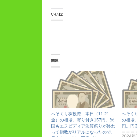
いいね:
関連
へそくり株投資 本日（11.21
へそく
金）の相場。寄り付き157円。米
の相場。
国もエヌビディア決算祭りが終わ
円。円
って指数がリアルになったので、
2024年