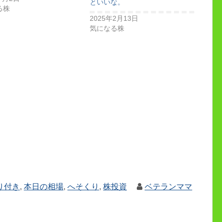
といいな。
る株
2025年2月13日
気になる株
り付き
,
本日の相場
,
へそくり
,
株投資
ベテランママ