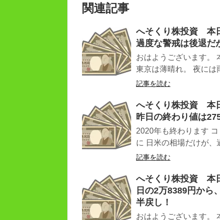
関連記事
へそくり株投資 本日（
過度な警戒は後退だ
おはようございます。 
東京は薄晴れ。 夜には雨
記事を読む
へそくり株投資 本日（
昨日の終わり値は27
2020年も終わります
に 日米の相場だけが、過
記事を読む
へそくり株投資 本日（
日の2万8389円から
半戻し！
おはようございます。 