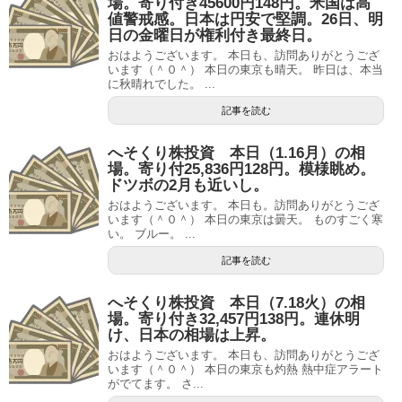
場。寄り付き45600円148円。米国は高
値警戒感。日本は円安で堅調。26日、明
日の金曜日が権利付き最終日。
おはようございます。 本日も、訪問ありがとうござ
います（＾０＾） 本日の東京も晴天。 昨日は、本当
に秋晴れでした。 ...
記事を読む
へそくり株投資 本日（1.16月）の相
場。寄り付25,836円128円。模様眺め。
ドツボの2月も近いし。
おはようございます。 本日も。訪問ありがとうござ
います（＾０＾） 本日の東京は曇天。 ものすごく寒
い。 ブルー。 ...
記事を読む
へそくり株投資 本日（7.18火）の相
場。寄り付き32,457円138円。連休明
け、日本の相場は上昇。
おはようございます。 本日も、訪問ありがとうござ
います（＾０＾） 本日の東京も灼熱 熱中症アラート
がでてます。 さ...