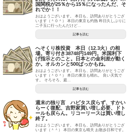
国関税が25％から15％になったんだ、そ
れでか！！
おはようございます。 本日も、訪問ありがとうござ
います（＾０＾） 本日の東京も灼熱 昨日久しぶりに
二子玉に行ったんだけど...
記事を読む
へそくり株投資 本日（12.3火）の相
場。寄り付き38748円149円。米国利下
げ指示とのこと。日本との金利差が動く
か。オルカンと500ばっかもね。
おはようございます。 本日も、訪問ありがとうござ
います（＾０＾） 本日の東京も晴れ。 良い天気で
す。 そろそろ、庭...
記事を読む
週末の独り言 ハピタス戻らず、すかい
らーく復配、吉野家買い増し必要、ドト
ールも戻らん。リコーリースは買い増し
終了。
おはようございます。 本日も、訪問ありがとうござ
います（＾＾） 本日の東京も晴天 お散歩日和です。