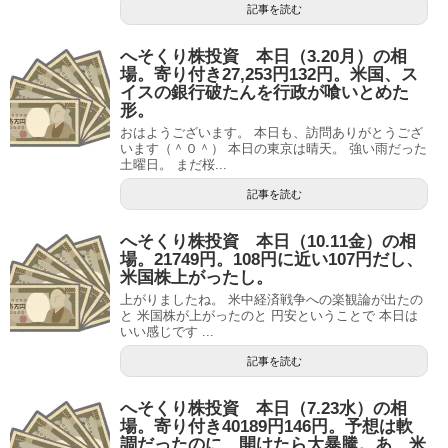
記事を読む
へそくり株投資 本日（3.20月）の相
場。寄り付き27,253円132円。米国、ス
イスの銀行破たんを行政が喰いとめた
形。
おはようございます。 本日も、訪問ありがとうござ
います（＾０＾） 本日の東京は晴天。 強い雨だった
土曜日。 まだ桜...
記事を読む
へそくり株投資 本日（10.11金）の相
場。21749円。108円に近い107円だし、
米国株上がったし。
上がりましたね。 米中経済戦争への楽観論が出たの
と 米国株が上がったのと 円安ということで 本日は
いい感じです ...
記事を読む
へそくり株投資 本日（7.23水）の相
場。寄り付き40189円146円。予想は軟
調だったのに、開けたら大暴騰。あ、米