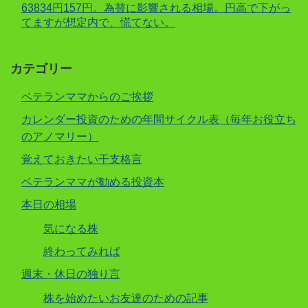
63834円157円。為替に影響される相場。円高で下がっ
てますが想定内で、慌てない。
カテゴリー
ベテランママからのご挨拶
カレンダー投資のための年間サイクル表（毎年お役立ち
のアノマリー）
覚えておきたい干支格言
ベテランママが勧める投資本
本日の相場
気になる株
終わってみれば
週末・休日の独り言
株を始めたいお友達のための記事