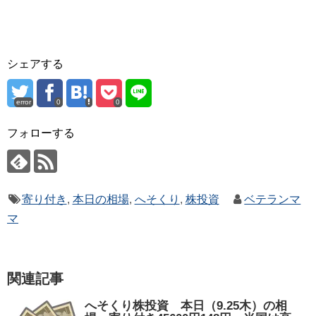
シェアする
error
0
0
フォローする
寄り付き
,
本日の相場
,
へそくり
,
株投資
ベテランマ
マ
関連記事
へそくり株投資 本日（9.25木）の相