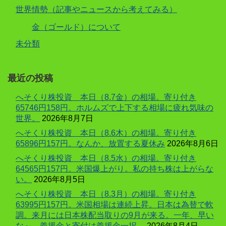
世界情勢（記事やニュースから考えてみる）
金（ゴールド）について
未分類
最近の投稿
へそくり株投資 本日（8.7金）の相場。寄り付き
65746円158円。ホルムズで上下する相場に疲れ気味の
世界。
2026年8月7日
へそくり株投資 本日（8.6木）の相場。寄り付き
65896円157円。なんか、放置する夏休み
2026年8月6日
へそくり株投資 本日（8.5水）の相場。寄り付き
64565円157円。米国爆上がり。私の持ち株は上がらな
い。
2026年8月5日
へそくり株投資 本日（8.3月）の相場。寄り付き
63995円157円。米国相場は連続上昇。日本は為替で軟
調。来月には日本株配当取りの9月が来る。一年、早い
な～。義援金と寄付は義援金一択。
2026年8月4日