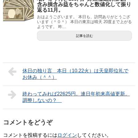
含み損含み益をちゃんと数値化して振り
返る11月。
おはようございます。 本日も、訪問ありがとうござ
います（＾０＾） 本日の東京は晴天 20度まで上がる
ようです。 昨...
記事を読む
休日の独り言 本日（10.22火）は天皇即位礼で
お休み（＾＾）
終わってみれば22625円。連日年初来高値更新。
調整しないの？
コメントをどうぞ
コメントを投稿するには
ログイン
してください。