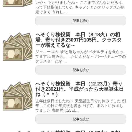
いや～ 下がりましたね～ ここまで戻んないだろう、
って下値指値していた キャノンとかオリックスが約
定できて うれし...
記事を読む
へそくり株投資 本日（8.18火）の相
場。寄り付き23097円105円。クラスタ
ーが増えてるな～
ジャニーズの山Pと亀ちゃんが ペナルティを食らっ
てますね 飲み会、したいんだな～ バーベキューでの
クラスターとか ...
記事を読む
へそくり株投資 本日（12.23月）寄り
付き23921円。平成だったら天皇誕生日
ね（＾＾）
去年は祭日でしたね～ 天皇誕生日でお休みでした 例
年、この日に年賀状を書き上げて、ポストに投函し
てました 郵便局は25日...
記事を読む