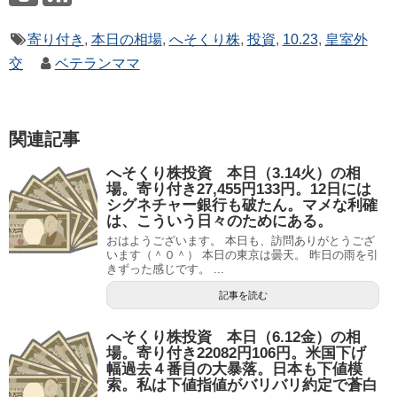
寄り付き
,
本日の相場
,
へそくり株
,
投資
,
10.23
,
皇室外
交
ベテランママ
関連記事
へそくり株投資 本日（3.14火）の相
場。寄り付き27,455円133円。12日には
シグネチャー銀行も破たん。マメな利確
は、こういう日々のためにある。
おはようございます。 本日も、訪問ありがとうござ
います（＾０＾） 本日の東京は曇天。 昨日の雨を引
きずった感じです。 ...
記事を読む
へそくり株投資 本日（6.12金）の相
場。寄り付き22082円106円。米国下げ
幅過去４番目の大暴落。日本も下値模
索。私は下値指値がバリバリ約定で蒼白