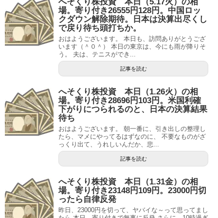
へそくり株投資 本日（5.17火）の相
場。寄り付き26555円128円。中国ロッ
クダウン解除期待。日本は決算出尽くし
で戻り待ち頭打ちか。
おはようございます。 本日も、訪問ありがとうござ
います（＾０＾） 本日の東京は、今にも雨が降りそ
う。 夫は、テニスができ...
記事を読む
へそくり株投資 本日（1.26火）の相
場。寄り付き28696円103円。米国利確
下がりにつられるのと、日本の決算結果
待ち
おはようございます。 朝一番に、引き出しの整理し
たら、マメにやってるはずなのに、 不要なものがざ
っくり出て、うれしいんだか、悲...
記事を読む
へそくり株投資 本日（1.31金）の相
場。寄り付き23148円109円。23000円切
ったら自律反発
昨日、23000円を切って、ヤバイな～って思ってまし
たら 本日、寄り付きで無事に反発 さらに、10時過ぎ