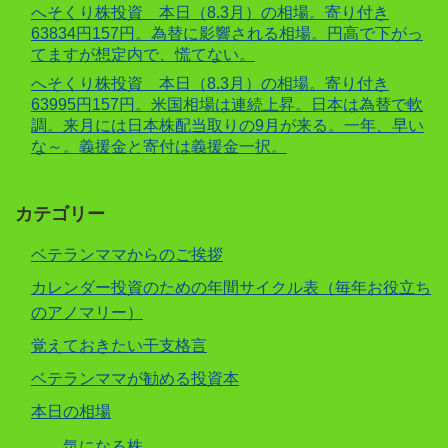
へそくり株投資 本日（8.3月）の相場。寄り付き
63834円157円。為替に影響される相場。円高で下がっ
てますが想定内で、慌てない。
へそくり株投資 本日（8.3月）の相場。寄り付き
63995円157円。米国相場は連続上昇。日本は為替で軟
調。来月には日本株配当取りの9月が来る。一年、早い
な～。義援金と寄付は義援金一択。
カテゴリー
ベテランママからのご挨拶
カレンダー投資のための年間サイクル表（毎年お役立ち
のアノマリー）
覚えておきたい干支格言
ベテランママが勧める投資本
本日の相場
気になる株