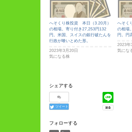
へそくり株投資 本日（3.20月）
へそくり
の相場。寄り付き27,253円132
の相場。
円。米国、スイスの銀行破たんを
円。円
行政が喰いとめた形。
2023年
2023年3月20日
気にな
気になる株
シェアする
ツイート
フォローする