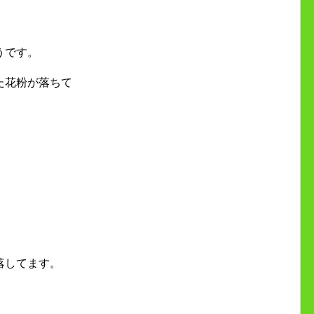
うです。
た花粉が落ちて
落してます。