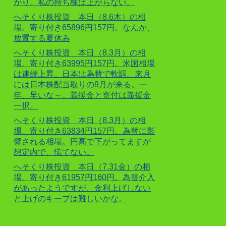
がり。私の持ち株は上がらない。
へそくり株投資 本日（8.6木）の相
場。寄り付き65896円157円。なんか、
放置する夏休み
へそくり株投資 本日（8.3月）の相
場。寄り付き63995円157円。米国相場
は連続上昇。日本は為替で軟調。来月
には日本株配当取りの9月が来る。一
年、早いな～。義援金と寄付は義援金
一択。
へそくり株投資 本日（8.3月）の相
場。寄り付き63834円157円。為替に影
響される相場。円高で下がってますが
想定内で、慌てない。
へそくり株投資 本日（7.31金）の相
場。寄り付き61957円160円。為替介入
があったようですが、金利上げしない
と上げのキープは難しいかな。