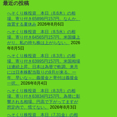
最近の投稿
へそくり株投資 本日（8.6木）の相
場。寄り付き65896円157円。なんか、
放置する夏休み
2026年8月6日
へそくり株投資 本日（8.5水）の相
場。寄り付き64565円157円。米国爆上
がり。私の持ち株は上がらない。
2026
年8月5日
へそくり株投資 本日（8.3月）の相
場。寄り付き63995円157円。米国相場
は連続上昇。日本は為替で軟調。来月
には日本株配当取りの9月が来る。一
年、早いな～。義援金と寄付は義援金
一択。
2026年8月4日
へそくり株投資 本日（8.3月）の相
場。寄り付き63834円157円。為替に影
響される相場。円高で下がってますが
想定内で、慌てない。
2026年8月3日
へそくり株投資 本日（7.31金）の相