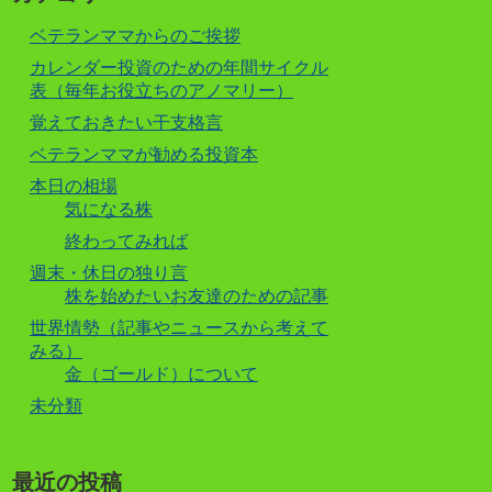
ベテランママからのご挨拶
カレンダー投資のための年間サイクル
表（毎年お役立ちのアノマリー）
覚えておきたい干支格言
ベテランママが勧める投資本
本日の相場
気になる株
終わってみれば
週末・休日の独り言
株を始めたいお友達のための記事
世界情勢（記事やニュースから考えて
みる）
金（ゴールド）について
未分類
最近の投稿