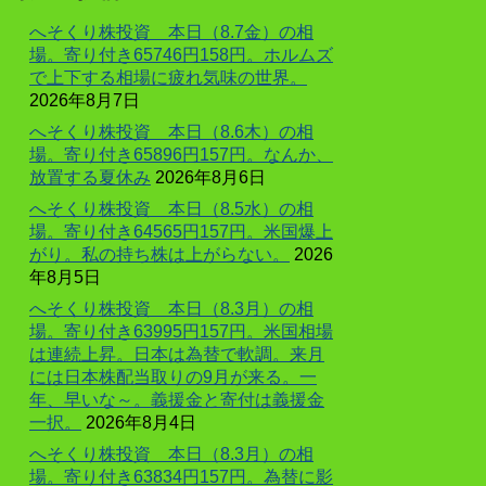
へそくり株投資 本日（8.7金）の相
場。寄り付き65746円158円。ホルムズ
で上下する相場に疲れ気味の世界。
2026年8月7日
へそくり株投資 本日（8.6木）の相
場。寄り付き65896円157円。なんか、
放置する夏休み
2026年8月6日
へそくり株投資 本日（8.5水）の相
場。寄り付き64565円157円。米国爆上
がり。私の持ち株は上がらない。
2026
年8月5日
へそくり株投資 本日（8.3月）の相
場。寄り付き63995円157円。米国相場
は連続上昇。日本は為替で軟調。来月
には日本株配当取りの9月が来る。一
年、早いな～。義援金と寄付は義援金
一択。
2026年8月4日
へそくり株投資 本日（8.3月）の相
場。寄り付き63834円157円。為替に影