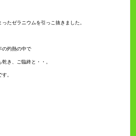
まったゼラニウムを引っこ抜きました。
年の灼熱の中で
も乾き、ご臨終と・・。
です。
。