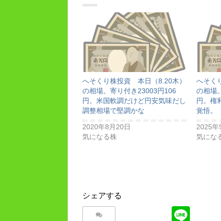
へそくり株投資 本日（8.20木）
へそくり
の相場。寄り付き23003円106
の相場。
円。米国軟調だけど円安気味だし
円。権
調整相場で堅調かな
覚悟。
2020年8月20日
2025年
気になる株
気にな
シェアする