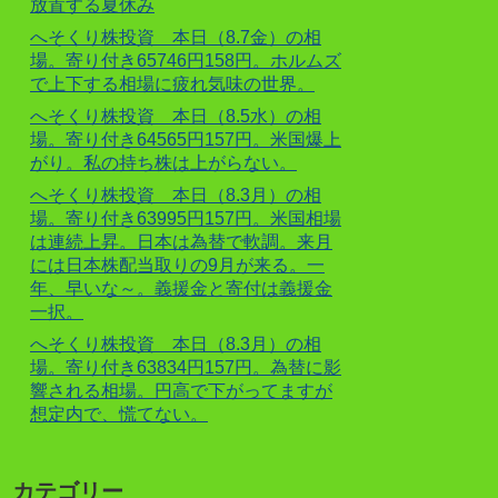
放置する夏休み
へそくり株投資 本日（8.7金）の相
場。寄り付き65746円158円。ホルムズ
で上下する相場に疲れ気味の世界。
へそくり株投資 本日（8.5水）の相
場。寄り付き64565円157円。米国爆上
がり。私の持ち株は上がらない。
へそくり株投資 本日（8.3月）の相
場。寄り付き63995円157円。米国相場
は連続上昇。日本は為替で軟調。来月
には日本株配当取りの9月が来る。一
年、早いな～。義援金と寄付は義援金
一択。
へそくり株投資 本日（8.3月）の相
場。寄り付き63834円157円。為替に影
響される相場。円高で下がってますが
想定内で、慌てない。
カテゴリー