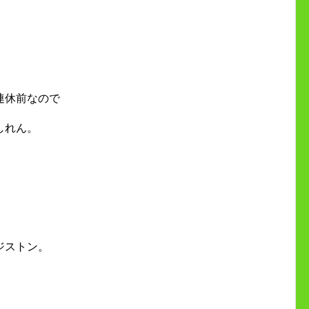
連休前なので
しれん。
ジストン。