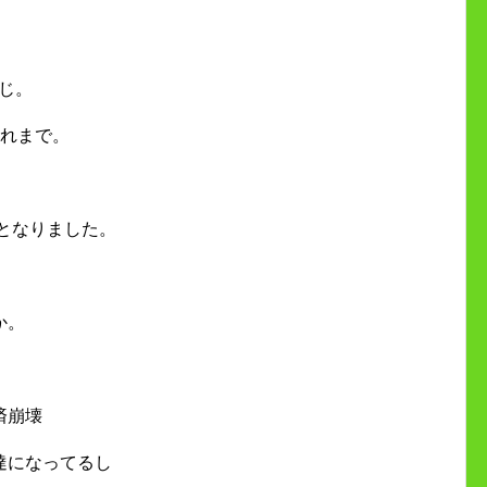
同じ。
これまで。
益となりました。
か。
済崩壊
達になってるし