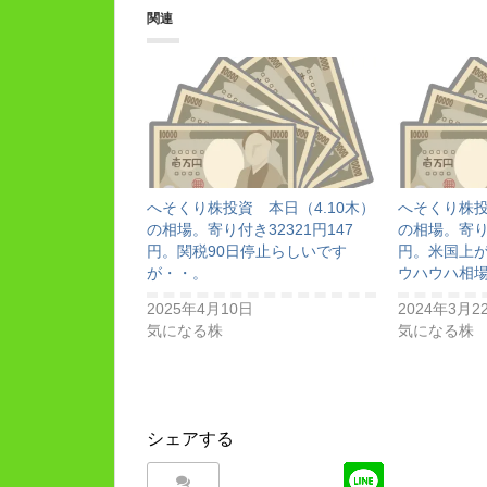
関連
へそくり株投資 本日（4.10木）
へそくり株投
の相場。寄り付き32321円147
の相場。寄り付
円。関税90日停止らしいです
円。米国上
が・・。
ウハウハ相
2025年4月10日
2024年3月2
気になる株
気になる株
シェアする