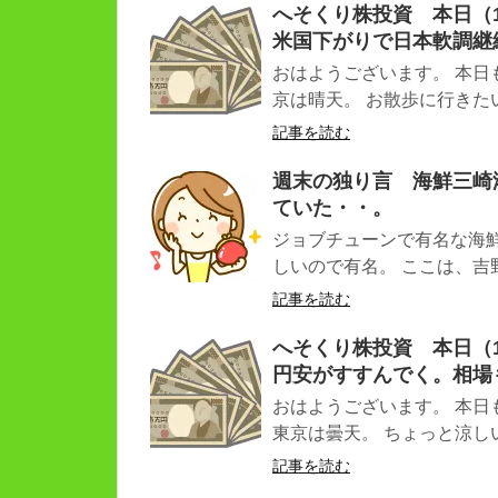
へそくり株投資 本日（11
米国下がりで日本軟調継
おはようございます。 本日
京は晴天。 お散歩に行きたい（
記事を読む
週末の独り言 海鮮三崎
ていた・・。
ジョブチューンで有名な海
しいので有名。 ここは、吉野
記事を読む
へそくり株投資 本日（10
円安がすすんでく。相場
おはようございます。 本日
東京は曇天。 ちょっと涼しいか
記事を読む