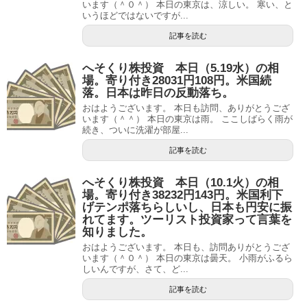
います（＾０＾） 本日の東京は、涼しい。 寒い、と
いうほどではないですが...
記事を読む
へそくり株投資 本日（5.19水）の相
場。寄り付き28031円108円。米国続
落。日本は昨日の反動落ち。
おはようございます。 本日も訪問、ありがとうござ
います（＾＾） 本日の東京は雨。 ここしばらく雨が
続き、ついに洗濯が部屋...
記事を読む
へそくり株投資 本日（10.1火）の相
場。寄り付き38232円143円。米国利下
げテンポ落ちらしいし、日本も円安に振
れてます。ツーリスト投資家って言葉を
知りました。
おはようございます。 本日も、訪問ありがとうござ
います（＾０＾） 本日の東京は曇天。 小雨がふるら
しいんですが、さて、ど...
記事を読む