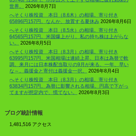
世界。
2026年8月7日
へそくり株投資 本日（8.6木）の相場。寄り付き
65896円157円。なんか、放置する夏休み
2026年8月6日
へそくり株投資 本日（8.5水）の相場。寄り付き
64565円157円。米国爆上がり。私の持ち株は上がらな
い。
2026年8月5日
へそくり株投資 本日（8.3月）の相場。寄り付き
63995円157円。米国相場は連続上昇。日本は為替で軟
調。来月には日本株配当取りの9月が来る。一年、早い
な～。義援金と寄付は義援金一択。
2026年8月4日
へそくり株投資 本日（8.3月）の相場。寄り付き
63834円157円。為替に影響される相場。円高で下がっ
てますが想定内で、慌てない。
2026年8月3日
ブログ統計情報
1,481,516 アクセス