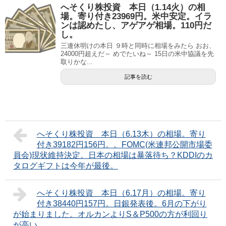
へそくり株投資 本日（1.14火）の相
場。寄り付き23969円。米中安定。イラ
ンは認めたし、アゲアゲ相場。110円だ
し。
三連休明けの本日 ９時と同時に相場をみたら おお、
24000円超えだ～ めでたいね～ 15日の米中協議を先
取りかな...
記事を読む
へそくり株投資 本日（6.13木）の相場。寄り
付き39182円156円。。FOMC(米連邦公開市場委
員会)現状維持決定。日本の相場は暴落待ち？KDDIのカ
タログギフトは今年が最後。
へそくり株投資 本日（6.17月）の相場。寄り
付き38440円157円。日銀発表後。6月の下がり
が始まりました。オルカンよりS＆P500の方が利回り
が高い。