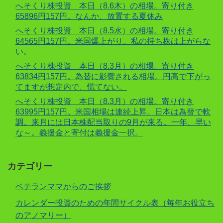
へそくり株投資 本日（8.6木）の相場。寄り付き
65896円157円。なんか、放置する夏休み
へそくり株投資 本日（8.5水）の相場。寄り付き
64565円157円。米国爆上がり。私の持ち株は上がらな
い。
へそくり株投資 本日（8.3月）の相場。寄り付き
63834円157円。為替に影響される相場。円高で下がっ
てますが想定内で、慌てない。
へそくり株投資 本日（8.3月）の相場。寄り付き
63995円157円。米国相場は連続上昇。日本は為替で軟
調。来月には日本株配当取りの9月が来る。一年、早い
な～。義援金と寄付は義援金一択。
カテゴリー
ベテランママからのご挨拶
カレンダー投資のための年間サイクル表（毎年お役立ち
のアノマリー）