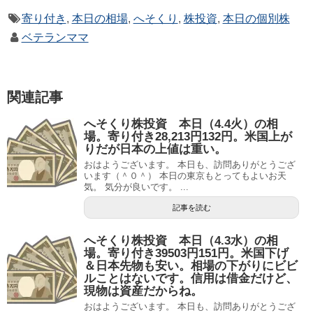
寄り付き
,
本日の相場
,
へそくり
,
株投資
,
本日の個別株
ベテランママ
関連記事
へそくり株投資 本日（4.4火）の相
場。寄り付き28,213円132円。米国上が
りだが日本の上値は重い。
おはようございます。 本日も、訪問ありがとうござ
います（＾０＾） 本日の東京もとってもよいお天
気。 気分が良いです。 ...
記事を読む
へそくり株投資 本日（4.3水）の相
場。寄り付き39503円151円。米国下げ
＆日本先物も安い。相場の下がりにビビ
ルことはないです。信用は借金だけど、
現物は資産だからね。
おはようございます。 本日も、訪問ありがとうござ