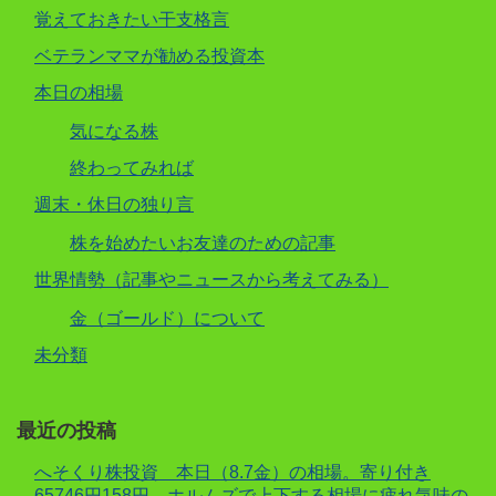
覚えておきたい干支格言
ベテランママが勧める投資本
本日の相場
気になる株
終わってみれば
週末・休日の独り言
株を始めたいお友達のための記事
世界情勢（記事やニュースから考えてみる）
金（ゴールド）について
未分類
最近の投稿
へそくり株投資 本日（8.7金）の相場。寄り付き
65746円158円。ホルムズで上下する相場に疲れ気味の