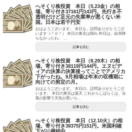
へそくり株投資 本日（5.23金）の相
場。寄り付き37161円143円。先行き不
透明だけど足元の失業率が悪くない米
国。日本は若干円安
おはようございます。 本日も、訪問ありがとうござ
います（＾０＾） 本日の東京は晴れ 昨日は、結局降
らなかったわ。 ...
記事を読む
へそくり株投資 本日（8.29木）の相
場。寄り付き38119円144円。エヌビデ
ィアの決算の決算後ってことでアメリカ
下がったね。9月相場は年末の収穫期に
向けての剪定の月。
おはようございます。 本日の、訪問ありがとうござ
います。 本日の東京は曇天 これからしばらくは、台
風の影響で天気が悪いら...
記事を読む
へそくり株投資 本日（12.10火）の相
場。寄り付き39375円151円。米国利確
下がり継続中。