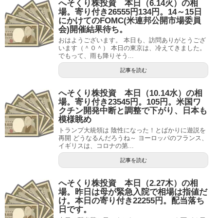
へそくり株投資 本日（6.14火）の相
場。寄り付き26555円134円。14～15日
にかけてのFOMC(米連邦公開市場委員
会)開催結果待ち。
おはようございます。 本日も、訪問ありがとうござ
います（＾０＾） 本日の東京は、冷えてきました。
でもって、雨も降りそう...
記事を読む
へそくり株投資 本日（10.14水）の相
場。寄り付き23545円。105円。米国ワ
クチン開発中断と調整で下がり、日本も
模様眺め
トランプ大統領は 陰性になった！とばかりに遊説を
再開 どうなるんだろうね～ ヨーロッパのフランス、
イギリスは、コロナの第...
記事を読む
へそくり株投資 本日（2.27木）の相
場。昨日は母が緊急入院で相場は指値だ
け。本日の寄り付き22255円。配当落ち
日です。