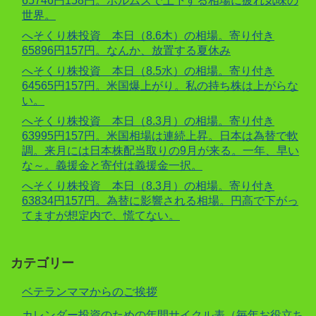
65746円158円。ホルムズで上下する相場に疲れ気味の
世界。
へそくり株投資 本日（8.6木）の相場。寄り付き
65896円157円。なんか、放置する夏休み
へそくり株投資 本日（8.5水）の相場。寄り付き
64565円157円。米国爆上がり。私の持ち株は上がらな
い。
へそくり株投資 本日（8.3月）の相場。寄り付き
63995円157円。米国相場は連続上昇。日本は為替で軟
調。来月には日本株配当取りの9月が来る。一年、早い
な～。義援金と寄付は義援金一択。
へそくり株投資 本日（8.3月）の相場。寄り付き
63834円157円。為替に影響される相場。円高で下がっ
てますが想定内で、慌てない。
カテゴリー
ベテランママからのご挨拶
カレンダー投資のための年間サイクル表（毎年お役立ち