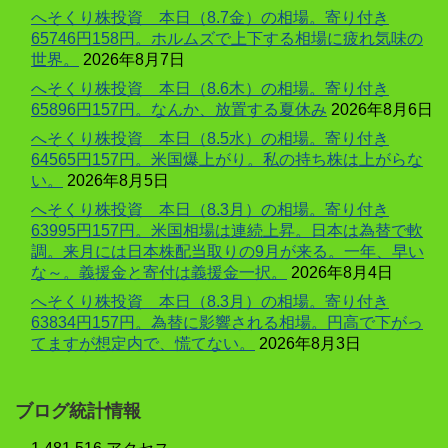
へそくり株投資 本日（8.7金）の相場。寄り付き
65746円158円。ホルムズで上下する相場に疲れ気味の
世界。
2026年8月7日
へそくり株投資 本日（8.6木）の相場。寄り付き
65896円157円。なんか、放置する夏休み
2026年8月6日
へそくり株投資 本日（8.5水）の相場。寄り付き
64565円157円。米国爆上がり。私の持ち株は上がらな
い。
2026年8月5日
へそくり株投資 本日（8.3月）の相場。寄り付き
63995円157円。米国相場は連続上昇。日本は為替で軟
調。来月には日本株配当取りの9月が来る。一年、早い
な～。義援金と寄付は義援金一択。
2026年8月4日
へそくり株投資 本日（8.3月）の相場。寄り付き
63834円157円。為替に影響される相場。円高で下がっ
てますが想定内で、慌てない。
2026年8月3日
ブログ統計情報