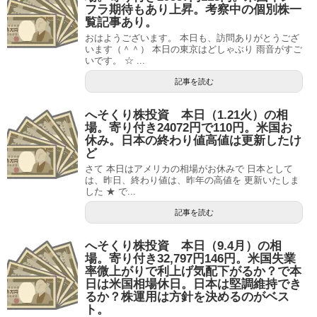
フラ期待もあり上昇。考察中の個別株一
覧記事あり。
おはようございます。 本日も、訪問ありがとうござ
います（＾＾） 本日の東京はどしゃぶり 雨音がすご
いです。 ☆ ...
記事を読む
へそくり株投資 本日（1.21火）の相
場。寄り付き24072円で110円。米国お
休み。日本の終わり値高値は更新したけ
ど
さて 本日はアメリカの相場がお休みで 日本として
は、昨日、終わり値は、昨年の高値を 更新いたしま
した ★ で...
記事を読む
へそくり株投資 本日（9.4月）の相
場。寄り付き32,797円146円。米国失業
率微上がりで利上げ気配下がるか？で本
日は米国相場休日。日本は堅調維持でき
るか？株運用は方針を決めるのがベス
ト。