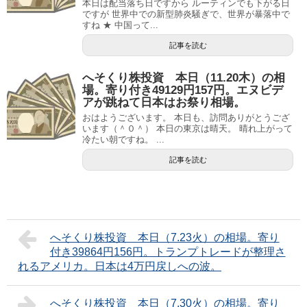
本日は配当落ち日ですから ルーティンでも下がる日
ですが 世界中での新型肺炎騒ぎで、世界が暴落中で
すね ★ 中国って...
記事を読む
へそくり株投資 本日（11.20木）の相
場。寄り付き49129円157円。エヌビデ
アが跳ねて日本はお祭り相場。
おはようございます。 本日も、訪問ありがとうござ
います（＾０＾） 本日の東京は晴天。 晴れ上がって
冷たい朝ですね。 ...
記事を読む
へそくり株投資 本日（7.23火）の相場。寄り
付き39864円156円。トランプトレードが整理さ
れるアメリカ。日本は4万円戻しへの波。
へそくり株投資 本日（7.30火）の相場。寄り