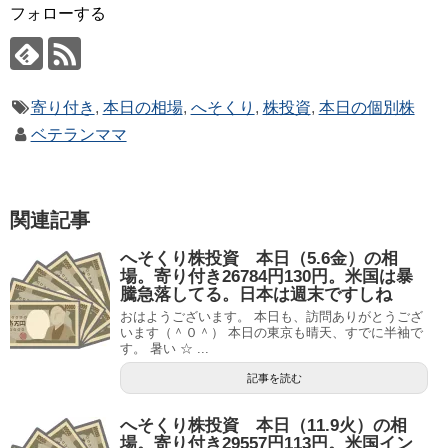
フォローする
寄り付き
,
本日の相場
,
へそくり
,
株投資
,
本日の個別株
ベテランママ
関連記事
へそくり株投資 本日（5.6金）の相
場。寄り付き26784円130円。米国は暴
騰急落してる。日本は週末ですしね
おはようございます。 本日も、訪問ありがとうござ
います（＾０＾） 本日の東京も晴天、すでに半袖で
す。 暑い ☆ ...
記事を読む
へそくり株投資 本日（11.9火）の相
場。寄り付き29557円113円。米国イン