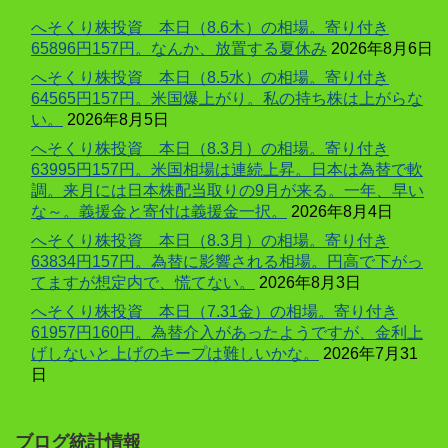
へそくり株投資 本日（8.6木）の相場。寄り付き
65896円157円。なんか、放置する夏休み
2026年8月6日
へそくり株投資 本日（8.5水）の相場。寄り付き
64565円157円。米国爆上がり。私の持ち株は上がらな
い。
2026年8月5日
へそくり株投資 本日（8.3月）の相場。寄り付き
63995円157円。米国相場は連続上昇。日本は為替で軟
調。来月には日本株配当取りの9月が来る。一年、早い
な～。義援金と寄付は義援金一択。
2026年8月4日
へそくり株投資 本日（8.3月）の相場。寄り付き
63834円157円。為替に影響される相場。円高で下がっ
てますが想定内で、慌てない。
2026年8月3日
へそくり株投資 本日（7.31金）の相場。寄り付き
61957円160円。為替介入があったようですが、金利上
げしないと上げのキープは難しいかな。
2026年7月31
日
ブログ統計情報