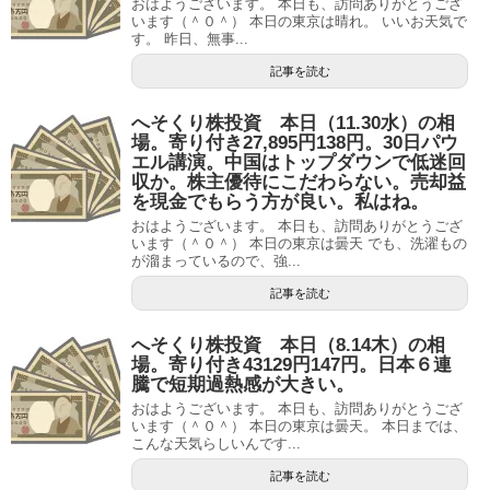
おはようございます。 本日も、訪問ありがとうござ
います（＾０＾） 本日の東京は晴れ。 いいお天気で
す。 昨日、無事...
記事を読む
へそくり株投資 本日（11.30水）の相
場。寄り付き27,895円138円。30日パウ
エル講演。中国はトップダウンで低迷回
収か。株主優待にこだわらない。売却益
を現金でもらう方が良い。私はね。
おはようございます。 本日も、訪問ありがとうござ
います（＾０＾） 本日の東京は曇天 でも、洗濯もの
が溜まっているので、強...
記事を読む
へそくり株投資 本日（8.14木）の相
場。寄り付き43129円147円。日本６連
騰で短期過熱感が大きい。
おはようございます。 本日も、訪問ありがとうござ
います（＾０＾） 本日の東京は曇天。 本日までは、
こんな天気らしいんです...
記事を読む