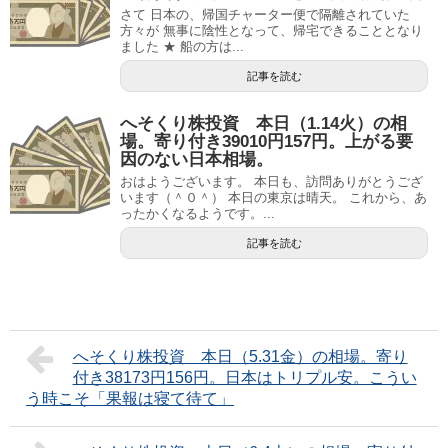
さて 日本の、帰国チャーター便で隔離されていた
方々が 無事に陰性となって、帰宅できることとなり
ました ★ 船の方は...
記事を読む
へそくり株投資 本日（1.14火）の相
場。寄り付き39010円157円。上がる要
因のない日本相場。
おはようございます。 本日も、訪問ありがとうござ
います（＾０＾） 本日の東京は晴天。 これから、あ
ったかくなるようです。...
記事を読む
へそくり株投資 本日（5.31金）の相場。寄り
付き38173円156円。日本はトリプル安。こうい
う時こそ「果報は寝て待て」