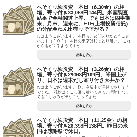
へそくり株投資 本日（6.30金）の相
場。寄り付き33,068円144円。米国調査
結果で金融関連上昇。でも日本は四半期
末、月末、週末に、ETF(上場投資信託)
の分配金ねん出売りで下がる？
おはようございます。 本日も、訪問ありがとうござ
います（＾０＾） 本日の東京はじっとり暑い。 これ
から雨がくるようですが...
記事を読む
へそくり株投資 本日（3.26金）の相
場。寄り付き29068円109円。米国上が
り、日本は週末だし寄り付き天井か？
おはようございます。 桜、今週末が満開で散りそう
ですね。 花粉はすこし落ち着いてきて、掃除しなく
てもくしゃみが出なくなってきた...
記事を読む
へそくり株投資 本日（11.25金）の相
場。寄り付き28,398円138円。昨日の米
国は感謝祭で休日。