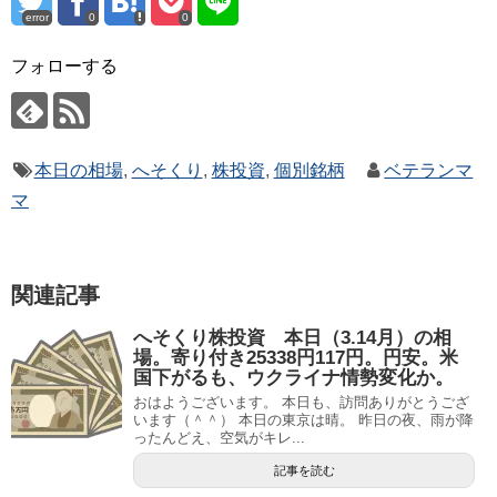
error
0
0
フォローする
本日の相場
,
へそくり
,
株投資
,
個別銘柄
ベテランマ
マ
関連記事
へそくり株投資 本日（3.14月）の相
場。寄り付き25338円117円。円安。米
国下がるも、ウクライナ情勢変化か。
おはようございます。 本日も、訪問ありがとうござ
います（＾＾） 本日の東京は晴。 昨日の夜、雨が降
ったんどえ、空気がキレ...
記事を読む