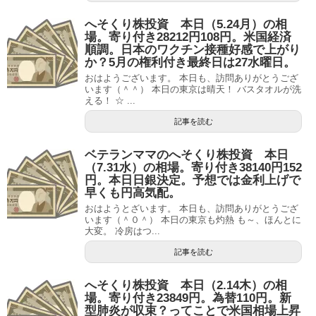
へそくり株投資 本日（5.24月）の相
場。寄り付き28212円108円。米国経済
順調。日本のワクチン接種好感で上がり
か？5月の権利付き最終日は27水曜日。
おはようございます。 本日も、訪問ありがとうござ
います（＾＾） 本日の東京は晴天！ バスタオルが洗
える！ ☆ ...
記事を読む
ベテランママのへそくり株投資 本日
（7.31水）の相場。寄り付き38140円152
円。本日日銀決定。予想では金利上げで
早くも円高気配。
おはようとざいます。 本日も、訪問ありがとうござ
います（＾０＾） 本日の東京も灼熱 も～、ほんとに
大変。 冷房はつ...
記事を読む
へそくり株投資 本日（2.14木）の相
場。寄り付き23849円。為替110円。新
型肺炎が収束？ってことで米国相場上昇