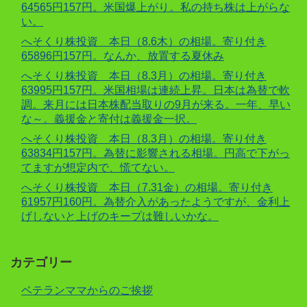
64565円157円。米国爆上がり。私の持ち株は上がらな
い。
へそくり株投資 本日（8.6木）の相場。寄り付き
65896円157円。なんか、放置する夏休み
へそくり株投資 本日（8.3月）の相場。寄り付き
63995円157円。米国相場は連続上昇。日本は為替で軟
調。来月には日本株配当取りの9月が来る。一年、早い
な～。義援金と寄付は義援金一択。
へそくり株投資 本日（8.3月）の相場。寄り付き
63834円157円。為替に影響される相場。円高で下がっ
てますが想定内で、慌てない。
へそくり株投資 本日（7.31金）の相場。寄り付き
61957円160円。為替介入があったようですが、金利上
げしないと上げのキープは難しいかな。
カテゴリー
ベテランママからのご挨拶