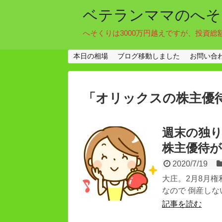
ベテランママのへそ
へそくりは3000万円越えですが、投資総
本日の相場
ブログ移動しました
お問い合
「
オリックスの株主優
週末の独
株主優待
2020/7/19
大庄。2月8月
なので 倒産しな
記事を読む