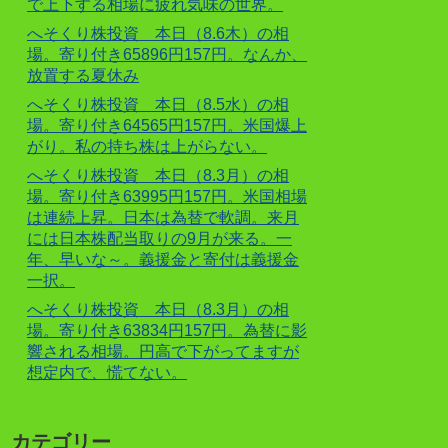
で上下する相場に疲れ気味の世界。
へそくり株投資 本日（8.6木）の相
場。寄り付き65896円157円。なんか、
放置する夏休み
へそくり株投資 本日（8.5水）の相
場。寄り付き64565円157円。米国爆上
がり。私の持ち株は上がらない。
へそくり株投資 本日（8.3月）の相
場。寄り付き63995円157円。米国相場
は連続上昇。日本は為替で軟調。来月
には日本株配当取りの9月が来る。一
年、早いな～。義援金と寄付は義援金
一択。
へそくり株投資 本日（8.3月）の相
場。寄り付き63834円157円。為替に影
響される相場。円高で下がってますが
想定内で、慌てない。
カテゴリー