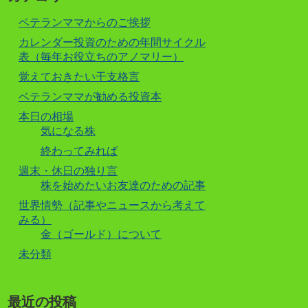
ベテランママからのご挨拶
カレンダー投資のための年間サイクル
表（毎年お役立ちのアノマリー）
覚えておきたい干支格言
ベテランママが勧める投資本
本日の相場
気になる株
終わってみれば
週末・休日の独り言
株を始めたいお友達のための記事
世界情勢（記事やニュースから考えて
みる）
金（ゴールド）について
未分類
最近の投稿