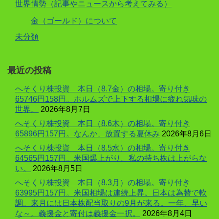
世界情勢（記事やニュースから考えてみる）
金（ゴールド）について
未分類
最近の投稿
へそくり株投資 本日（8.7金）の相場。寄り付き
65746円158円。ホルムズで上下する相場に疲れ気味の
世界。
2026年8月7日
へそくり株投資 本日（8.6木）の相場。寄り付き
65896円157円。なんか、放置する夏休み
2026年8月6日
へそくり株投資 本日（8.5水）の相場。寄り付き
64565円157円。米国爆上がり。私の持ち株は上がらな
い。
2026年8月5日
へそくり株投資 本日（8.3月）の相場。寄り付き
63995円157円。米国相場は連続上昇。日本は為替で軟
調。来月には日本株配当取りの9月が来る。一年、早い
な～。義援金と寄付は義援金一択。
2026年8月4日