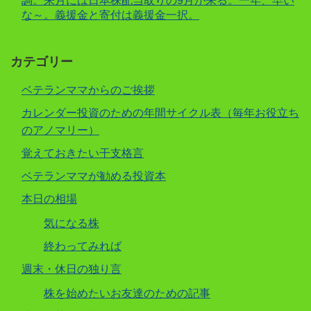
調。来月には日本株配当取りの9月が来る。一年、早い
な～。義援金と寄付は義援金一択。
カテゴリー
ベテランママからのご挨拶
カレンダー投資のための年間サイクル表（毎年お役立ち
のアノマリー）
覚えておきたい干支格言
ベテランママが勧める投資本
本日の相場
気になる株
終わってみれば
週末・休日の独り言
株を始めたいお友達のための記事