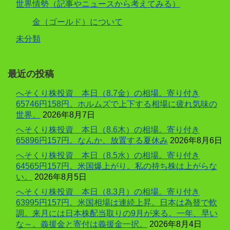
世界情勢（記事やニュースから考えてみる）
金（ゴールド）について
未分類
最近の投稿
へそくり株投資 本日（8.7金）の相場。寄り付き
65746円158円。ホルムズで上下する相場に疲れ気味の
世界。
2026年8月7日
へそくり株投資 本日（8.6木）の相場。寄り付き
65896円157円。なんか、放置する夏休み
2026年8月6日
へそくり株投資 本日（8.5水）の相場。寄り付き
64565円157円。米国爆上がり。私の持ち株は上がらな
い。
2026年8月5日
へそくり株投資 本日（8.3月）の相場。寄り付き
63995円157円。米国相場は連続上昇。日本は為替で軟
調。来月には日本株配当取りの9月が来る。一年、早い
な～。義援金と寄付は義援金一択。
2026年8月4日