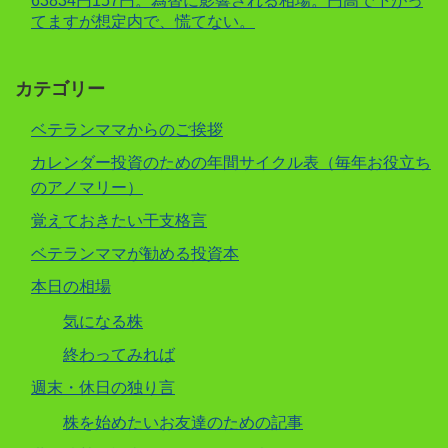
63834円157円。為替に影響される相場。円高で下がっ
てますが想定内で、慌てない。
カテゴリー
ベテランママからのご挨拶
カレンダー投資のための年間サイクル表（毎年お役立ち
のアノマリー）
覚えておきたい干支格言
ベテランママが勧める投資本
本日の相場
気になる株
終わってみれば
週末・休日の独り言
株を始めたいお友達のための記事