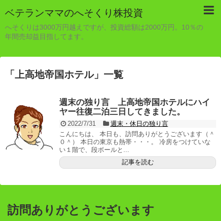
ベテランママのへそくり株投資
へそくりは3000万円越えですが、投資総額は2000万円。10％の
年間売却益目指してます。
「
上高地帝国ホテル
」
一覧
週末の独り言 上高地帝国ホテルにハイ
ヤー往復二泊三日してきました。
2022/7/31
週末・休日の独り言
こんにちは、 本日も、訪問ありがとうございます（＾
０＾） 本日の東京も熱帯・・・。 冷房をつけていな
い１階で、段ボールと...
記事を読む
訪問ありがとうございます