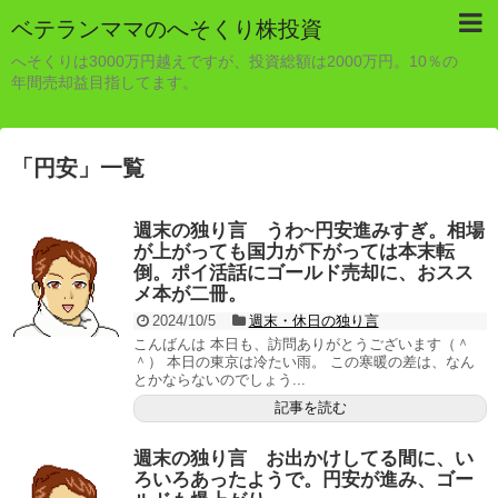
ベテランママのへそくり株投資
へそくりは3000万円越えですが、投資総額は2000万円。10％の
年間売却益目指してます。
「
円安
」
一覧
週末の独り言 うわ~円安進みすぎ。相場
が上がっても国力が下がっては本末転
倒。ポイ活話にゴールド売却に、おスス
メ本が二冊。
2024/10/5
週末・休日の独り言
こんばんは 本日も、訪問ありがとうございます（＾
＾） 本日の東京は冷たい雨。 この寒暖の差は、なん
とかならないのでしょう...
記事を読む
週末の独り言 お出かけしてる間に、い
ろいろあったようで。円安が進み、ゴー