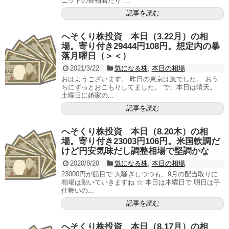
ニットの長袖着たり ...
記事を読む
へそくり株投資 本日（3.22月）の相
場。寄り付き29444円108円。想定内の暴
落月曜日（＞＜）
2021/3/22
気になる株
,
本日の相場
おはようございます。 昨日の東京は嵐でした。 おう
ちにずっとおこもりしてました。 で、本日は晴天。
土曜日に婚家の...
記事を読む
へそくり株投資 本日（8.20木）の相
場。寄り付き23003円106円。米国軟調だ
けど円安気味だし調整相場で堅調かな
2020/8/20
気になる株
,
本日の相場
23000円が筋目で 大騒ぎしつつも、9月の配当取りに
相場は動いていきますね ☆ 本日は木曜日で 明日は手
仕舞いの...
記事を読む
へそくり株投資 本日（8.17月）の相