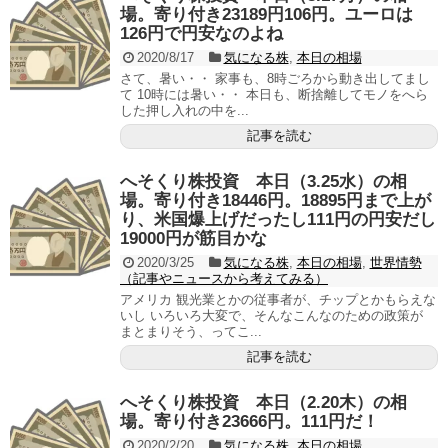
場。寄り付き23189円106円。ユーロは
126円で円安なのよね
2020/8/17
気になる株
,
本日の相場
さて、暑い・・ 家事も、8時ごろから動き出してまし
て 10時には暑い・・ 本日も、断捨離してモノをへら
した押し入れの中を...
記事を読む
へそくり株投資 本日（3.25水）の相
場。寄り付き18446円。18895円まで上が
り、米国爆上げだったし111円の円安だし
19000円が筋目かな
2020/3/25
気になる株
,
本日の相場
,
世界情勢
（記事やニュースから考えてみる）
アメリカ 観光業とかの従事者が、チップとかもらえな
いし いろいろ大変で、そんなこんなのための政策が
まとまりそう、ってこ...
記事を読む
へそくり株投資 本日（2.20木）の相
場。寄り付き23666円。111円だ！
2020/2/20
気になる株
,
本日の相場