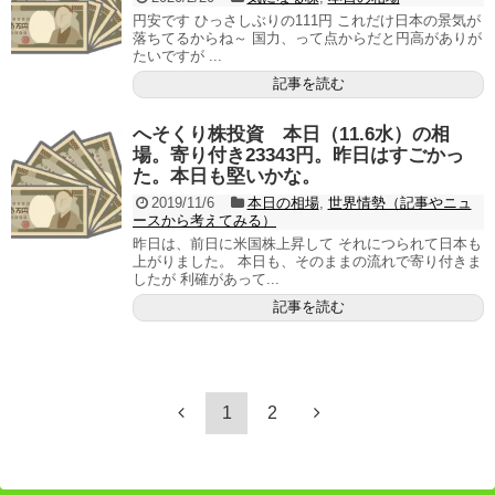
円安です ひっさしぶりの111円 これだけ日本の景気が
落ちてるからね～ 国力、って点からだと円高がありが
たいですが ...
記事を読む
へそくり株投資 本日（11.6水）の相
場。寄り付き23343円。昨日はすごかっ
た。本日も堅いかな。
2019/11/6
本日の相場
,
世界情勢（記事やニュ
ースから考えてみる）
昨日は、前日に米国株上昇して それにつられて日本も
上がりました。 本日も、そのままの流れで寄り付きま
したが 利確があって...
記事を読む
1
2