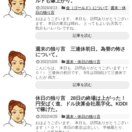
ルドも爆上がり。
2024/4/13
金（ゴールド）について
,
週末・休
日の独り言
おはようございます。 本日も、訪問ありがとうござい
ます。 本日の東京は晴れ。 とってもよいお天気で、
気分もハレバレですね...
記事を読む
週末の独り言 三連休初日。為替の怖さ
について。
2022/10/8
週末・休日の独り言
こんにちは。 本日も、訪問ありがとうございます（＾
０＾） 三連休の初日です。 9月は2回続けて三連休で
したが 両方...
記事を読む
休日の独り言 28日の終場は上がった！
円安ばく進、ドル決算会社黒字化。KDDI
で稼げた。
2022/4/29
週末・休日の独り言
おはようございます。 本日も、訪問ありがとうござい
ます（＾０＾） 本日の東京は涼しい。 半袖着たり、