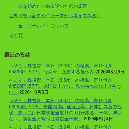
株を始めたいお友達のための記事
世界情勢（記事やニュースから考えてみる）
金（ゴールド）について
未分類
最近の投稿
へそくり株投資 本日（8.6木）の相場。寄り付き
65896円157円。なんか、放置する夏休み
2026年8月6日
へそくり株投資 本日（8.5水）の相場。寄り付き
64565円157円。米国爆上がり。私の持ち株は上がらな
い。
2026年8月5日
へそくり株投資 本日（8.3月）の相場。寄り付き
63995円157円。米国相場は連続上昇。日本は為替で軟
調。来月には日本株配当取りの9月が来る。一年、早い
な～。義援金と寄付は義援金一択。
2026年8月4日
へそくり株投資 本日（8.3月）の相場。寄り付き