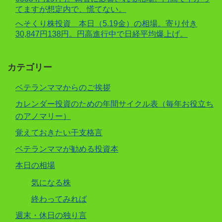
てますが想定内で、慌てない。
へそくり株投資 本日（5.19金）の相場。寄り付き
30,847円138円。円高進行中で日経平均爆上げ。
カテゴリー
ベテランママからのご挨拶
カレンダー投資のための年間サイクル表（毎年お役立ち
のアノマリー）
覚えておきたい干支格言
ベテランママが勧める投資本
本日の相場
気になる株
終わってみれば
週末・休日の独り言