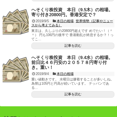
へそくり株投資 本日（9.5木）の相場。
寄り付き20800円。香港安定で？
2019/9/5
本日の相場
,
世界情勢（記事やニュー
スから考えてみる）
東京は、久しぶりの20800円超えです めでたい！（＾
＾） 円も106円の後半で 香港動乱が終息するか？！っ
てこ...
記事を読む
へそくり株投資 本日（9.4水）の相場。
前日比４６円安の２０５７８円寄り付
き。重い！
2019/9/4
本日の相場
重い値動きです。 水曜日は膠着することが多いしね。
為替は105円と円高が続いています。 テッパンであ
る...
記事を読む