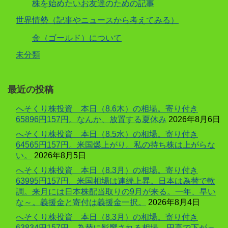
株を始めたいお友達のための記事
世界情勢（記事やニュースから考えてみる）
金（ゴールド）について
未分類
最近の投稿
へそくり株投資 本日（8.6木）の相場。寄り付き
65896円157円。なんか、放置する夏休み
2026年8月6日
へそくり株投資 本日（8.5水）の相場。寄り付き
64565円157円。米国爆上がり。私の持ち株は上がらな
い。
2026年8月5日
へそくり株投資 本日（8.3月）の相場。寄り付き
63995円157円。米国相場は連続上昇。日本は為替で軟
調。来月には日本株配当取りの9月が来る。一年、早い
な～。義援金と寄付は義援金一択。
2026年8月4日
へそくり株投資 本日（8.3月）の相場。寄り付き
63834円157円。為替に影響される相場。円高で下がっ