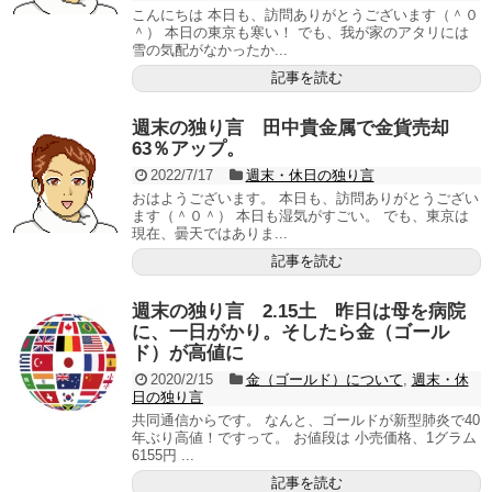
こんにちは 本日も、訪問ありがとうございます（＾０
＾） 本日の東京も寒い！ でも、我が家のアタリには
雪の気配がなかったか...
記事を読む
週末の独り言 田中貴金属で金貨売却
63％アップ。
2022/7/17
週末・休日の独り言
おはようございます。 本日も、訪問ありがとうござい
ます（＾０＾） 本日も湿気がすごい。 でも、東京は
現在、曇天ではありま...
記事を読む
週末の独り言 2.15土 昨日は母を病院
に、一日がかり。そしたら金（ゴール
ド）が高値に
2020/2/15
金（ゴールド）について
,
週末・休
日の独り言
共同通信からです。 なんと、ゴールドが新型肺炎で40
年ぶり高値！ですって。 お値段は 小売価格、1グラム
6155円 ...
記事を読む