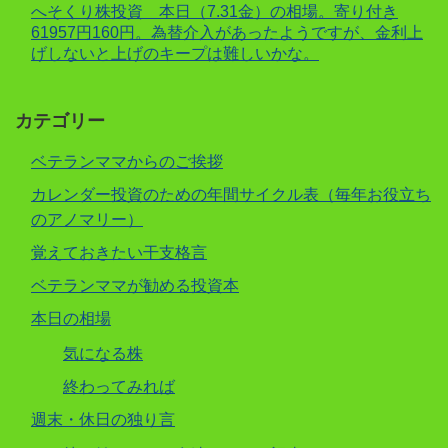
へそくり株投資 本日（7.31金）の相場。寄り付き
61957円160円。為替介入があったようですが、金利上
げしないと上げのキープは難しいかな。
カテゴリー
ベテランママからのご挨拶
カレンダー投資のための年間サイクル表（毎年お役立ち
のアノマリー）
覚えておきたい干支格言
ベテランママが勧める投資本
本日の相場
気になる株
終わってみれば
週末・休日の独り言