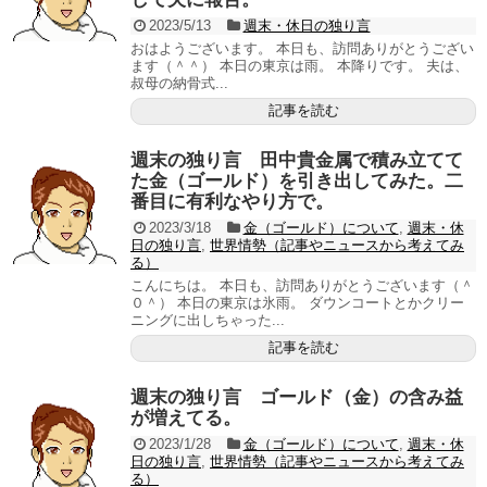
2023/5/13
週末・休日の独り言
おはようございます。 本日も、訪問ありがとうござい
ます（＾＾） 本日の東京は雨。 本降りです。 夫は、
叔母の納骨式...
記事を読む
週末の独り言 田中貴金属で積み立てて
た金（ゴールド）を引き出してみた。二
番目に有利なやり方で。
2023/3/18
金（ゴールド）について
,
週末・休
日の独り言
,
世界情勢（記事やニュースから考えてみ
る）
こんにちは。 本日も、訪問ありがとうございます（＾
０＾） 本日の東京は氷雨。 ダウンコートとかクリー
ニングに出しちゃった...
記事を読む
週末の独り言 ゴールド（金）の含み益
が増えてる。
2023/1/28
金（ゴールド）について
,
週末・休
日の独り言
,
世界情勢（記事やニュースから考えてみ
る）