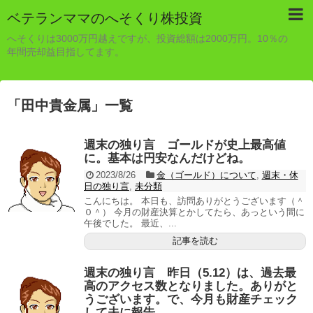
ベテランママのへそくり株投資
へそくりは3000万円越えですが、投資総額は2000万円。10％の
年間売却益目指してます。
「
田中貴金属
」
一覧
週末の独り言 ゴールドが史上最高値
に。基本は円安なんだけどね。
2023/8/26
金（ゴールド）について
,
週末・休
日の独り言
,
未分類
こんにちは。 本日も、訪問ありがとうございます（＾
０＾） 今月の財産決算とかしてたら、あっという間に
午後でした。 最近、...
記事を読む
週末の独り言 昨日（5.12）は、過去最
高のアクセス数となりました。ありがと
うございます。で、今月も財産チェック
して夫に報告。