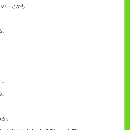
かバーとかも
る。
す。
ね。
うか。