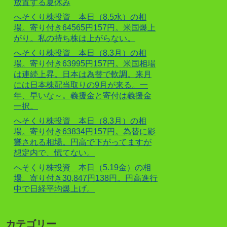
放置する夏休み
へそくり株投資 本日（8.5水）の相
場。寄り付き64565円157円。米国爆上
がり。私の持ち株は上がらない。
へそくり株投資 本日（8.3月）の相
場。寄り付き63995円157円。米国相場
は連続上昇。日本は為替で軟調。来月
には日本株配当取りの9月が来る。一
年、早いな～。義援金と寄付は義援金
一択。
へそくり株投資 本日（8.3月）の相
場。寄り付き63834円157円。為替に影
響される相場。円高で下がってますが
想定内で、慌てない。
へそくり株投資 本日（5.19金）の相
場。寄り付き30,847円138円。円高進行
中で日経平均爆上げ。
カテゴリー