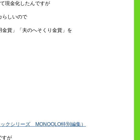
して現金化したんですが
カらしいので
用金貨」「夫のへそくり金貨」を
。
00％ムックシリーズ MONOQLO特別編集）
ですが