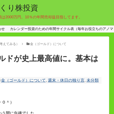
くり株投資
額は2000万円。10％の年間売却益目指してます。
わせ
カレンダー投資のための年間サイクル表（毎年お役立ちのアノマ
考えてみる）
金（ゴールド）について
ルドが史上最高値に。基本は
金（ゴールド）について
,
週末・休日の独り言
,
未分類
＾０＾）
いう間に午後でした。