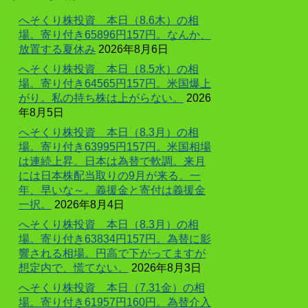
へそくり株投資 本日（8.6木）の相
場。寄り付き65896円157円。なんか、
放置する夏休み
2026年8月6日
へそくり株投資 本日（8.5水）の相
場。寄り付き64565円157円。米国爆上
がり。私の持ち株は上がらない。
2026
年8月5日
へそくり株投資 本日（8.3月）の相
場。寄り付き63995円157円。米国相場
は連続上昇。日本は為替で軟調。来月
には日本株配当取りの9月が来る。一
年、早いな～。義援金と寄付は義援金
一択。
2026年8月4日
へそくり株投資 本日（8.3月）の相
場。寄り付き63834円157円。為替に影
響される相場。円高で下がってますが
想定内で、慌てない。
2026年8月3日
へそくり株投資 本日（7.31金）の相
場。寄り付き61957円160円。為替介入