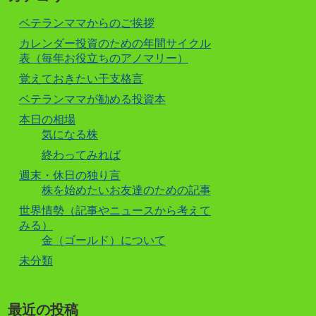
ベテランママからのご挨拶
カレンダー投資のための年間サイクル
表（毎年お役立ちのアノマリー）
覚えておきたい干支格言
ベテランママが勧める投資本
本日の相場
気になる株
終わってみれば
週末・休日の独り言
株を始めたいお友達のための記事
世界情勢（記事やニュースから考えて
みる）
金（ゴールド）について
未分類
最近の投稿