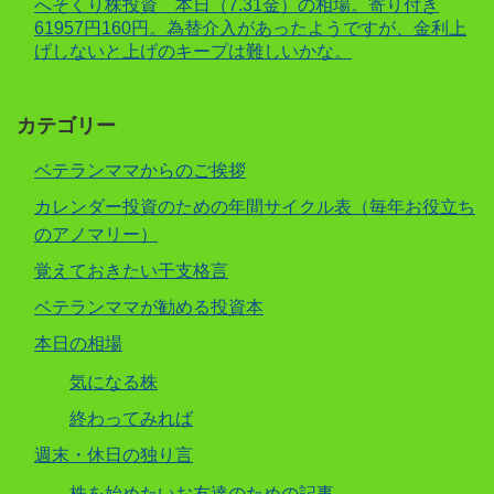
へそくり株投資 本日（7.31金）の相場。寄り付き
61957円160円。為替介入があったようですが、金利上
げしないと上げのキープは難しいかな。
カテゴリー
ベテランママからのご挨拶
カレンダー投資のための年間サイクル表（毎年お役立ち
のアノマリー）
覚えておきたい干支格言
ベテランママが勧める投資本
本日の相場
気になる株
終わってみれば
週末・休日の独り言
株を始めたいお友達のための記事