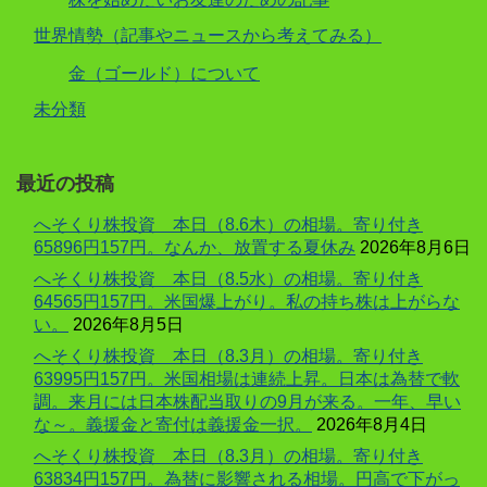
世界情勢（記事やニュースから考えてみる）
金（ゴールド）について
未分類
最近の投稿
へそくり株投資 本日（8.6木）の相場。寄り付き
65896円157円。なんか、放置する夏休み
2026年8月6日
へそくり株投資 本日（8.5水）の相場。寄り付き
64565円157円。米国爆上がり。私の持ち株は上がらな
い。
2026年8月5日
へそくり株投資 本日（8.3月）の相場。寄り付き
63995円157円。米国相場は連続上昇。日本は為替で軟
調。来月には日本株配当取りの9月が来る。一年、早い
な～。義援金と寄付は義援金一択。
2026年8月4日
へそくり株投資 本日（8.3月）の相場。寄り付き
63834円157円。為替に影響される相場。円高で下がっ