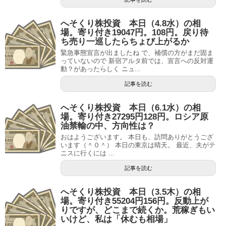
へそくり株投資 本日（4.8水）の相
場。寄り付き19047円。108円。戻り待
ち売り一巡したらちょび上がるか
緊急事態宣言が出ましたね で、補償の方がまだ固ま
っていないので 新宿アルタ前では、宣言への反対運
動？があったらしく ニュ...
記事を読む
へそくり株投資 本日（6.1水）の相
場。寄り付き27295円128円。ロシア原
油禁輸の中、方向性は？
おはようございます。 本日も、訪問ありがとうござ
います（＾０＾） 本日の東京は晴天。 最近、夫がテ
ニスに行くには ...
記事を読む
へそくり株投資 本日（3.5木）の相
場。寄り付き55204円156円。反動上が
りですが、どこまで続くか。荒稼ぎもい
いけど、私は「休むも相場」