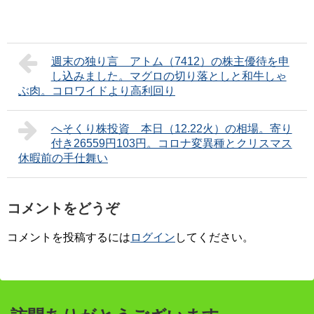
週末の独り言 アトム（7412）の株主優待を申
し込みました。マグロの切り落としと和牛しゃ
ぶ肉。コロワイドより高利回り
へそくり株投資 本日（12.22火）の相場。寄り
付き26559円103円。コロナ変異種とクリスマス
休暇前の手仕舞い
コメントをどうぞ
コメントを投稿するには
ログイン
してください。