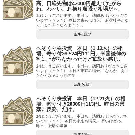
高、日経先物は43000円超えてたから
ね。わ～い、お祭り順張り相場だ～。
おはようございます。 本日も、訪問ありがとうござ
います（＾０＾） 本日の東京は晴天。 お盆後半とな
り、また暑くなるようで...
記事を読む
へそくり株投資 本日（1.12木）の相
場。寄り付26,524円131円。米国続伸の
割に上がらなかったけど底堅い感じ。
おはようございます。 本日も、訪問ありがとうござ
います（＾０＾） 本日の東京の晴天。 なんか、あっ
たかくなるようなので ...
記事を読む
へそくり株投資 本日（12.21火）の相
場。寄り付き28309円113円。昨日の暴
落に反発。だけ。
おはようございます。 本日も、訪問ありがとうござ
います（＾＾） 本日の東京も晴天。 寒いけどね。
昨日、後場の暴落...
記事を読む