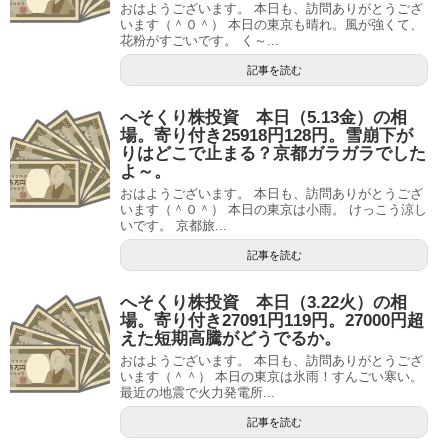
おはようございます。 本日も、訪問ありがとうござ
います（＾０＾） 本日の東京も晴れ。風が強くて、
花粉がすごいです。 く～...
記事を読む
へそくり株投資 本日（5.13金）の相
場。寄り付き25918円128円。雪崩下が
りはどこで止まる？京都ガラガラでした
よ～。
おはようございます。 本日も、訪問ありがとうござ
います（＾０＾） 本日の東京は小雨。 けっこう涼し
いです。 京都旅...
記事を読む
へそくり株投資 本日（3.22火）の相
場。寄り付き27091円119円。27000円超
えた短期高騰がどうでるか。
おはようございます。 本日も、訪問ありがとうござ
います（＾＾） 本日の東京は氷雨！すんごい寒い。
最近の地震で火力発電所...
記事を読む